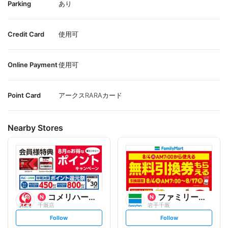
Parking
あり
Credit Card
使用可
Online Payment
使用可
Point Card
アークスRARAカード
Nearby Stores
コメリハード&グリーン
ファミリーマート
千厩店
岩手千厩
s
s
Follow
Follow
e
e