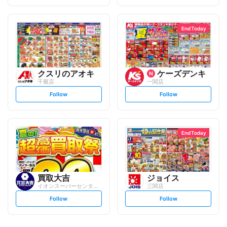
t
t
f
f
o
o
l
l
l
l
o
o
End Today
w
w
クスリのアオキ
ケーズデンキ
千厩店
一関店
s
s
Follow
Follow
e
e
t
t
f
f
o
o
l
l
l
l
o
o
End Today
w
w
買取大吉
ジョイス
イオンスーパーセンター一関店
三関店
s
s
Follow
Follow
e
e
t
t
f
f
o
o
l
l