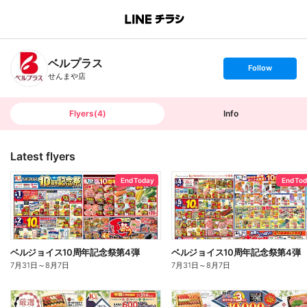
B
r
a
n
ベルプラス
c
s
Follow
h
e
せんまや店
T
t
o
f
p
o
l
l
Flyers
(
4
)
Info
o
w
Latest flyers
End Today
End To
ベルジョイス10周年記念祭第4弾
ベルジョイス10周年記念祭第4弾
7月31日
～
8月7日
7月31日
～
8月7日