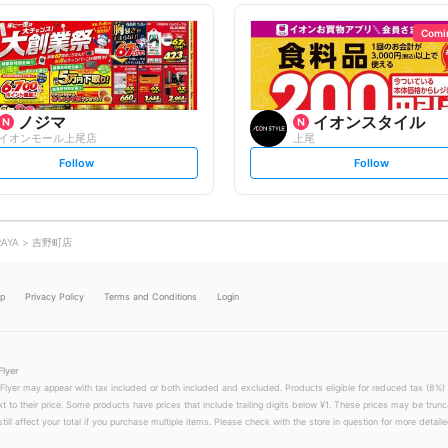
l
l
l
l
o
o
Comi
w
w
ノジマ
イオンスタイル
イオンモール上尾店
上尾
s
s
Follow
Follow
e
e
t
t
f
f
o
o
l
l
l
l
o
o
RAYA
吉野町店
w
w
lp
Privacy Policy
Terms and Conditions
Login
Flyer
 Flyer may appear with tax included or both included and excluded. Products eligible for reduced tax (8%) 
xt to their price. Some products have prices that include trailing digits below ¥1. These prices may be trunc
till affect your total if you purchase multiple items. Please check with the store in question for more detailed