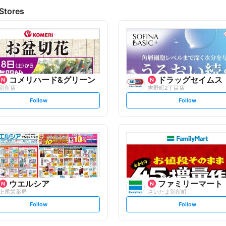
Stores
コメリハード&グリーン
ドラッグセイムス
別所店
吉野町2丁目店
s
s
Follow
Follow
e
e
t
t
f
f
o
o
l
l
l
l
o
o
w
w
ウエルシア
ファミリーマート
上尾栄薬局
さいたま別所町
s
s
Follow
Follow
e
e
t
t
f
f
o
o