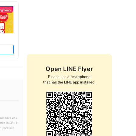
ng Soon
Open LINE Flyer
Please use a smartphone

that has the LINE app installed.
will have an a
ated in LINE Fl
 price info.