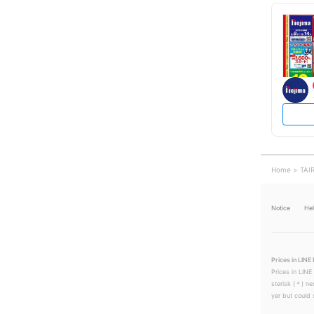
Home
TAI
Notice
He
Prices in LINE 
Prices in LINE
sterisk (＊) ne
yer but could s