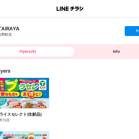
TAIRAYA
s
F
e
吉野町店
t
f
o
l
l
Flyers
(
6
)
Info
o
w
lyers
ライスセレクト(生鮮品)
月15日