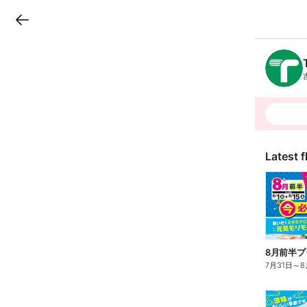
LINEチラシ
B
r
a
n
c
h
T
o
p
Latest f
8月前半プ
7月31日
～
8