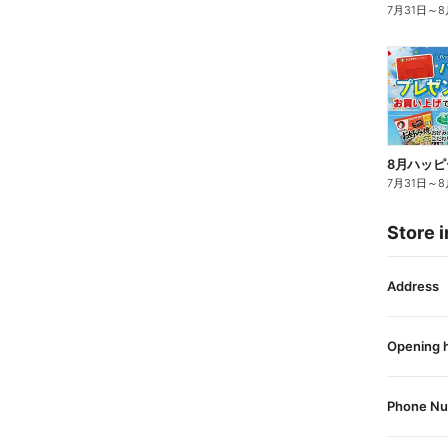
7月31日
～
8
7月31日
～
8
Store i
Address
Opening 
Phone N