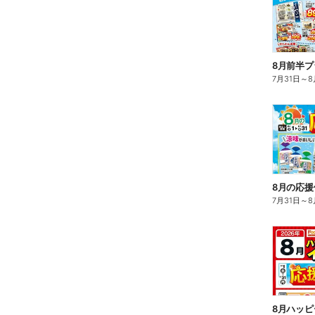
8月前半
7月31日
～
8
8月の応援
7月31日
～
8
8月ハッ