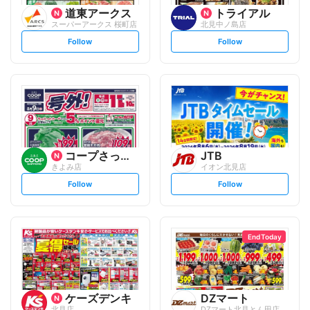
道東アークス
トライアル
スーパーアークス 桜町店
北見中ノ島店
s
s
Follow
Follow
e
e
t
t
f
f
o
o
l
l
l
l
o
o
w
w
コープさっぽろ
JTB
きよみ店
イオン北見店
s
s
Follow
Follow
e
e
t
t
f
f
o
o
l
l
l
l
o
o
End Today
w
w
ケーズデンキ
DZマート
北見店
DZマート北見とん田店