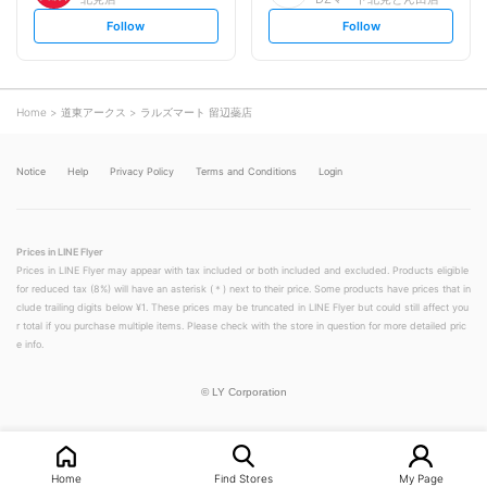
s
s
Follow
Follow
e
e
t
t
f
f
o
o
l
l
l
l
o
o
Home
道東アークス
ラルズマート 留辺蘂店
w
w
Notice
Help
Privacy Policy
Terms and Conditions
Login
Prices in LINE Flyer
Prices in LINE Flyer may appear with tax included or both included and excluded. Products eligible
for reduced tax (8%) will have an asterisk (＊) next to their price. Some products have prices that in
clude trailing digits below ¥1. These prices may be truncated in LINE Flyer but could still affect you
r total if you purchase multiple items. Please check with the store in question for more detailed pric
e info.
©
LY Corporation
Home
Find Stores
My Page