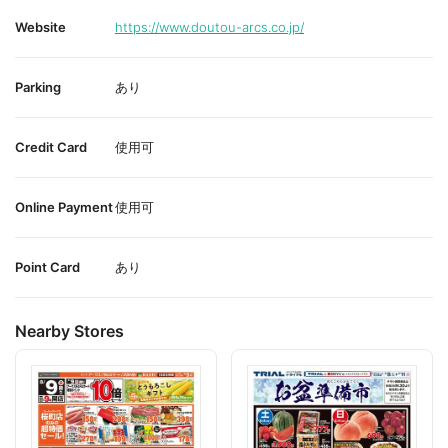
Website
https://www.doutou-arcs.co.jp/
Parking
あり
Credit Card
使用可
Online Payment
使用可
Point Card
あり
Nearby Stores