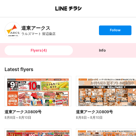
B
r
a
n
道東アークス
c
s
Follow
h
e
ラルズマート 留辺蘂店
T
t
o
f
p
o
l
l
Flyers
(
4
)
Info
o
w
Latest flyers
道東アークス0809号
道東アークス0809号
8月8日
～
8月10日
8月8日
～
8月10日