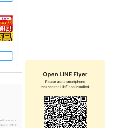
Open LINE Flyer
Please use a smartphone

that has the LINE app installed.
will have an a
ated in LINE Fl