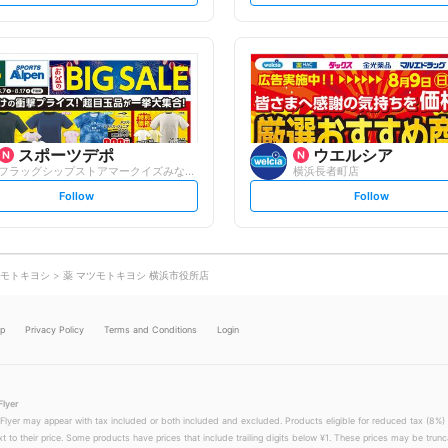
t
t
f
f
o
o
l
l
l
l
o
o
w
w
スポーツデポ
ウエルシア
フラッグシップストアマークイズみなとみら...
横浜長者町店
s
s
Follow
Follow
e
e
t
t
f
f
o
o
l
l
l
l
o
o
モトキヨシ
薬 マツモトキヨシ 横浜市役所店
w
w
lp
Privacy Policy
Terms and Conditions
Login
Flyer
 Flyer may appear with tax included or both included and excluded. Products eligible for reduced tax (8%) 
xt to their price. Some products have prices that include trailing digits below ¥1. These prices may be trunc