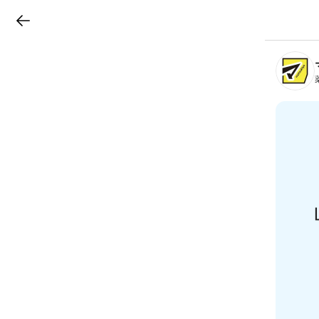
LINEチラシ
B
r
a
n
c
h
T
o
p