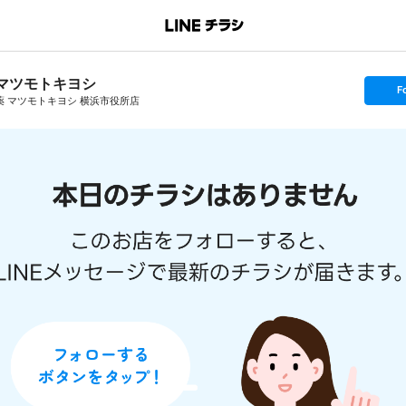
マツモトキヨシ
s
F
e
薬 マツモトキヨシ 横浜市役所店
t
f
o
l
l
o
w