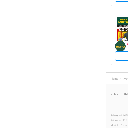
Home
マツ
Notice
He
Prices in LINE 
Prices in LINE
sterisk (＊) ne