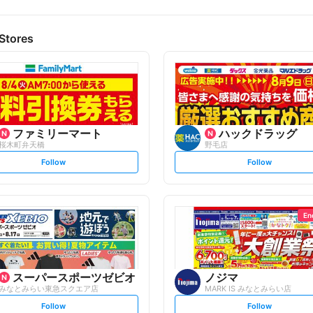
Stores
ファミリーマート
ハックドラッグ
桜木町弁天橋
野毛店
s
s
Follow
Follow
e
e
t
t
f
f
o
o
l
l
l
l
o
o
En
w
w
スーパースポーツゼビオ
ノジマ
みなとみらい東急スクエア店
MARK IS みなとみらい店
s
s
Follow
Follow
e
e