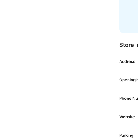
Store i
Address
Opening 
Phone N
Website
Parking