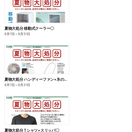
夏物大処分 移動式クーラー〇
8月7日
～
8月31日
夏物大処分 ハンディーファン+氷のう〇
8月7日
～
8月31日
夏物大処分 Tシャツ+スリッパ〇