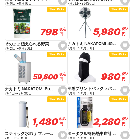
s
s
7月2日
〜
9月30日
7月9日
〜
8月16日
e
e
Shop Picks
Shop Picks
t
t
f
f
a
a
v
v
o
o
5,980
5,980
798
798
税込
税込
税込
税込
r
r
円
円
円
円
i
i
t
t
e
e
ナカトミ NAKATOMI 45cmスタンド扇 HSE-45BGP
そのまま植えられる野菜の培養土 15L
s
s
7月1日
〜
8月30日
7月2日
〜
9月30日
e
e
Shop Picks
Shop Picks
t
t
f
f
a
a
v
v
o
o
980
980
税込
税込
税込
税込
59,800
59,800
r
r
円
円
円
円
i
i
t
t
e
e
冷感プリントバラクラバ ブラック
ナカトミ NAKATOMI Builzzard スポットクーラー SC25BZ
s
s
7月1日
〜
8月30日
7月1日
〜
8月30日
e
e
Shop Picks
Shop Picks
t
t
f
f
a
a
v
v
o
o
2,280
2,280
1,480
1,480
税込
税込
税込
税込
r
r
円
円
円
円
i
i
t
t
e
e
ポータブル簡易熱中症計 Plus 防塵・防水 バイブレーション機能 73239
スティック氷のう ブルー 140ml
s
s
7月1日
〜
8月30日
7月1日
〜
8月30日