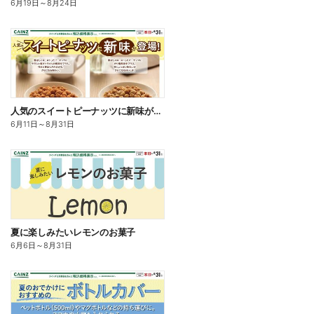
6月19日
～
8月24日
人気のスイートピーナッツに新味が登場
6月11日
～
8月31日
夏に楽しみたいレモンのお菓子
6月6日
～
8月31日