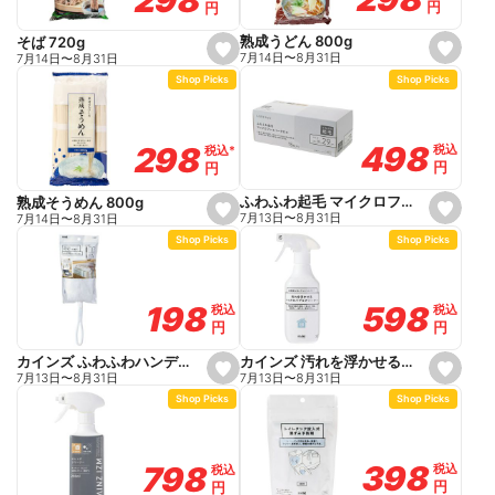
円
円
円
円
i
i
t
t
e
e
熟成うどん 800g
そば 720g
s
s
7月14日
〜
8月31日
7月14日
〜
8月31日
e
e
Shop Picks
Shop Picks
t
t
f
f
a
a
v
v
o
o
498
498
298
298
税込
税込
税込
税込
*
*
r
r
円
円
円
円
i
i
t
t
e
e
ふわふわ起毛 マイクロファイバークロス 20×29cm 15枚入り
熟成そうめん 800g
s
s
7月13日
〜
8月31日
7月14日
〜
8月31日
e
e
Shop Picks
Shop Picks
t
t
f
f
a
a
v
v
o
o
598
598
198
198
税込
税込
税込
税込
r
r
円
円
円
円
i
i
t
t
e
e
カインズ 汚れを浮かせるマイクロバブルクリーナー 400ml
カインズ ふわふわハンディーダスター 本体1個+替え2枚入
s
s
7月13日
〜
8月31日
7月13日
〜
8月31日
e
e
Shop Picks
Shop Picks
t
t
f
f
a
a
v
v
o
o
398
398
798
798
税込
税込
税込
税込
r
r
円
円
円
円
i
i