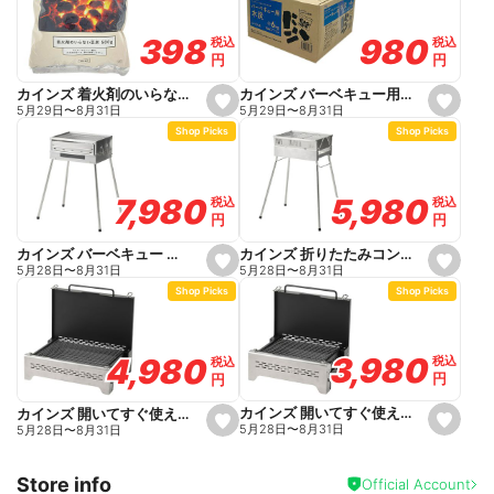
a
a
v
v
o
o
980
980
398
398
税込
税込
税込
税込
r
r
円
円
円
円
i
i
t
t
e
e
カインズ バーベキュー用木炭 6kg 6~8人用
カインズ 着火剤のいらない 豆炭 屋外専用 500g
s
s
5月29日
〜
8月31日
5月29日
〜
8月31日
e
e
Shop Picks
Shop Picks
t
t
f
f
a
a
v
v
o
o
5,980
5,980
7,980
7,980
税込
税込
税込
税込
r
r
円
円
円
円
i
i
t
t
e
e
カインズ 折りたたみコンパクトコンロ Patakon パタコン
カインズ バーベキュー オーブンコンロ Koven コーブン
s
s
5月28日
〜
8月31日
5月28日
〜
8月31日
e
e
Shop Picks
Shop Picks
t
t
f
f
a
a
v
v
o
o
3,980
3,980
4,980
4,980
税込
税込
税込
税込
r
r
円
円
円
円
i
i
t
t
e
e
カインズ 開いてすぐ使えるバーベキューコンロ S
カインズ 開いてすぐ使えるバーベキューコンロ M
s
s
5月28日
〜
8月31日
5月28日
〜
8月31日
e
e
t
t
f
f
Store info
a
a
Official Account