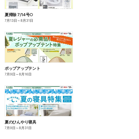
夏掃除 7/14号○
7月13日
～
8月31日
ポップアップテント
7月9日
～
8月16日
夏のひんやり寝具
7月9日
～
8月31日