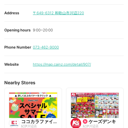
v
v
o
o
r
r
i
i
Address
〒649-6312
和歌山市川辺220
t
t
e
e
Opening hours
9:00~20:00
Phone Number
073-462-9000
Website
https://map.cainz.com/detail/907/
Nearby Stores
ココカラファイン
ケーズデンキ
紀伊川辺店
紀伊川辺店