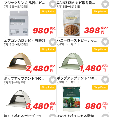
e
e
CAINZ IZM カビ取り洗剤 ジェルスプレー 280ml
マジックリン お風呂にピタッ シトラス 本体
s
s
7月13日
〜
8月31日
7月13日
〜
8月31日
e
e
Shop Picks
Shop Picks
t
t
f
f
a
a
v
v
o
o
398
398
980
980
税込
税込
*
*
税込
税込
r
r
円
円
円
円
i
i
t
t
e
e
ハニーローストピーナッツ 340g
エアコンの防カビ・消臭剤
s
s
7月9日
〜
8月31日
7月13日
〜
8月31日
e
e
Shop Picks
Shop Picks
t
t
f
f
a
a
v
v
o
o
1,480
1,480
2,480
2,480
税込
税込
税込
税込
r
r
円
円
円
円
i
i
t
t
e
e
ポップアップテント 140cm グリーン
ポップアップテント 140cm ブラックコーティング ベージュ
s
s
7月9日
〜
8月16日
7月9日
〜
8月16日
e
e
Shop Picks
Shop Picks
t
t
f
f
a
a
v
v
o
o
980
980
3,480
3,480
税込
税込
税込
税込
r
r
円
円
円
円
i
i
t
t
e
e
そのまま植えられる野菜の培養土 25L
涼しく感じるポップアップテント 140cm ホワイト