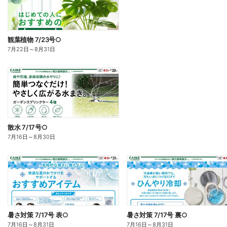
観葉植物 7/23号○
7月22日
～
8月31日
散水 7/17号○
7月16日
～
8月30日
暑さ対策 7/17号 表○
暑さ対策 7/17号 裏○
7月16日
～
8月31日
7月16日
～
8月31日