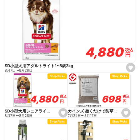
4,880
4,880
税込
税込
円
円
SD小型犬用アダルトライト1~6歳3kg
s
8月7日
〜
8月28日
e
Shop Picks
Shop Picks
t
f
a
v
o
698
698
4,880
4,880
税込
税込
税込
税込
r
円
円
円
円
i
t
e
カインズ 撒くだけで防草できる人工砂 約15kg
SD小型犬用シニアライト7歳以上3kg
s
s
7月24日
〜
8月17日
8月7日
〜
8月28日
e
e
Shop Picks
Shop Picks
t
t
f
f
a
a
v
v
o
o