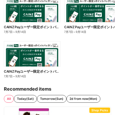
CAINZ Payユーザー限定ポイントバック!_サイクル
7月7日
～
9月14日
7月7日
～
9月14日
CAINZ Payユーザー限定ポイントバック!_DIY
7月7日
～
9月14日
Recommended items
All
Today(Sat)
Tomorrow(Sun)
2d from now(Mon)
Shop Picks