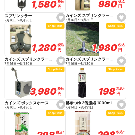
980
980
1,580
1,580
税込
税込
税込
税込
r
r
円
円
円
円
i
i
t
t
e
e
カインズ スプリンクラー インパクト
スプリンクラー
s
s
7月16日
〜
8月30日
7月16日
〜
8月30日
e
e
Shop Picks
Shop Picks
t
t
f
f
a
a
v
v
o
o
1,980
1,980
1,280
1,280
税込
税込
税込
税込
r
r
円
円
円
円
i
i
t
t
e
e
カインズ スプリンクラータワーガタ
カインズ スプリンクラーラウンド
s
s
7月16日
〜
8月30日
7月16日
〜
8月30日
e
e
Shop Picks
Shop Picks
t
t
f
f
a
a
v
v
o
o
198
198
3,980
3,980
税込
税込
*
*
税込
税込
r
r
円
円
円
円
i
i
t
t
e
e
昆布つゆ 3倍濃縮 1000ml
カインズ ボックスホース付きリール 長さ20m
s
s
7月14日
〜
8月31日
7月16日
〜
8月30日
e
e
Shop Picks
Shop Picks
t
t
f
f
a
a
v
v
o
o
298
298
298
298
税込
税込
*
*
税込
税込
*
*
r
r