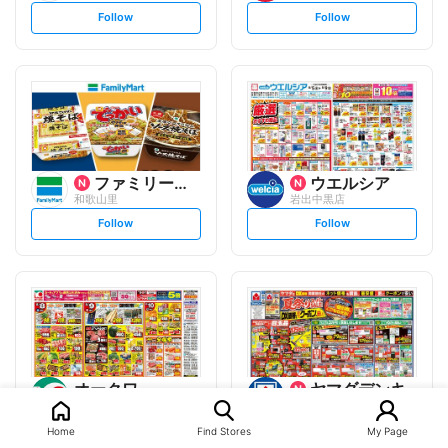
s
s
Follow
Follow
e
e
t
t
f
f
o
o
l
l
l
l
o
o
w
w
ファミリーマート
ウエルシア
和歌山里
岩出中黒店
s
s
Follow
Follow
e
e
t
t
f
f
o
o
l
l
l
l
o
o
w
w
オークワ
ヤマダデンキ
岩出西店
和歌山岩出店
s
s
Follow
Follow
Home
Find Stores
My Page
e
e