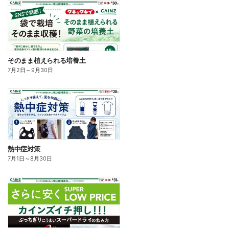
そのまま植えられる培養土
7月2日
～
9月30日
熱中症対策
7月1日
～
8月30日