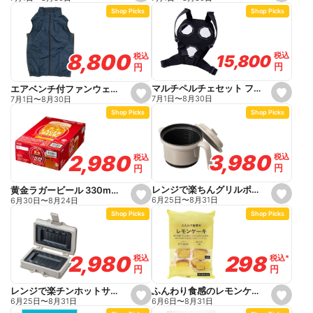
e
e
Shop Picks
Shop Picks
t
t
f
f
a
a
v
v
o
o
8,800
8,800
税込
税込
税込
税込
15,800
15,800
r
r
円
円
円
円
i
i
t
t
e
e
マルチペルチェセット フリーサイズ PM888
エアベンチ付ファンウェアフルセット ベスト M ネイビー
s
s
7月1日
〜
8月30日
7月1日
〜
8月30日
e
e
Shop Picks
Shop Picks
t
t
f
f
a
a
v
v
o
o
3,980
3,980
2,980
2,980
税込
税込
税込
税込
r
r
円
円
円
円
i
i
t
t
e
e
レンジで楽ちんグリルポット
黄金ラガービール 330ml×24
s
s
6月25日
〜
8月31日
6月30日
〜
8月24日
e
e
Shop Picks
Shop Picks
t
t
f
f
a
a
v
v
o
o
298
298
2,980
2,980
税込
税込
*
*
税込
税込
r
r
円
円
円
円
i
i
t
t
e
e
ふんわり食感のレモンケーキ
レンジで楽チンホットサンドメーカー
s
s
6月6日
〜
8月31日
6月25日
〜
8月31日
e
e