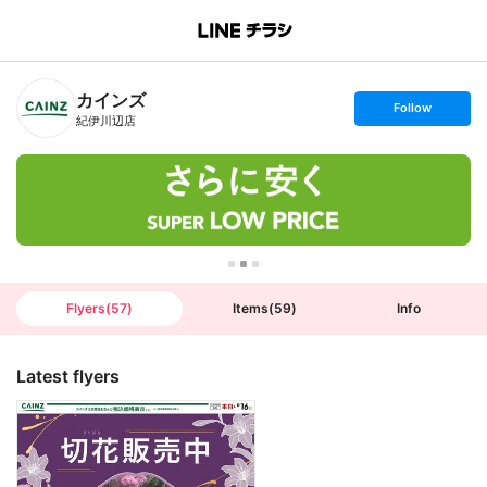
B
r
a
n
カインズ
c
s
Follow
h
e
紀伊川辺店
T
t
o
f
p
o
l
l
o
w
Flyers
(
57
)
Items
(
59
)
Info
Latest flyers