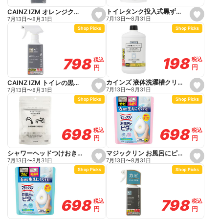
t
t
e
e
トイレタンク投入式黒ずみ予防剤
CAINZ IZM オレンジクリーナー 280ml
s
s
7月13日
〜
8月31日
7月13日
〜
8月31日
e
e
Shop Picks
Shop Picks
t
t
f
f
a
a
v
v
o
o
198
198
798
798
税込
税込
税込
税込
r
r
円
円
円
円
i
i
t
t
e
e
カインズ 液体洗濯槽クリーナー 550g
CAINZ IZM トイレの黒ずみ落としジェルスプレー 280ml
s
s
7月13日
〜
8月31日
7月13日
〜
8月31日
e
e
Shop Picks
Shop Picks
t
t
f
f
a
a
v
v
o
o
698
698
698
698
税込
税込
税込
税込
r
r
円
円
円
円
i
i
t
t
e
e
マジックリン お風呂にピタッ フローラル 本体
シャワーヘッドつけおき洗剤
s
s
7月13日
〜
8月31日
7月13日
〜
8月31日
e
e
Shop Picks
Shop Picks
t
t
f
f
a
a
v
v
o
o
798
798
698
698
税込
税込
税込
税込
r
r
円
円
円
円
i
i
t
t