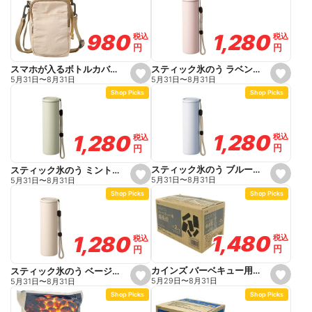
f
f
a
a
v
v
o
o
1,280
1,280
980
980
税込
税込
税込
税込
r
r
円
円
円
円
i
i
t
t
e
e
スティック氷のう ラベンダー 140ml
スマホが入るボトルカバー ライトベージュ 幅14.5cm 高さ21.5cm
s
s
5月31日
〜
8月31日
5月31日
〜
8月31日
e
e
Shop Picks
Shop Picks
t
t
f
f
a
a
v
v
o
o
1,280
1,280
1,280
1,280
税込
税込
税込
税込
r
r
円
円
円
円
i
i
t
t
e
e
スティック氷のう ブルー 140ml
スティック氷のう ミント 140ml
s
s
5月31日
〜
8月31日
5月31日
〜
8月31日
e
e
Shop Picks
Shop Picks
t
t
f
f
a
a
v
v
o
o
1,480
1,480
1,280
1,280
税込
税込
税込
税込
r
r
円
円
円
円
i
i
t
t
e
e
カインズ バーベキュー用備長炭 3~4人用 2kg
スティック氷のう ベージュ 140ml
s
s
5月29日
〜
8月31日
5月31日
〜
8月31日
e
e
Shop Picks
Shop Picks
t
t
f
f