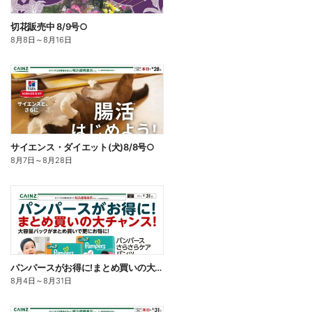
切花販売中 8/9号○
8月8日
～
8月16日
サイエンス・ダイエット(犬)8/8号○
8月7日
～
8月28日
パンパースがお得に!まとめ買いの大チャンス!〇
8月4日
～
8月31日