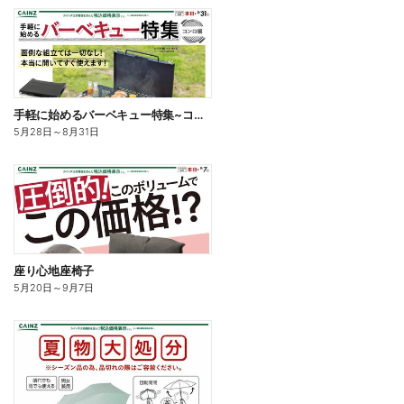
手軽に始めるバーベキュー特集~コンロ編~
5月28日
～
8月31日
座り心地座椅子
5月20日
～
9月7日