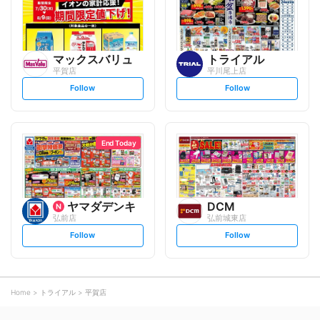
w
w
マックスバリュ
トライアル
平賀店
平川尾上店
s
s
Follow
Follow
e
e
t
t
f
f
o
o
l
l
l
l
o
o
End Today
w
w
ヤマダデンキ
DCM
弘前店
弘前城東店
s
s
Follow
Follow
e
e
t
t
f
f
o
o
l
l
l
l
o
o
Home
トライアル
平賀店
w
w