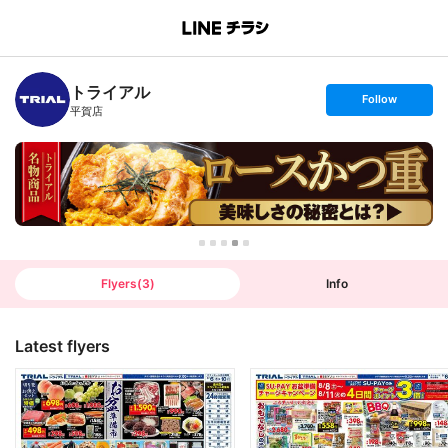
B
r
a
n
トライアル
c
s
Follow
h
e
平賀店
T
t
o
f
p
o
l
l
o
w
Flyers
(
3
)
Info
Latest flyers