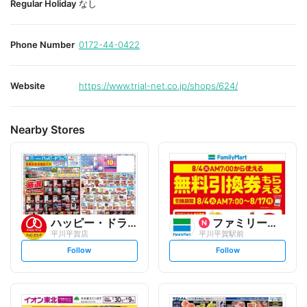
Regular Holiday
なし
Phone Number
0172-44-0422
Website
https://www.trial-net.co.jp/shops/624/
Nearby Stores
ハッピー・ドラッグ
ファミリーマート
平川平賀店
平川平賀駅前
s
s
Follow
Follow
e
e
t
t
f
f
o
o
l
l
l
l
o
o