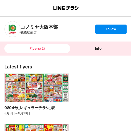
B
r
a
n
コノミヤ大阪本部
c
s
Follow
h
e
鶴橋駅前店
T
t
o
f
p
o
l
l
Flyers
(
2
)
Info
o
w
Latest flyers
0804号_レギュラーチラシ_表
8月3日
～
8月10日