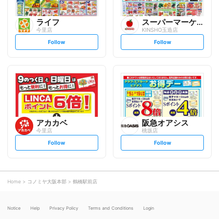
ライフ
スーパーマーケットKINSH...
今里店
KINSHO玉造店
s
s
Follow
Follow
e
e
t
t
f
f
o
o
l
l
l
l
o
o
w
w
アカカベ
阪急オアシス
今里店
桃坂店
s
s
Follow
Follow
e
e
t
t
f
f
o
o
l
l
l
l
o
o
Home
コノミヤ大阪本部
鶴橋駅前店
w
w
Notice
Help
Privacy Policy
Terms and Conditions
Login