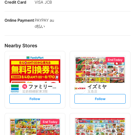
Credit Card
VISA JCB
Online Payment
PAYPAY au
d払い
Nearby Stores
End Today
ファミリーマート
イズミヤ
近鉄鶴橋駅東3階
玉造店
s
s
Follow
Follow
e
e
t
t
f
f
o
o
l
l
l
l
o
o
End Today
w
w