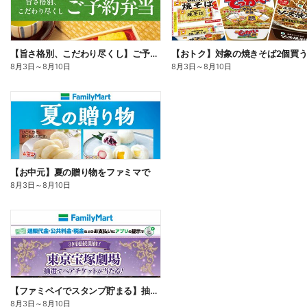
【旨さ格別、こだわり尽くし】ご予約弁当
8月3日
～
8月10日
8月3日
～
8月10日
【お中元】夏の贈り物をファミマで
8月3日
～
8月10日
【ファミペイでスタンプ貯まる】抽選でペアチケットが当たる!
8月3日
～
8月10日