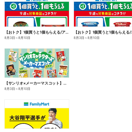
【おトク】1個買うと1個もらえる/アイス
8月3日
～
8月10日
8月3日
～
8月10日
【サンリオ×メーカーマスコット】オリジナルグッズ貰える!
8月3日
～
8月10日