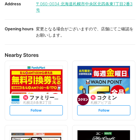
i
i
Address
〒060-0034
北海道札幌市中央区北四条東1丁目2番3
t
t
号
e
e
Opening hours
変更となる場合がございますので、店舗にてご確認を
お願いします。
Nearby Stores
ファミリーマート
コクミン
札幌北6条東2丁目
札幌アピア店
s
s
Follow
Follow
e
e
t
t
f
f
o
o
l
l
l
l
o
o
w
w