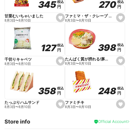
270
270
345
345
税込
税込
税込
税込
r
円
円
円
円
i
t
e
ファミマ・ザ・クレープ 生チョコ
甘栗むいちゃいました
s
s
8月3日
〜
8月10日
8月3日
〜
8月10日
e
e
t
t
f
f
a
a
v
v
o
o
398
398
127
127
税込
税込
税込
税込
r
r
円
円
円
円
i
i
t
t
e
e
たんぱく質が摂れる!豚しゃぶのパスタサラダ
千切りキャベツ
s
s
8月3日
〜
8月10日
8月3日
〜
8月10日
e
e
t
t
f
f
a
a
v
v
o
o
248
248
358
358
税込
税込
税込
税込
r
r
円
円
円
円
i
i
t
t
e
e
ファミチキ
たっぷりハムサンド
s
s
8月3日
〜
8月10日
8月3日
〜
8月10日
e
e
t
t
f
f
Store info
a
a
Official Account
v
v
o
o
r
r