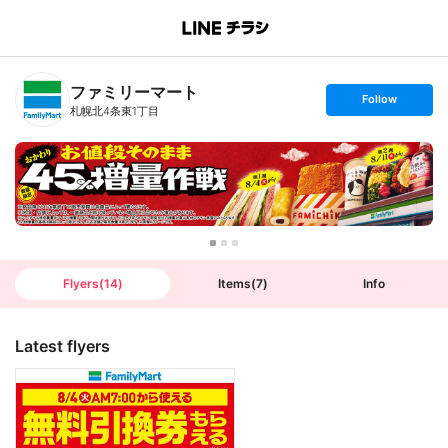
B
r
a
n
ファミリーマート
c
s
Follow
h
e
札幌北4条東1丁目
T
t
o
f
p
o
l
l
o
w
Flyers
(
14
)
Items
(
7
)
Info
Latest flyers