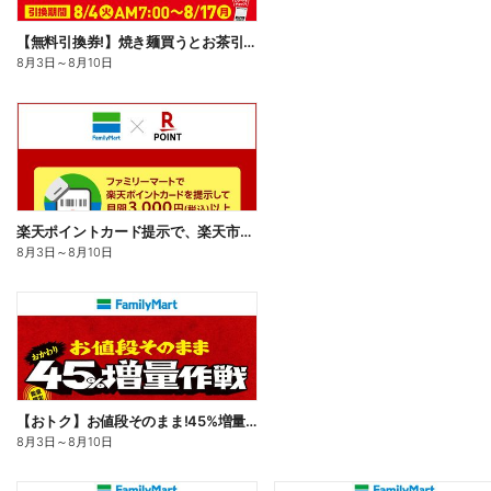
【無料引換券!】焼き麺買うとお茶引換券貰える!
8月3日
～
8月10日
楽天ポイントカード提示で、楽天市場でのお買い物がおトクに!
8月3日
～
8月10日
【おトク】お値段そのまま!45%増量作戦!
8月3日
～
8月10日