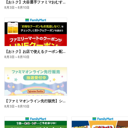
【おトク】大谷選手ファミマおむすび割
8月3日
～
8月10日
【おトク】お店で使えるクーポン配信中
8月3日
～
8月10日
【ファミマオンライン先行販売】シルバニアファミリー
8月3日
～
8月10日