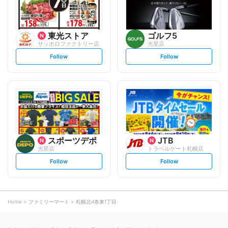
東光ストア
ゴルフ5
サッポロファクトリー店
光星店
s
s
Follow
Follow
e
e
t
t
f
f
o
o
l
l
l
l
o
o
w
w
スポーツデポ
JTB
光星店
トラベルゲート札幌店
s
s
Follow
Follow
e
e
t
t
f
f
o
o
l
l
l
l
o
o
Home
ファミリーマート
札幌北4条東1丁目
w
w