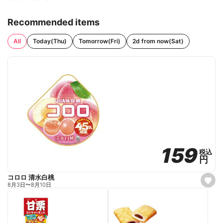
Recommended items
All
Today(Thu)
Tomorrow(Fri)
2d from now(Sat)
159
159
税込
税込
円
円
コロロ 清水白桃
s
8月3日
〜
8月10日
e
t
f
a
v
o