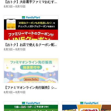
【おトク】大谷選手ファミマおむすび割
8月3日
～
8月10日
【おトク】お店で使えるクーポン配信中
8月3日
～
8月10日
【ファミマオンライン先行販売】シルバニアファミリー
8月3日
～
8月10日