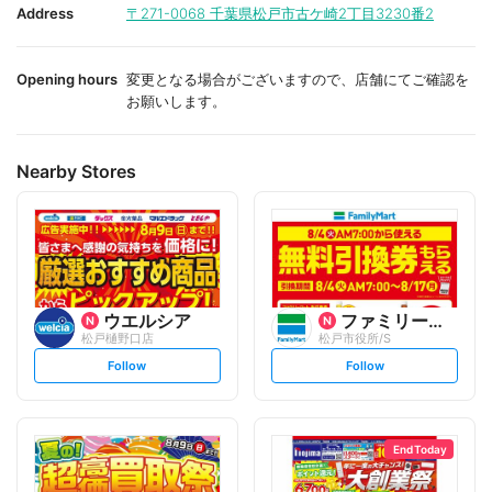
i
i
Address
〒271-0068
千葉県松戸市古ケ崎2丁目3230番2
t
t
e
e
Opening hours
変更となる場合がございますので、店舗にてご確認を
お願いします。
Nearby Stores
ウエルシア
ファミリーマート
松戸樋野口店
松戸市役所/S
s
s
Follow
Follow
e
e
t
t
f
f
o
o
l
l
l
l
o
o
End Today
w
w