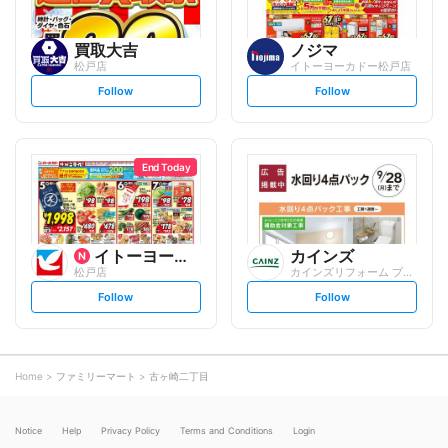
買取大吉
ノジマ
松戸店
イトーヨーカドー松戸店
s
s
Follow
Follow
e
e
t
t
f
f
o
o
l
l
l
l
o
o
End Today
w
w
イトーヨーカ堂
カインズ
松戸店
カインズリフォーム プラーレ松戸店
s
s
Follow
Follow
e
e
t
t
f
f
o
o
l
l
l
l
o
o
Home
ファミリーマート
古ヶ崎二丁目
w
w
Notice
Help
Privacy Policy
Terms and Conditions
Login