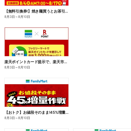
【無料引換券!】焼き麺買うとお茶引換券貰える!
8月3日
～
8月10日
楽天ポイントカード提示で、楽天市場でのお買い物がおトクに!
8月3日
～
8月10日
【おトク】お値段そのまま!45%増量作戦!
8月3日
～
8月10日