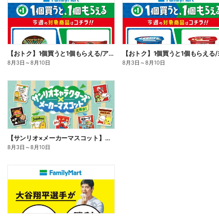
【おトク】1個買うと1個もらえる/アイス
8月3日
～
8月10日
8月3日
～
8月10日
【サンリオ×メーカーマスコット】オリジナルグッズ貰える!
8月3日
～
8月10日