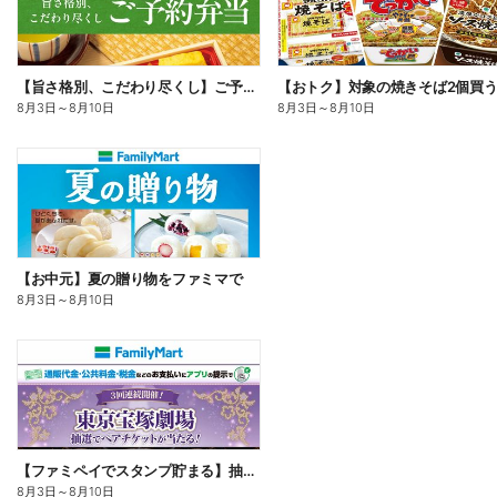
【旨さ格別、こだわり尽くし】ご予約弁当
8月3日
～
8月10日
8月3日
～
8月10日
【お中元】夏の贈り物をファミマで
8月3日
～
8月10日
【ファミペイでスタンプ貯まる】抽選でペアチケットが当たる!
8月3日
～
8月10日