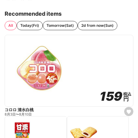
Recommended items
All
Today(Fri)
Tomorrow(Sat)
2d from now(Sun)
159
159
税込
税込
円
円
コロロ 清水白桃
s
8月3日
〜
8月10日
e
t
f
a
v
o