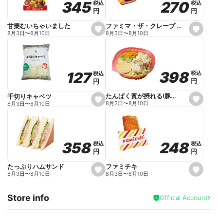
270
270
345
345
税込
税込
税込
税込
r
円
円
円
円
i
t
e
ファミマ・ザ・クレープ 生チョコ
甘栗むいちゃいました
s
s
8月3日
〜
8月10日
8月3日
〜
8月10日
e
e
t
t
f
f
a
a
v
v
o
o
398
398
127
127
税込
税込
税込
税込
r
r
円
円
円
円
i
i
t
t
e
e
たんぱく質が摂れる!豚しゃぶのパスタサラダ
千切りキャベツ
s
s
8月3日
〜
8月10日
8月3日
〜
8月10日
e
e
t
t
f
f
a
a
v
v
o
o
248
248
358
358
税込
税込
税込
税込
r
r
円
円
円
円
i
i
t
t
e
e
ファミチキ
たっぷりハムサンド
s
s
8月3日
〜
8月10日
8月3日
〜
8月10日
e
e
t
t
f
f
Store info
a
a
Official Account
v
v
o
o
r
r