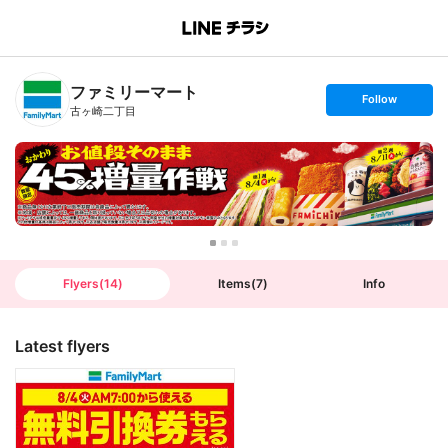
B
r
a
n
ファミリーマート
c
s
Follow
h
e
古ヶ崎二丁目
T
t
o
f
p
o
l
l
o
w
Flyers
(
14
)
Items
(
7
)
Info
Latest flyers