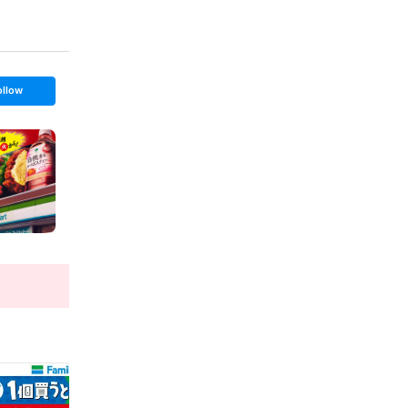
ollow
t