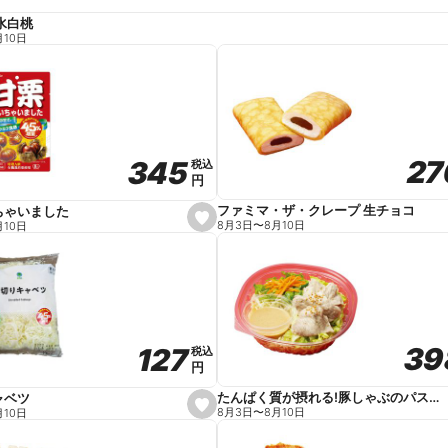
水白桃
月10日
27
27
345
345
税込
税込
円
円
ファミマ・ザ・クレープ 生チョコ
ちゃいました
s
8月3日
〜
8月10日
月10日
e
t
f
a
v
o
r
i
t
39
39
127
127
e
税込
税込
円
円
たんぱく質が摂れる!豚しゃぶのパスタサラダ
ャベツ
s
8月3日
〜
8月10日
月10日
e
t
f