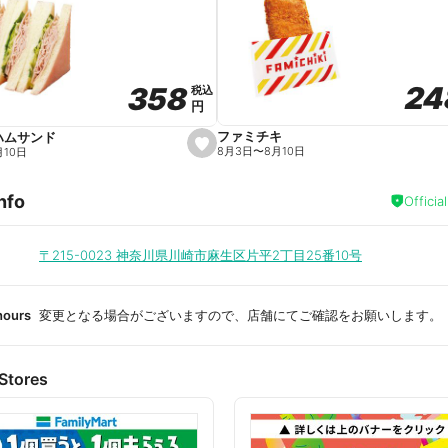
a
v
o
r
i
t
24
24
358
358
e
税込
税込
円
円
ファミチキ
ハムサンド
s
8月3日
〜
8月10日
月10日
e
t
f
nfo
a
Officia
v
o
r
i
〒215-0023
神奈川県川崎市麻生区片平2丁目25番10号
t
e
hours
変更となる場合がございますので、店舗にてご確認をお願いします。
Stores