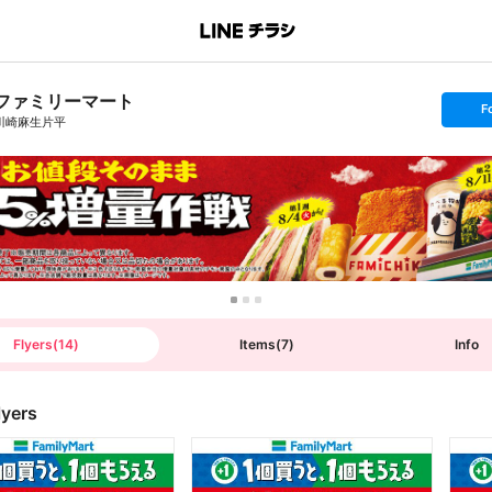
ファミリーマート
s
F
e
川崎麻生片平
t
f
o
l
l
o
w
Flyers
(
14
)
Items
(
7
)
Info
lyers