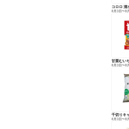
コロロ 清
8月3日
〜
8
甘栗むい
8月3日
〜
8
千切りキ
8月3日
〜
8