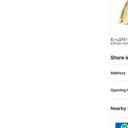
たっぷり
8月3日
〜
8
Store i
Address
Opening 
Nearby 