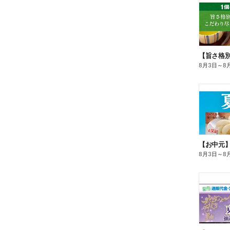
8月3日
～
8
【お中元
8月3日
～
8