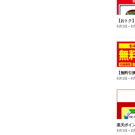
8月3日
～
8
8月3日
～
8
8月3日
～
8