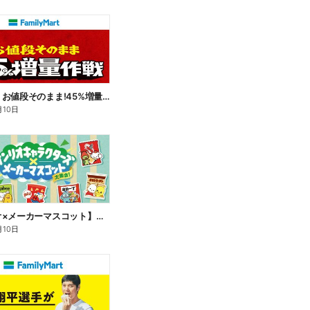
【おトク】お値段そのまま!45%増量作戦!
月10日
【サンリオ×メーカーマスコット】オリジナルグッズ貰える!
月10日