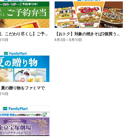
【旨さ格別、こだわり尽くし】ご予約弁当
【おトク】対象の焼きそば2個買うと100円引き!
月10日
8月3日
～
8月10日
】夏の贈り物をファミマで
月10日