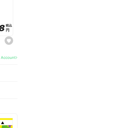
a
v
o
r
i
t
8
8
e
税込
税込
円
円
s
e
t
f
a
l Account
v
o
r
i
t
e