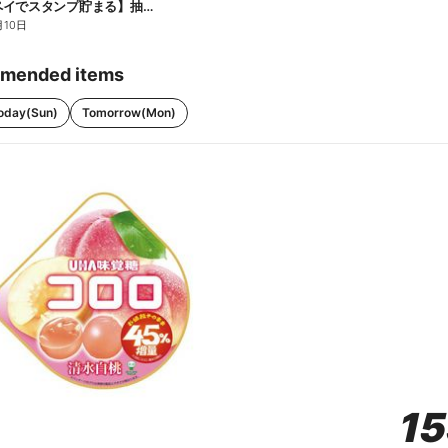
【ファミペイでスタンプ貯まる】抽選でペアチケットが当たる!
月10日
mended items
oday(Sun)
Tomorrow(Mon)
1
1