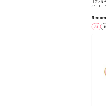
8月3日
～
8
Recom
All
T