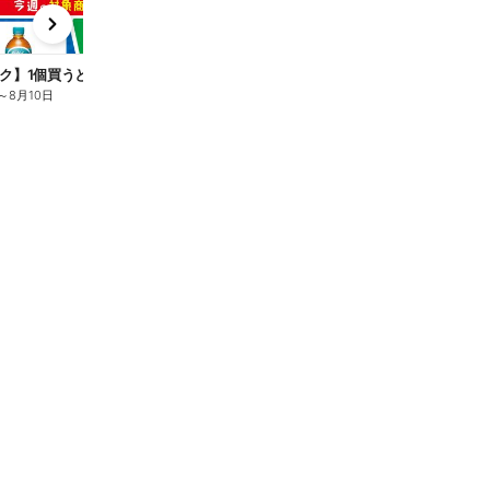
x
e
n
ク】1個買うと1個もらえる/麦茶
～
8月10日