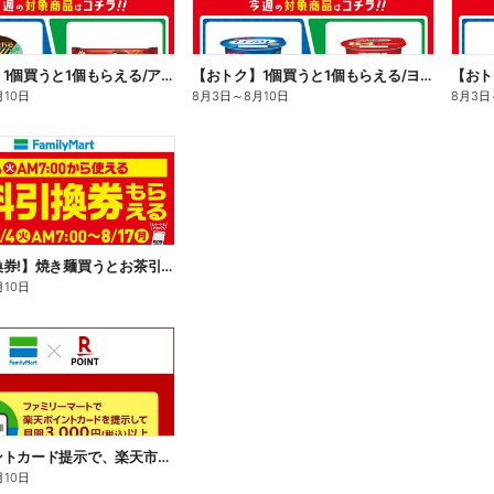
【おトク】1個買うと1個もらえる/アイス
【おトク】1個買うと1個もらえる/ヨーグルト
【おト
月10日
8月3日
～
8月10日
8月3日
【無料引換券!】焼き麺買うとお茶引換券貰える!
月10日
楽天ポイントカード提示で、楽天市場でのお買い物がおトクに!
月10日