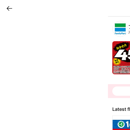
LINEチラシ
B
r
a
n
c
h
T
o
p
Latest f