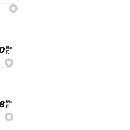
s
e
t
f
a
v
o
r
i
t
0
0
税込
税込
e
円
円
s
e
t
f
a
v
o
r
i
t
8
8
e
税込
税込
円
円
s
e
t
f