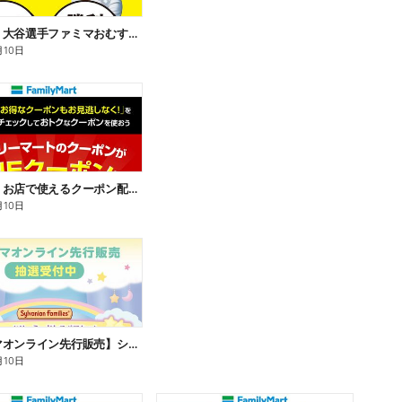
【おトク】大谷選手ファミマおむすび割
月10日
【おトク】お店で使えるクーポン配信中
月10日
【ファミマオンライン先行販売】シルバニアファミリー
月10日