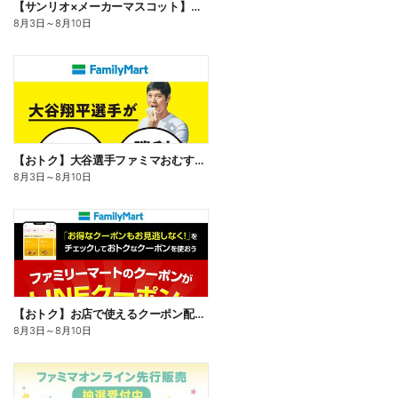
【サンリオ×メーカーマスコット】オリジナルグッズ貰える!
8月3日
～
8月10日
【おトク】大谷選手ファミマおむすび割
8月3日
～
8月10日
【おトク】お店で使えるクーポン配信中
8月3日
～
8月10日