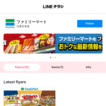
B
r
a
n
ファミリーマート
c
s
Follow
h
e
台東日本堤
T
t
o
f
p
o
l
l
o
w
Flyers
(
15
)
Items
(
7
)
Info
Latest flyers