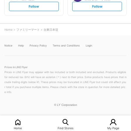
s
s
Follow
Follow
e
e
t
t
f
f
o
o
l
l
l
l
o
o
Home
ファミリーマート
台東日本堤
w
w
Notice
Help
Privacy Policy
Terms and Conditions
Login
Prices in LINE Flyer
Prices in LINE Flyer may appear with tax included or both included and excluded. Products eligible
for reduced tax (8%) will have an asterisk (＊) next to their price. Some products have prices that in
clude trailing digits below ¥1. These prices may be truncated in LINE Flyer but could still affect you
r total if you purchase multiple items. Please check with the store in question for more detailed pric
e info.
©
LY Corporation
Home
Find Stores
My Page