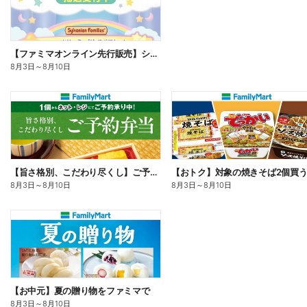
【ファミマオンライン先行販売】シルバニアファミリー
8月3日
～
8月10日
【旨さ格別、こだわり尽くし】ご予約弁当
8月3日
～
8月10日
8月3日
～
8月10日
【お中元】夏の贈り物をファミマで
8月3日
～
8月10日