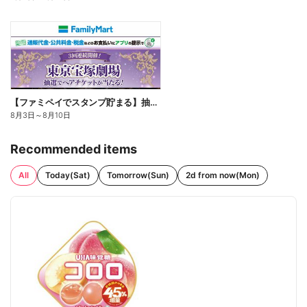
【ファミペイでスタンプ貯まる】抽選でペアチケットが当たる!
8月3日
～
8月10日
Recommended items
All
Today(Sat)
Tomorrow(Sun)
2d from now(Mon)