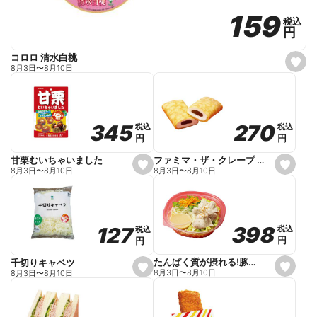
159
159
税込
税込
円
円
コロロ 清水白桃
s
8月3日
〜
8月10日
e
t
f
a
v
o
270
270
345
345
税込
税込
税込
税込
r
円
円
円
円
i
t
e
ファミマ・ザ・クレープ 生チョコ
甘栗むいちゃいました
s
s
8月3日
〜
8月10日
8月3日
〜
8月10日
e
e
t
t
f
f
a
a
v
v
o
o
398
398
127
127
税込
税込
税込
税込
r
r
円
円
円
円
i
i
t
t
e
e
たんぱく質が摂れる!豚しゃぶのパスタサラダ
千切りキャベツ
s
s
8月3日
〜
8月10日
8月3日
〜
8月10日
e
e
t
t
f
f
a
a
v
v