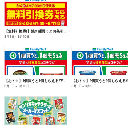
【無料引換券!】焼き麺買うとお茶引換券貰える!
8月3日
～
8月10日
【おトク】1個買うと1個もらえる/アイス
8月3日
～
8月10日
8月3日
～
8月10日