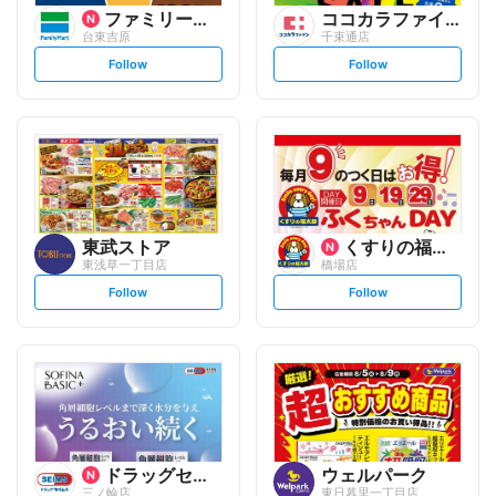
ファミリーマート
ココカラファイン
台東吉原
千束通店
s
s
Follow
Follow
e
e
t
t
f
f
o
o
l
l
l
l
o
o
w
w
東武ストア
くすりの福太郎
東浅草一丁目店
橋場店
s
s
Follow
Follow
e
e
t
t
f
f
o
o
l
l
l
l
o
o
w
w
ドラッグセイムス
ウェルパーク
三ノ輪店
東日暮里一丁目店