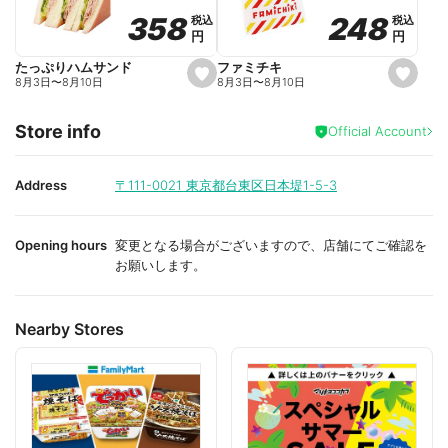
o
o
248
248
358
358
税込
税込
税込
税込
r
r
円
円
円
円
i
i
t
t
e
e
ファミチキ
たっぷりハムサンド
s
s
8月3日
〜
8月10日
8月3日
〜
8月10日
e
e
t
t
f
f
Store info
a
a
Official Account
v
v
o
o
r
r
i
i
Address
〒111-0021
東京都台東区日本堤1-5-3
t
t
e
e
Opening hours
変更となる場合がございますので、店舗にてご確認を
お願いします。
Nearby Stores