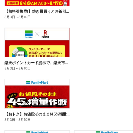
【無料引換券!】焼き麺買うとお茶引換券貰える!
8月3日
～
8月10日
楽天ポイントカード提示で、楽天市場でのお買い物がおトクに!
8月3日
～
8月10日
【おトク】お値段そのまま!45%増量作戦!
8月3日
～
8月10日