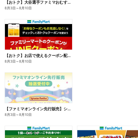
【おトク】大谷選手ファミマおむすび割
8月3日
～
8月10日
【おトク】お店で使えるクーポン配信中
8月3日
～
8月10日
【ファミマオンライン先行販売】シルバニアファミリー
8月3日
～
8月10日