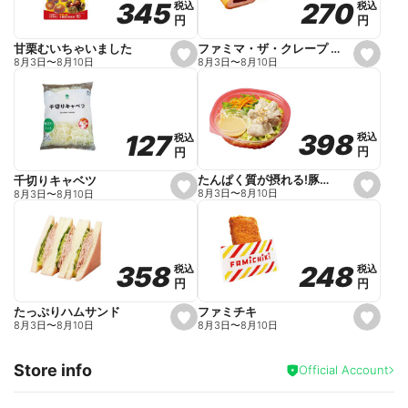
270
270
345
345
税込
税込
税込
税込
r
円
円
円
円
i
t
e
ファミマ・ザ・クレープ 生チョコ
甘栗むいちゃいました
s
s
8月3日
〜
8月10日
8月3日
〜
8月10日
e
e
t
t
f
f
a
a
v
v
o
o
398
398
127
127
税込
税込
税込
税込
r
r
円
円
円
円
i
i
t
t
e
e
たんぱく質が摂れる!豚しゃぶのパスタサラダ
千切りキャベツ
s
s
8月3日
〜
8月10日
8月3日
〜
8月10日
e
e
t
t
f
f
a
a
v
v
o
o
248
248
358
358
税込
税込
税込
税込
r
r
円
円
円
円
i
i
t
t
e
e
ファミチキ
たっぷりハムサンド
s
s
8月3日
〜
8月10日
8月3日
〜
8月10日
e
e
t
t
f
f
Store info
a
a
Official Account
v
v
o
o
r
r