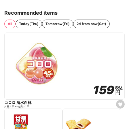
Recommended items
All
Today(Thu)
Tomorrow(Fri)
2d from now(Sat)
159
159
税込
税込
円
円
コロロ 清水白桃
s
8月3日
〜
8月10日
e
t
f
a
v
o