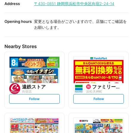
i
i
Address
〒430-0851
静岡県浜松市中央区向宿2-24-14
t
t
e
e
Opening hours
変更となる場合がございますので、店舗にてご確認を
お願いします。
Nearby Stores
遠鉄ストア
ファミリーマート
向宿店
浜松天神町
s
s
Follow
Follow
e
e
t
t
f
f
o
o
l
l
l
l
o
o
w
w