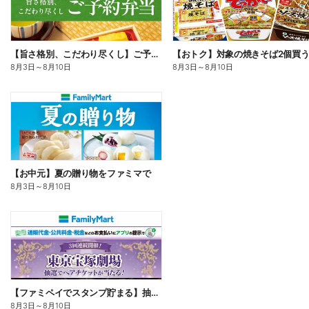
【旨さ格別、こだわり尽くし】ご予約弁当
8月3日
～
8月10日
8月3日
～
8月10日
【お中元】夏の贈り物をファミマで
8月3日
～
8月10日
【ファミペイでスタンプ貯まる】抽選でペアチケットが当たる!
8月3日
～
8月10日