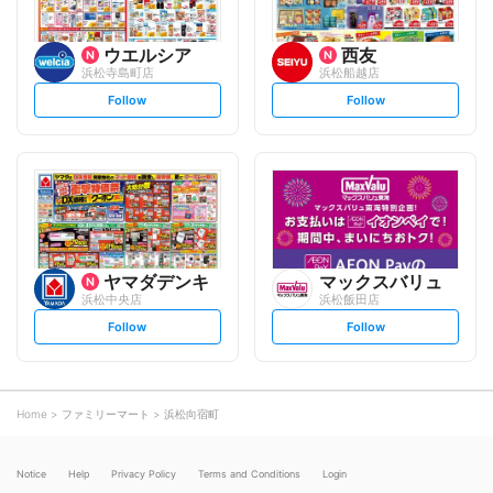
ウエルシア
西友
浜松寺島町店
浜松船越店
s
s
Follow
Follow
e
e
t
t
f
f
o
o
l
l
l
l
o
o
w
w
ヤマダデンキ
マックスバリュ
浜松中央店
浜松飯田店
s
s
Follow
Follow
e
e
t
t
f
f
o
o
l
l
l
l
o
o
Home
ファミリーマート
浜松向宿町
w
w
Notice
Help
Privacy Policy
Terms and Conditions
Login