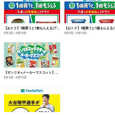
【おトク】1個買うと1個もらえる/アイス
8月3日
～
8月10日
8月3日
～
8月10日
【サンリオ×メーカーマスコット】オリジナルグッズ貰える!
8月3日
～
8月10日