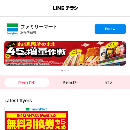
B
r
a
n
ファミリーマート
c
s
Follow
h
e
浜松向宿町
T
t
o
f
p
o
l
l
o
w
Flyers
(
14
)
Items
(
7
)
Info
Latest flyers