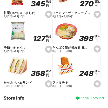
270
270
345
345
税込
税込
税込
税込
r
円
円
円
円
i
t
e
ファミマ・ザ・クレープ 生チョコ
甘栗むいちゃいました
s
s
8月3日
〜
8月10日
8月3日
〜
8月10日
e
e
t
t
f
f
a
a
v
v
o
o
398
398
127
127
税込
税込
税込
税込
r
r
円
円
円
円
i
i
t
t
e
e
たんぱく質が摂れる!豚しゃぶのパスタサラダ
千切りキャベツ
s
s
8月3日
〜
8月10日
8月3日
〜
8月10日
e
e
t
t
f
f
a
a
v
v
o
o
248
248
358
358
税込
税込
税込
税込
r
r
円
円
円
円
i
i
t
t
e
e
ファミチキ
たっぷりハムサンド
s
s
8月3日
〜
8月10日
8月3日
〜
8月10日
e
e
t
t
f
f
Store info
a
a
Official Account
v
v
o
o
r
r