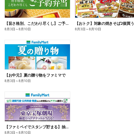
【旨さ格別、こだわり尽くし】ご予約弁当
8月3日
～
8月10日
8月3日
～
8月10日
【お中元】夏の贈り物をファミマで
8月3日
～
8月10日
【ファミペイでスタンプ貯まる】抽選でペアチケットが当たる!
8月3日
～
8月10日