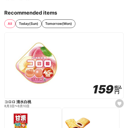
Recommended items
All
Today(Sun)
Tomorrow(Mon)
159
159
税込
税込
円
円
コロロ 清水白桃
s
8月3日
〜
8月10日
e
t
f
a
v
o