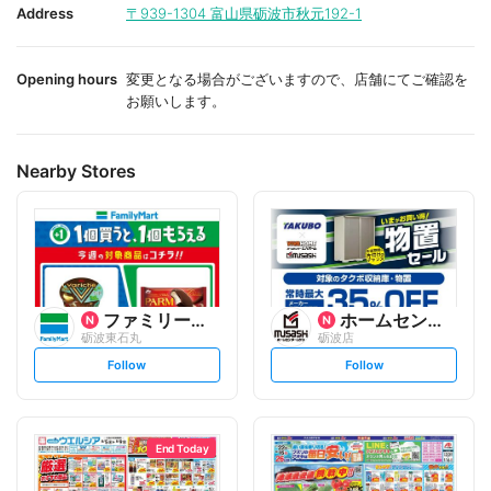
i
i
Address
〒939-1304
富山県砺波市秋元192-1
t
t
e
e
Opening hours
変更となる場合がございますので、店舗にてご確認を
お願いします。
Nearby Stores
ファミリーマート
ホームセンタームサシ
砺波東石丸
砺波店
s
s
Follow
Follow
e
e
t
t
f
f
o
o
l
l
l
l
o
o
End Today
w
w