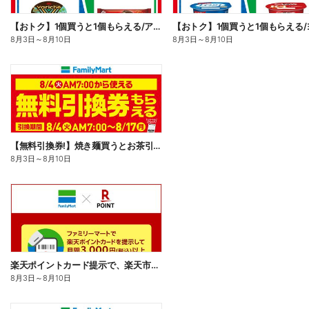
【おトク】1個買うと1個もらえる/アイス
8月3日
～
8月10日
8月3日
～
8月10日
【無料引換券!】焼き麺買うとお茶引換券貰える!
8月3日
～
8月10日
楽天ポイントカード提示で、楽天市場でのお買い物がおトクに!
8月3日
～
8月10日