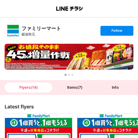
B
r
a
n
ファミリーマート
c
s
Follow
h
e
砺波秋元
T
t
o
f
p
o
l
l
o
w
Flyers
(
14
)
Items
(
7
)
Info
Latest flyers