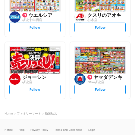
ウエルシア
クスリのアオキ
砺波十年明店
杉木店
s
s
Follow
Follow
e
e
t
t
f
f
o
o
l
l
l
l
o
o
w
w
ジョーシン
ヤマダデンキ
砺波店
New砺波店
s
s
Follow
Follow
e
e
t
t
f
f
o
o
l
l
l
l
o
o
Home
ファミリーマート
砺波秋元
w
w
Notice
Help
Privacy Policy
Terms and Conditions
Login