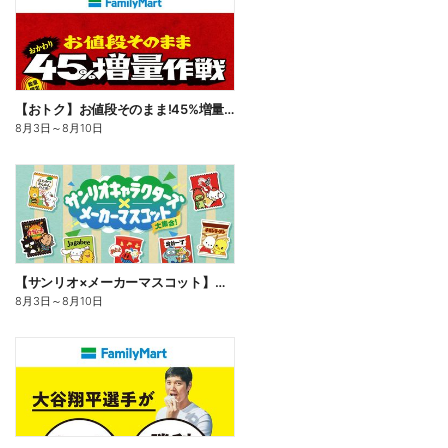
【おトク】お値段そのまま!45%増量作戦!
8月3日
～
8月10日
【サンリオ×メーカーマスコット】オリジナルグッズ貰える!
8月3日
～
8月10日