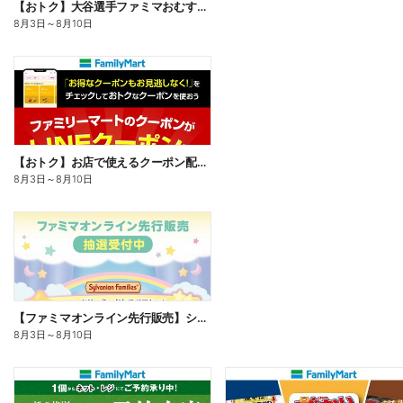
【おトク】大谷選手ファミマおむすび割
8月3日
～
8月10日
【おトク】お店で使えるクーポン配信中
8月3日
～
8月10日
【ファミマオンライン先行販売】シルバニアファミリー
8月3日
～
8月10日