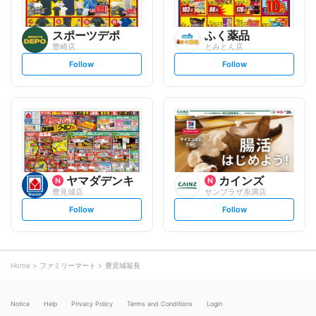
スポーツデポ
ふく薬品
豊崎店
とみとん店
s
s
Follow
Follow
e
e
t
t
f
f
o
o
l
l
l
l
o
o
w
w
ヤマダデンキ
カインズ
豊見城店
サンプラザ糸満店
s
s
Follow
Follow
e
e
t
t
f
f
o
o
l
l
l
l
o
o
Home
ファミリーマート
豊見城翁長
w
w
Notice
Help
Privacy Policy
Terms and Conditions
Login