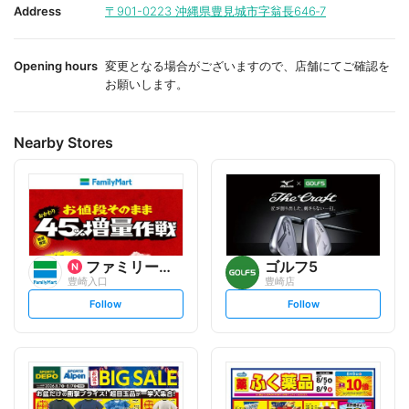
i
i
Address
〒901-0223
沖縄県豊見城市字翁長646‐7
t
t
e
e
Opening hours
変更となる場合がございますので、店舗にてご確認を
お願いします。
Nearby Stores
ファミリーマート
ゴルフ5
豊崎入口
豊崎店
s
s
Follow
Follow
e
e
t
t
f
f
o
o
l
l
l
l
o
o
w
w