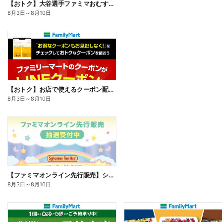
【おトク】大谷選手ファミマおむすび割
8月3日
～
8月10日
【おトク】お店で使えるクーポン配信中
8月3日
～
8月10日
【ファミマオンライン先行販売】シルバニアファミリー
8月3日
～
8月10日