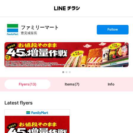
B
r
a
n
ファミリーマート
c
s
Follow
h
e
豊見城翁長
T
t
o
f
p
o
l
l
o
w
Flyers
(
13
)
Items
(
7
)
Info
Latest flyers