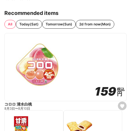
Recommended items
All
Today(Sat)
Tomorrow(Sun)
2d from now(Mon)
159
159
税込
税込
円
円
コロロ 清水白桃
s
8月3日
〜
8月10日
e
t
f
a
v
o