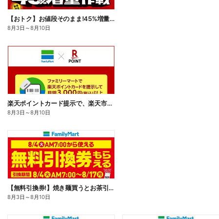
【おトク】お値段そのまま!45%増量作戦!
8月3日
～
8月10日
楽天ポイントカード提示で、楽天市場でのお買い物がおトクに!
8月3日
～
8月10日
【無料引換券!】焼き麺買うとお茶引換券貰える!
8月3日
～
8月10日