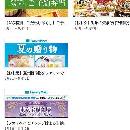
【旨さ格別、こだわり尽くし】ご予約弁当
8月3日
～
8月10日
8月3日
～
8月10日
【お中元】夏の贈り物をファミマで
8月3日
～
8月10日
【ファミペイでスタンプ貯まる】抽選でペアチケットが当たる!
8月3日
～
8月10日