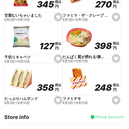
270
270
345
345
税込
税込
税込
税込
r
円
円
円
円
i
t
e
ファミマ・ザ・クレープ 生チョコ
甘栗むいちゃいました
s
s
8月3日
〜
8月10日
8月3日
〜
8月10日
e
e
t
t
f
f
a
a
v
v
o
o
398
398
127
127
税込
税込
税込
税込
r
r
円
円
円
円
i
i
t
t
e
e
たんぱく質が摂れる!豚しゃぶのパスタサラダ
千切りキャベツ
s
s
8月3日
〜
8月10日
8月3日
〜
8月10日
e
e
t
t
f
f
a
a
v
v
o
o
248
248
358
358
税込
税込
税込
税込
r
r
円
円
円
円
i
i
t
t
e
e
ファミチキ
たっぷりハムサンド
s
s
8月3日
〜
8月10日
8月3日
〜
8月10日
e
e
t
t
f
f
Store info
a
a
Official Account
v
v
o
o
r
r