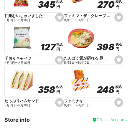
270
270
345
345
税込
税込
税込
税込
r
円
円
円
円
i
t
e
ファミマ・ザ・クレープ 生チョコ
甘栗むいちゃいました
s
s
8月3日
〜
8月10日
8月3日
〜
8月10日
e
e
t
t
f
f
a
a
v
v
o
o
398
398
127
127
税込
税込
税込
税込
r
r
円
円
円
円
i
i
t
t
e
e
たんぱく質が摂れる!豚しゃぶのパスタサラダ
千切りキャベツ
s
s
8月3日
〜
8月10日
8月3日
〜
8月10日
e
e
t
t
f
f
a
a
v
v
o
o
248
248
358
358
税込
税込
税込
税込
r
r
円
円
円
円
i
i
t
t
e
e
ファミチキ
たっぷりハムサンド
s
s
8月3日
〜
8月10日
8月3日
〜
8月10日
e
e
t
t
f
f
Store info
a
a
Official Account
v
v
o
o
r
r