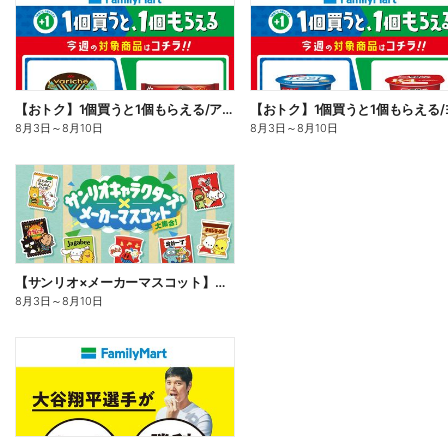
【おトク】1個買うと1個もらえる/アイス
8月3日
～
8月10日
8月3日
～
8月10日
【サンリオ×メーカーマスコット】オリジナルグッズ貰える!
8月3日
～
8月10日