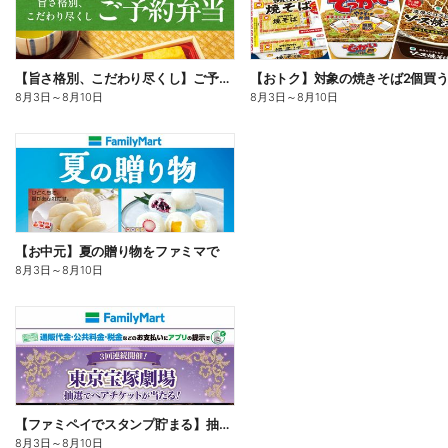
【旨さ格別、こだわり尽くし】ご予約弁当
8月3日
～
8月10日
8月3日
～
8月10日
【お中元】夏の贈り物をファミマで
8月3日
～
8月10日
【ファミペイでスタンプ貯まる】抽選でペアチケットが当たる!
8月3日
～
8月10日