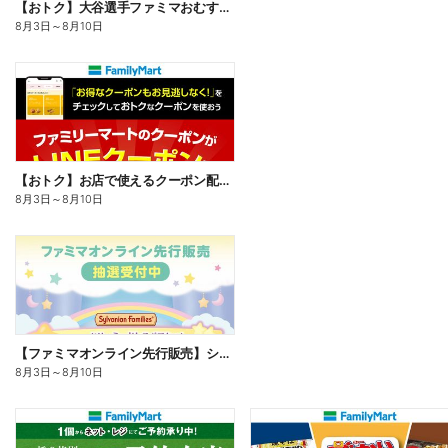
【おトク】大谷選手ファミマおむすび割
8月3日
～
8月10日
【おトク】お店で使えるクーポン配信中
8月3日
～
8月10日
【ファミマオンライン先行販売】シルバニアファミリー
8月3日
～
8月10日