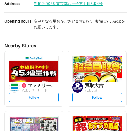
i
i
Address
〒192-0085
東京都八王子市中町6番4号
t
t
e
e
Opening hours
変更となる場合がございますので、店舗にてご確認を
お願いします。
Nearby Stores
ファミリーマート
買取大吉
八王子ユーロード
八王子店
s
s
Follow
Follow
e
e
t
t
f
f
o
o
l
l
l
l
o
o
w
w