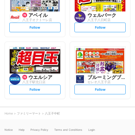
アベイル
ウェルパーク
八王子オクトーレ店
八王子八日町店
s
s
Follow
Follow
e
e
t
t
f
f
o
o
l
l
l
l
o
o
w
w
ウエルシア
ブルーミングブルーミー
八王子駅北口店
セレオ八王子店
s
s
Follow
Follow
e
e
t
t
f
f
o
o
l
l
l
l
o
o
Home
ファミリーマート
八王子中町
w
w
Notice
Help
Privacy Policy
Terms and Conditions
Login