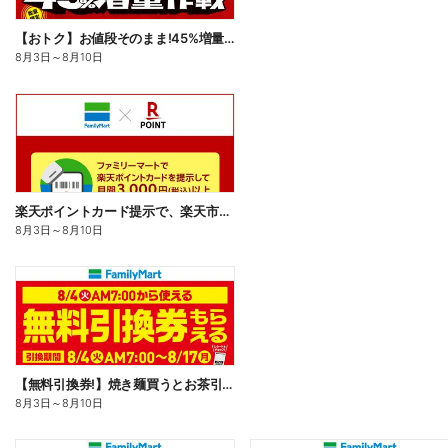
【おトク】お値段そのまま!45%増量作戦!
8月3日
～
8月10日
楽天ポイントカード提示で、楽天市場でのお買い物がおトクに!
8月3日
～
8月10日
【無料引換券!】焼き麺買うとお茶引換券貰える!
8月3日
～
8月10日