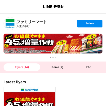
B
r
a
n
ファミリーマート
c
s
Follow
h
e
八王子中町
T
t
o
f
p
o
l
l
o
w
Flyers
(
14
)
Items
(
7
)
Info
Latest flyers