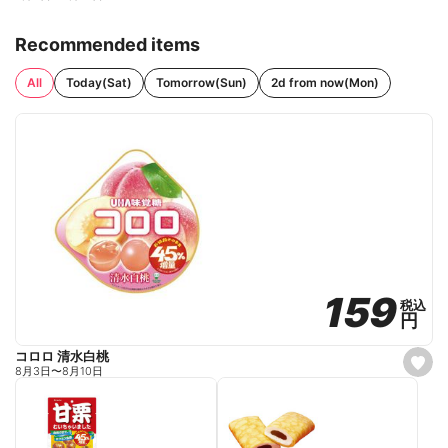
Recommended items
All
Today(Sat)
Tomorrow(Sun)
2d from now(Mon)
159
159
税込
税込
円
円
コロロ 清水白桃
s
8月3日
〜
8月10日
e
t
f
a
v
o