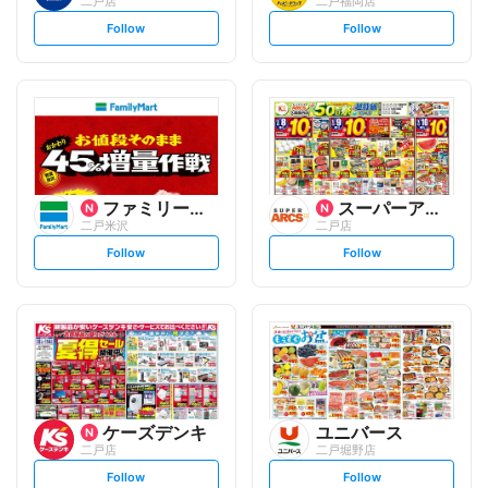
二戸店
二戸福岡店
s
s
Follow
Follow
e
e
t
t
f
f
o
o
l
l
l
l
o
o
w
w
ファミリーマート
スーパーアークス
二戸米沢
二戸店
s
s
Follow
Follow
e
e
t
t
f
f
o
o
l
l
l
l
o
o
w
w
ケーズデンキ
ユニバース
二戸店
二戸堀野店
s
s
Follow
Follow
e
e