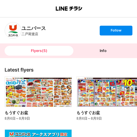
B
r
a
n
ユニバース
c
s
Follow
h
e
二戸荷渡店
T
t
o
f
p
o
l
l
Flyers
(
5
)
Info
o
w
Latest flyers
もうすぐお盆
もうすぐお盆
8月6日
～
8月9日
8月6日
～
8月9日