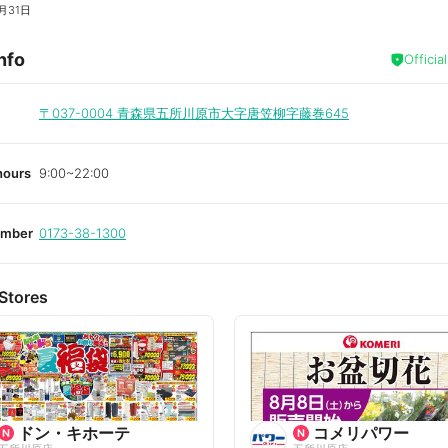
月31日
nfo
Officia
〒037-0004
青森県五所川原市大字唐笠柳字藤巻645
hours
9:00~22:00
umber
0173-38-1300
Stores
ドン・キホーテ
コメリパワー