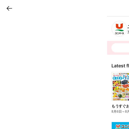
LINEチラシ
B
r
a
n
c
h
T
o
p
Latest f
もうすぐ
8月6日
～
8