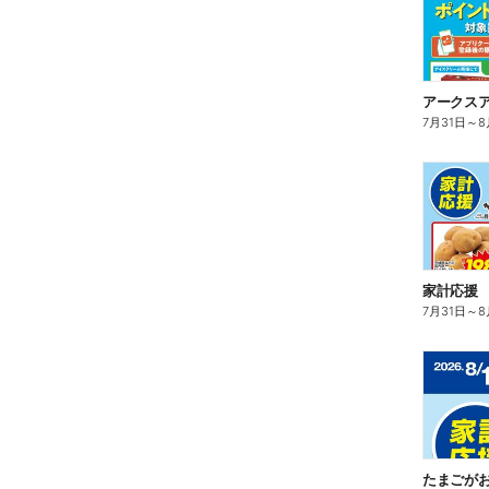
7月31日
～
8
家計応援
7月31日
～
8
たまごが