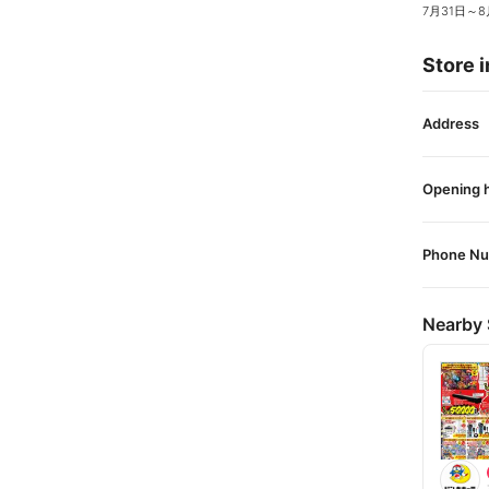
7月31日
～
8
Store i
Address
Opening 
Phone N
Nearby 