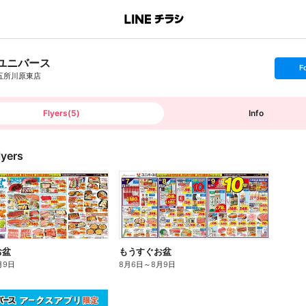
ユニバース
s
F
e
五所川原東店
t
f
o
l
l
Flyers
(
5
)
Info
o
w
lyers
お盆
もうすぐお盆
月9日
8月6日
～
8月9日