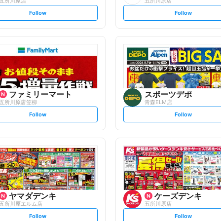
五所川原店
五所川原店
s
s
Follow
Follow
e
e
t
t
f
f
o
o
l
l
l
l
o
o
w
w
ファミリーマート
スポーツデポ
五所川原唐笠柳
青森ELM店
s
s
Follow
Follow
e
e
t
t
f
f
o
o
l
l
l
l
o
o
w
w
ヤマダデンキ
ケーズデンキ
五所川原エルム店
五所川原店
s
s
Follow
Follow
e
e