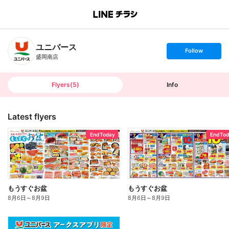
B
r
a
n
ユニバース
c
s
Follow
h
e
盛岡南店
T
t
o
f
p
o
l
l
Flyers
(
5
)
Info
o
w
Latest flyers
End Today
End To
もうすぐお盆
もうすぐお盆
8月6日
～
8月9日
8月6日
～
8月9日