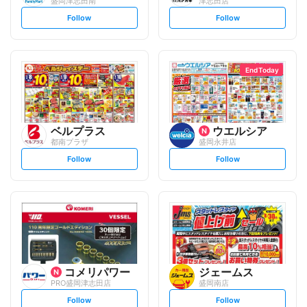
盛岡津志田南
津志田店
s
s
Follow
Follow
e
e
t
t
f
f
o
o
l
l
l
l
o
o
End Today
w
w
ベルプラス
ウエルシア
都南プラザ
盛岡永井店
s
s
Follow
Follow
e
e
t
t
f
f
o
o
l
l
l
l
o
o
w
w
コメリパワー
ジェームス
PRO盛岡津志田店
盛岡南店
s
s
Follow
Follow
e
e