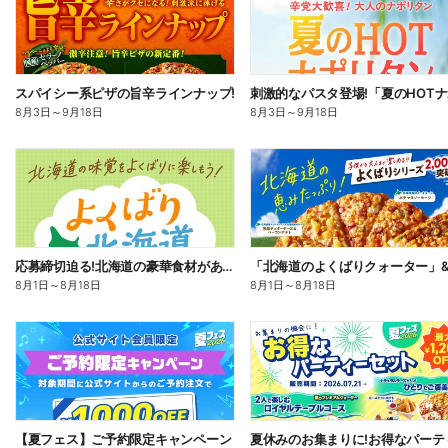
スパイシー系ピザの旨辛ラインナップ!
8月3日
～
9月18日
8月3日
～
9月18日
応募締切迫る!北海道の豪華食材があたるプレゼントキャンペーン
8月1日
～
8月18日
8月1日
～
8月18日
【夏フェス】ご予約限定キャンペーン