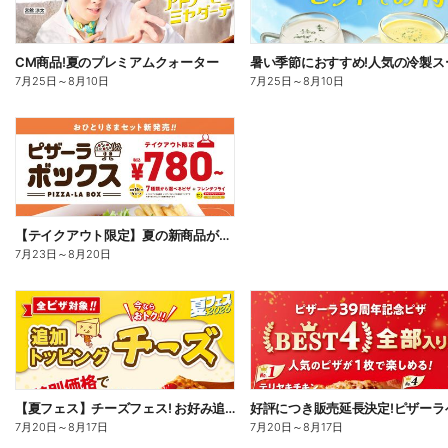
CM商品!夏のプレミアムクォーター
7月25日
～
8月10日
7月25日
～
8月10日
【テイクアウト限定】夏の新商品が加わった、ピザーラボックス
7月23日
～
8月20日
【夏フェス】チーズフェス! お好み追加トッピング「チーズ」が半額以下で注文できる!
7月20日
～
8月17日
7月20日
～
8月17日