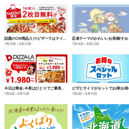
話題のCM商品入り!ピザーラはテイクアウトがお得!2枚目無料
7月19日
～
8月23日
7月19日
～
8月23日
今日は華金♪今夜はひとりでご褒美ピザ!ピザーラトリオ
7月9日
～
8月10日
7月9日
～
8月10日