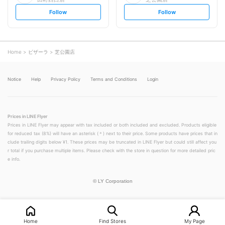
s
s
Follow
Follow
e
e
t
t
f
f
o
o
l
l
l
l
o
o
Home
ピザーラ
芝公園店
w
w
Notice
Help
Privacy Policy
Terms and Conditions
Login
Prices in LINE Flyer
Prices in LINE Flyer may appear with tax included or both included and excluded. Products eligible
for reduced tax (8%) will have an asterisk (＊) next to their price. Some products have prices that in
clude trailing digits below ¥1. These prices may be truncated in LINE Flyer but could still affect you
r total if you purchase multiple items. Please check with the store in question for more detailed pric
e info.
©
LY Corporation
Home
Find Stores
My Page