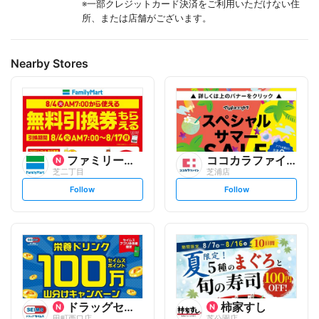
※一部クレジットカード決済をご利用いただけない住
所、または店舗がございます。
Nearby Stores
ファミリーマート
ココカラファイン
芝二丁目
芝浦店
s
s
Follow
Follow
e
e
t
t
f
f
o
o
l
l
l
l
o
o
w
w
ドラッグセイムス
柿家すし
田町西口店
芝公園店