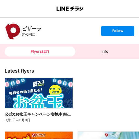
B
r
a
n
ピザーラ
c
s
Follow
h
e
芝公園店
T
t
o
f
p
o
l
l
Flyers
(
27
)
Info
o
w
Latest flyers
公式Xお盆玉キャンペーン実施中!毎日その場で2,500円分のネットクーポンがあたる!
8月5日
～
8月8日