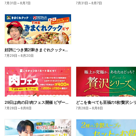
7月31日
～
8月7日
7月31日
～
8月7日
好評につき第2弾!きまぐれクック×ピザーラ コラボピザ新登場
7月29日
～
8月20日
29日は肉の日!肉フェス開催 ピザーラ自慢の肉ピザが今だけお得!
7月28日
～
8月8日
7月28日
～
8月8日