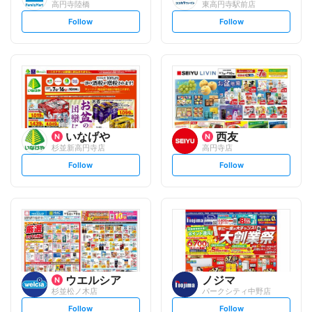
高円寺陸橋
東高円寺駅前店
s
s
Follow
Follow
e
e
t
t
f
f
o
o
l
l
l
l
o
o
w
w
いなげや
西友
杉並新高円寺店
高円寺店
s
s
Follow
Follow
e
e
t
t
f
f
o
o
l
l
l
l
o
o
w
w
ウエルシア
ノジマ
杉並松ノ木店
パークシティ中野店
s
s
Follow
Follow