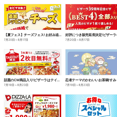
【夏フェス】チーズフェス! お好み追加トッピング「チーズ」が半額以下で注文できる!
7月20日
～
8月17日
7月20日
～
8月17日
話題のCM商品入り!ピザーラはテイクアウトがお得!2枚目無料
7月19日
～
8月23日
7月19日
～
8月23日