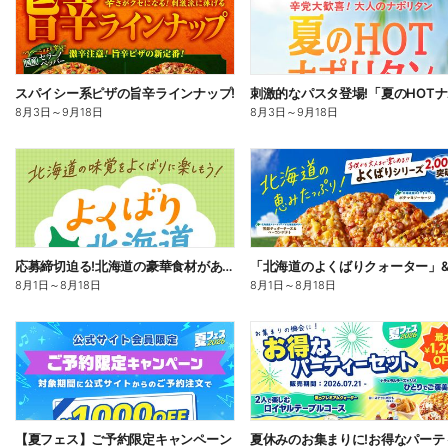
スパイシー系ピザの旨辛ラインナップ!
8月3日
～
9月18日
8月3日
～
9月18日
応募締切迫る!北海道の豪華食材があたるプレゼントキャンペーン
8月1日
～
8月18日
8月1日
～
8月18日
【夏フェス】ご予約限定キャンペーン