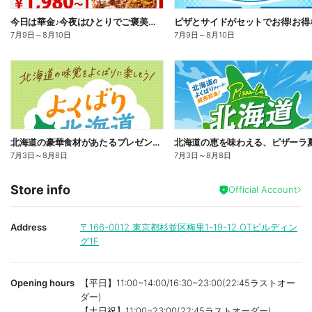
今日は華金♪今夜はひとりでご褒美ピザ!ピザーラトリオ
7月9日
～
8月10日
7月9日
～
8月10日
北海道の豪華食材があたるプレゼントキャンペーン
7月3日
～
8月8日
7月3日
～
8月8日
Store info
Official Account
Address
〒166-0012
東京都杉並区梅里1-19-12 OTビルディン
グ1F
Opening hours
【平日】11:00~14:00/16:30~23:00(22:45ラストオー
ダー)
【土日祝】11:00~23:00(22:45ラストオーダー)