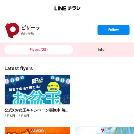
B
r
a
n
ピザーラ
c
s
Follow
h
e
高円寺店
T
t
o
f
p
o
l
l
Flyers
(
28
)
Info
o
w
Latest flyers
公式Xお盆玉キャンペーン実施中!毎日その場で2,500円分のネットクーポンがあたる!
8月5日
～
8月8日