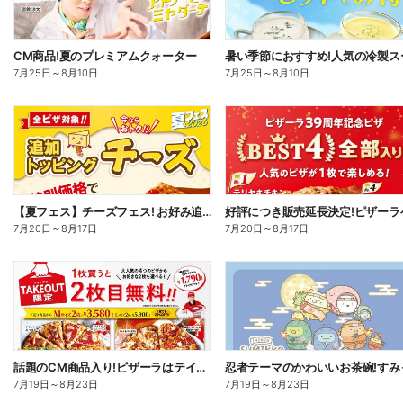
CM商品!夏のプレミアムクォーター
7月25日
～
8月10日
7月25日
～
8月10日
【夏フェス】チーズフェス! お好み追加トッピング「チーズ」が半額以下で注文できる!
7月20日
～
8月17日
7月20日
～
8月17日
話題のCM商品入り!ピザーラはテイクアウトがお得!2枚目無料
7月19日
～
8月23日
7月19日
～
8月23日