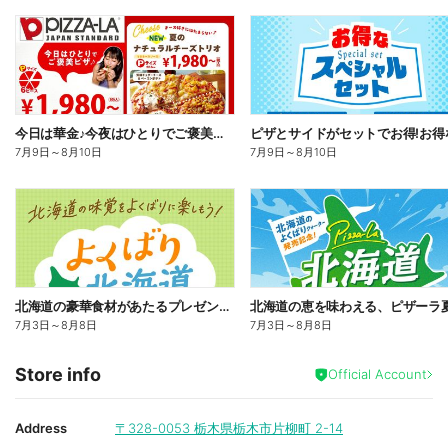
今日は華金♪今夜はひとりでご褒美ピザ!ピザーラトリオ
7月9日
～
8月10日
7月9日
～
8月10日
北海道の豪華食材があたるプレゼントキャンペーン
7月3日
～
8月8日
7月3日
～
8月8日
Store info
Official Account
Address
〒328-0053
栃木県栃木市片柳町 2-14