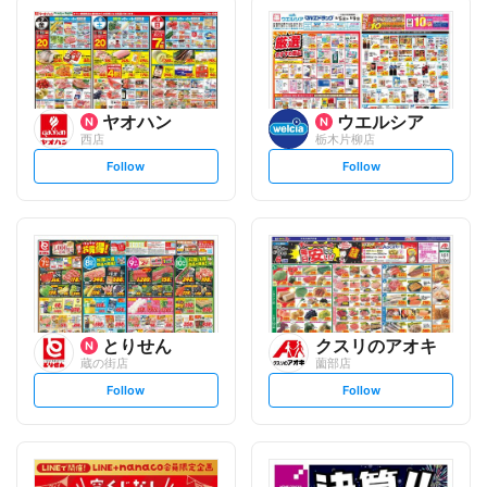
ヤオハン
ウエルシア
西店
栃木片柳店
s
s
Follow
Follow
e
e
t
t
f
f
o
o
l
l
l
l
o
o
w
w
とりせん
クスリのアオキ
蔵の街店
薗部店
s
s
Follow
Follow
e
e
t
t
f
f
o
o
l
l
l
l
o
o
w
w