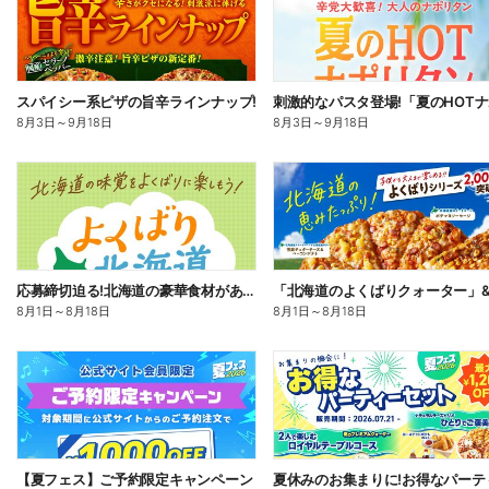
スパイシー系ピザの旨辛ラインナップ!
8月3日
～
9月18日
8月3日
～
9月18日
応募締切迫る!北海道の豪華食材があたるプレゼントキャンペーン
8月1日
～
8月18日
8月1日
～
8月18日
【夏フェス】ご予約限定キャンペーン