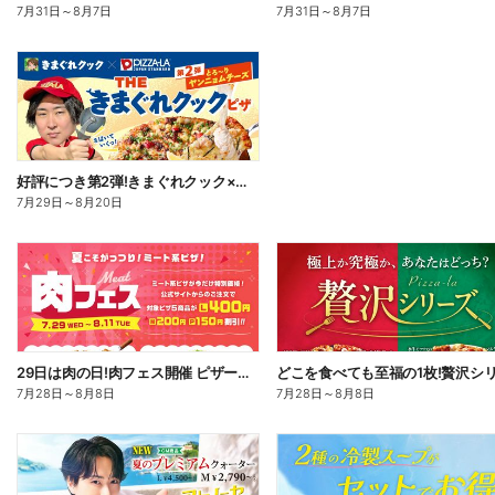
7月31日
～
8月7日
7月31日
～
8月7日
好評につき第2弾!きまぐれクック×ピザーラ コラボピザ新登場
7月29日
～
8月20日
29日は肉の日!肉フェス開催 ピザーラ自慢の肉ピザが今だけお得!
7月28日
～
8月8日
7月28日
～
8月8日