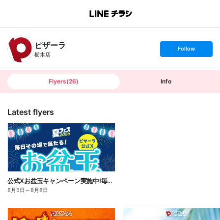
B
r
a
n
ピザーラ
c
s
Follow
h
e
栃木店
T
t
o
f
p
o
l
l
Flyers
(
26
)
Info
o
w
Latest flyers
公式Xお盆玉キャンペーン実施中!毎日その場で2,500円分のネットクーポンがあたる!
8月5日
～
8月8日