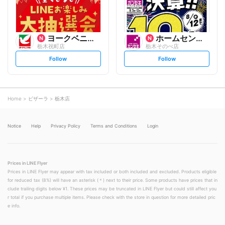
ヨークベニマル
ホームセンターカンセキ
栃木祝町店
栃木そのべ店
s
s
Follow
Follow
e
e
t
t
f
f
o
o
l
l
l
l
o
o
Home
ピザーラ
栃木店
w
w
Notice
Help
Privacy Policy
Terms and Conditions
Login
Prices in LINE Flyer
Prices in LINE Flyer may appear with tax included or both included and excluded. Products eligible
for reduced tax (8%) will have an asterisk (＊) next to their price. Some products have prices that in
clude trailing digits below ¥1. These prices may be truncated in LINE Flyer but could still affect you
r total if you purchase multiple items. Please check with the store in question for more detailed pric
e info.