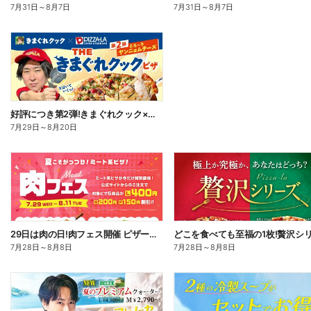
7月31日
～
8月7日
7月31日
～
8月7日
好評につき第2弾!きまぐれクック×ピザーラ コラボピザ新登場
7月29日
～
8月20日
29日は肉の日!肉フェス開催 ピザーラ自慢の肉ピザが今だけお得!
7月28日
～
8月8日
7月28日
～
8月8日