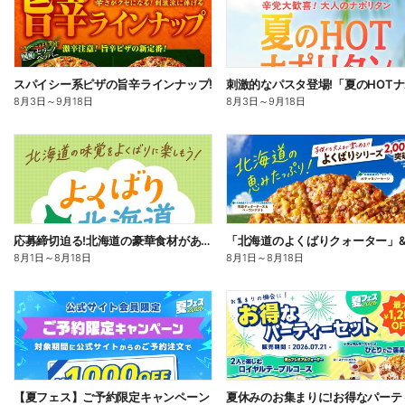
スパイシー系ピザの旨辛ラインナップ!
8月3日
～
9月18日
8月3日
～
9月18日
応募締切迫る!北海道の豪華食材があたるプレゼントキャンペーン
8月1日
～
8月18日
8月1日
～
8月18日
【夏フェス】ご予約限定キャンペーン