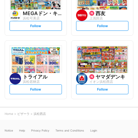
MEGAドン・キホーテ
西友
浜松可美店
上浅田店
s
s
Follow
Follow
e
e
t
t
f
f
o
o
l
l
l
l
o
o
w
w
トライアル
ヤマダデンキ
浜松若林店
イオン浜松西店
s
s
Follow
Follow
e
e
t
t
f
f
o
o
l
l
l
l
o
o
Home
ピザーラ
浜松西店
w
w
Notice
Help
Privacy Policy
Terms and Conditions
Login