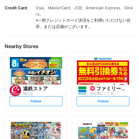
Credit Card
Visa、MasterCard、JCB、American Express、Dine
rs。
※一部クレジットカード決済をご利用いただけない住
所、または店舗がございます。
Nearby Stores
遠鉄ストア
ファミリーマート
鴨江店
浜松鴨江二丁目
s
s
Follow
Follow
e
e
t
t
f
f
o
o
l
l
l
l
o
o
w
w