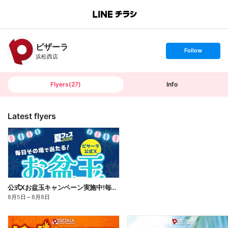
B
r
a
n
ピザーラ
c
s
Follow
h
e
浜松西店
T
t
o
f
p
o
l
l
Flyers
(
27
)
Info
o
w
Latest flyers
公式Xお盆玉キャンペーン実施中!毎日その場で2,500円分のネットクーポンがあたる!
8月5日
～
8月8日