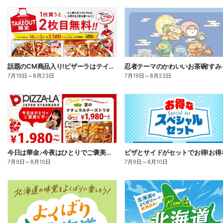
話題のCM商品入り!ピザーラはテイクアウトがお得!2枚目無料
7月19日
～
8月23日
7月19日
～
8月23日
今日は華金♪今夜はひとりでご褒美ピザ!ピザーラトリオ
7月9日
～
8月10日
7月9日
～
8月10日