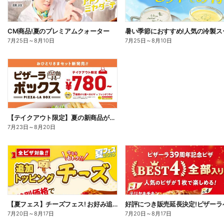
CM商品!夏のプレミアムクォーター
7月25日
～
8月10日
7月25日
～
8月10日
【テイクアウト限定】夏の新商品が加わった、ピザーラボックス
7月23日
～
8月20日
【夏フェス】チーズフェス! お好み追加トッピング「チーズ」が半額以下で注文できる!
7月20日
～
8月17日
7月20日
～
8月17日