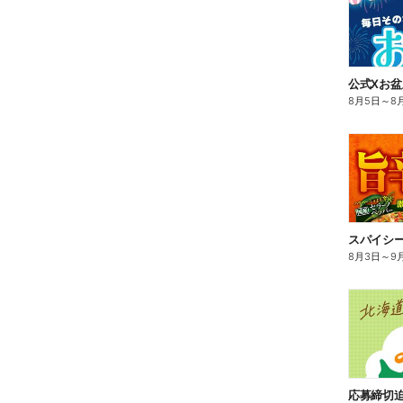
8月5日
～
8
スパイシ
8月3日
～
9