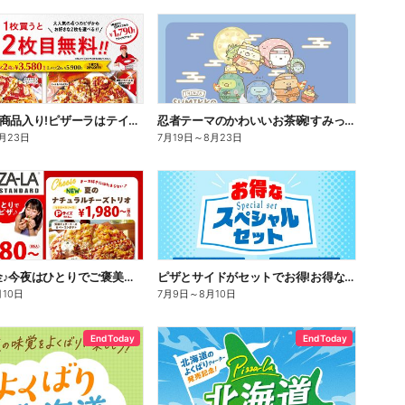
話題のCM商品入り!ピザーラはテイクアウトがお得!2枚目無料
忍者テーマのかわいいお茶碗!すみっコぐらしスペシャルパック
月23日
7月19日
～
8月23日
今日は華金♪今夜はひとりでご褒美ピザ!ピザーラトリオ
ピザとサイドがセットでお得!お得なスペシャルセット!
月10日
7月9日
～
8月10日
End Today
End Today