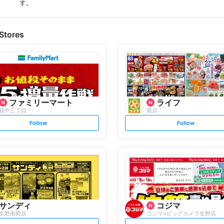
す。
Stores
ファミリーマート
ライフ
巽中三丁目
巽店
s
s
Follow
Follow
e
e
t
t
f
f
o
o
l
l
l
l
o
o
w
w
サンディ
コジマ
生野南巽店
コジマ×ビックカメラ生野店