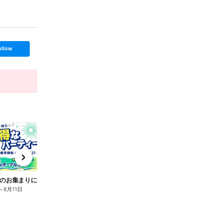
ollow
t
x
e
n
夏休みのお集まりに!お得なパーティーセット
パエリア&パスタセットが新発売!
～
8月11日
8月7日
～
8月11日