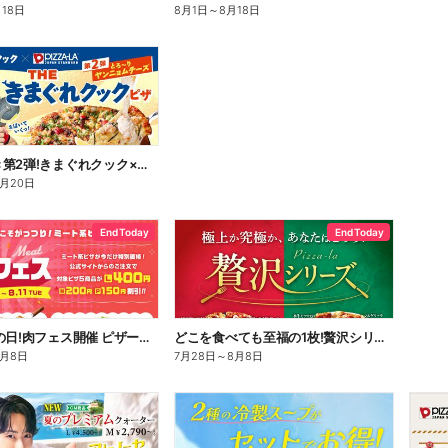
月18日
8月1日
～
8月18日
好評につき第2弾!きまぐれクック×ピザーラ コラボピザ新登場
8月20日
End Today
End Today
29日は肉の日!肉フェス開催 ピザーラ自慢の肉ピザが今だけお得!
どこを食べても至福の1枚!贅沢シリーズ
8月8日
7月28日
～
8月8日