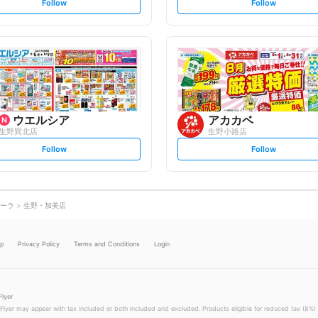
s
s
Follow
Follow
e
e
t
t
f
f
o
o
l
l
l
l
o
o
w
w
ウエルシア
アカカベ
生野巽北店
生野小路店
s
s
Follow
Follow
e
e
t
t
f
f
o
o
l
l
l
l
o
o
ーラ
生野・加美店
w
w
lp
Privacy Policy
Terms and Conditions
Login
Flyer
 Flyer may appear with tax included or both included and excluded. Products eligible for reduced tax (8%) 