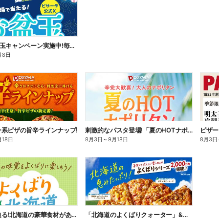
公式Xお盆玉キャンペーン実施中!毎日その場で2,500円分のネットクーポンがあたる!
月8日
ー系ピザの旨辛ラインナップ!
刺激的なパスタ登場!「夏のHOTナポリタン」
ピザー
月18日
8月3日
～
9月18日
8月3日
応募締切迫る!北海道の豪華食材があたるプレゼントキャンペーン
「北海道のよくばりクォーター」&ピザーラ夏の定番!エビマヨのよくばりクォーター