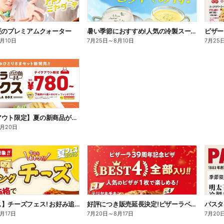
夏のプレミアムクォーター
暑い季節におすすめ!人気の冷製スープ飲みくらべセット!
ピザー
8月10日
7月25日
～
8月10日
7月25
【テイクアウト限定】夏の新商品が加わった、ピザーラボックス
8月20日
【夏フェス】チーズフェス! お好み追加トッピング「チーズ」が半額以下で注文できる!
好評につき販売延長決定!ピザーラベスト4クォーター
パスタ
月17日
7月20日
～
8月17日
7月20