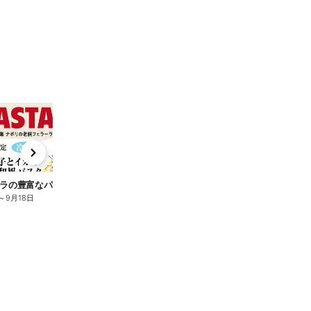
t
x
e
n
ラの豊富なパスタ
【配信店舗限定】クーポンプレゼント!
～
9月18日
8月3日
～
9月18日