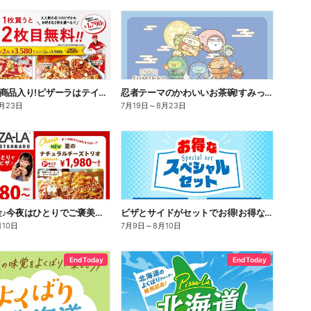
話題のCM商品入り!ピザーラはテイクアウトがお得!2枚目無料
忍者テーマのかわいいお茶碗!すみっコぐらしスペシャルパック
月23日
7月19日
～
8月23日
今日は華金♪今夜はひとりでご褒美ピザ!ピザーラトリオ
ピザとサイドがセットでお得!お得なスペシャルセット!
月10日
7月9日
～
8月10日
End Today
End Today