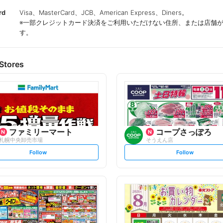
rd
Visa、MasterCard、JCB、American Express、Diners。
※一部クレジットカード決済をご利用いただけない住所、または店舗
す。
Stores
ファミリーマート
コープさっぽろ
札幌中央卸売市場
そうえん店
s
s
Follow
Follow
e
e
t
t
f
f
o
o
l
l
l
l
o
o
w
w