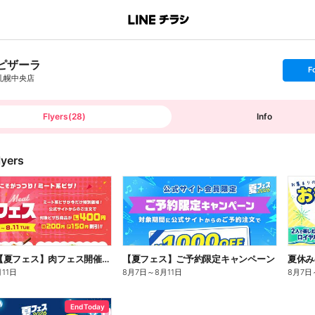
ピザーラ
s
F
e
札幌中央店
t
f
o
l
l
Flyers
(
28
)
Info
o
w
lyers
8/11まで!【夏フェス】肉フェス開催中!
【夏フェス】ご予約限定キャンペーン
月11日
8月7日
～
8月11日
8月7日
End Today