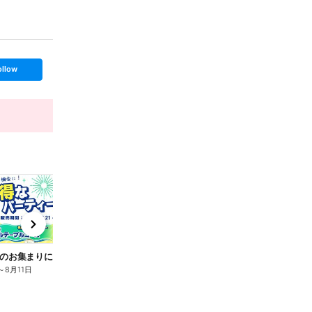
ollow
t
x
e
n
夏休みのお集まりに!お得なパーティーセット
パエリア&パスタセットが新発売!
～
8月11日
8月7日
～
8月11日