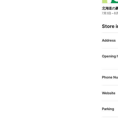
7月3日
～
8
Store i
Address
Opening 
Phone N
Website
Parking