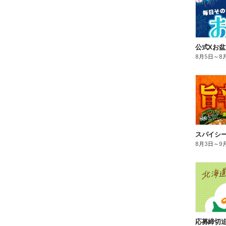
8月5日
～
8
スパイシ
8月3日
～
9