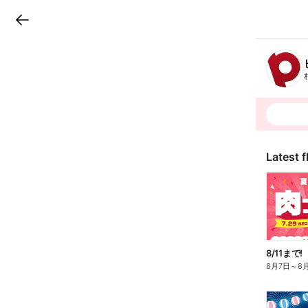
LINEチラシ
B
r
a
n
c
h
T
o
p
Latest f
8月7日
～
8