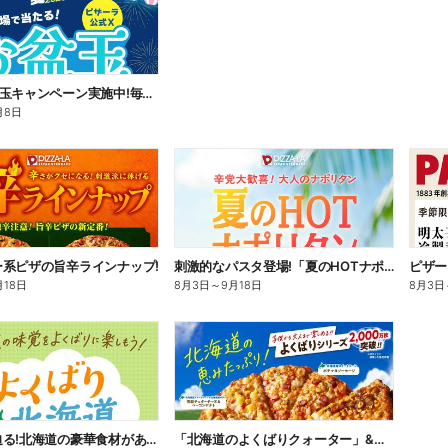
公式Xお盆玉キャンペーン実施中!毎日その場で2,500円分のネットクーポンがあたる!
月8日
ー系ピザの旨辛ラインナップ!
刺激的なパスタ登場!「夏のHOTナポリタン」
ピザー
月18日
8月3日
～
9月18日
8月3日
応募締切迫る!北海道の豪華食材があたるプレゼントキャンペーン
「北海道のよくばりクォーター」&ピザーラ夏の定番!エビマヨのよくばりクォーター