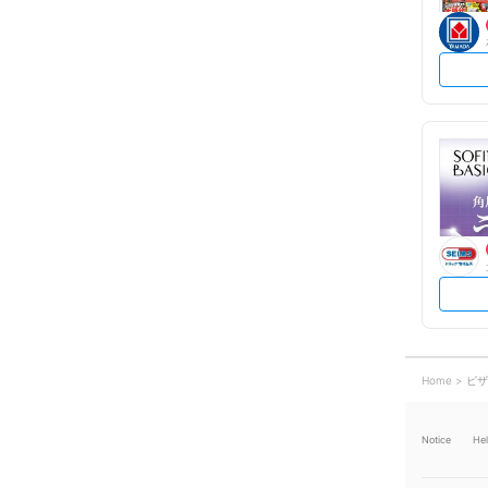
Home
ピザ
Notice
He