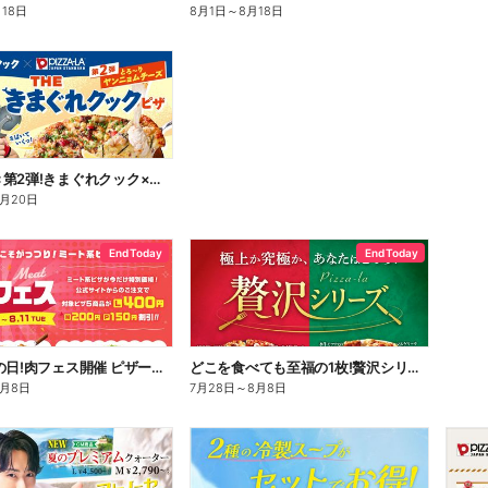
月18日
8月1日
～
8月18日
好評につき第2弾!きまぐれクック×ピザーラ コラボピザ新登場
8月20日
End Today
End Today
29日は肉の日!肉フェス開催 ピザーラ自慢の肉ピザが今だけお得!
どこを食べても至福の1枚!贅沢シリーズ
8月8日
7月28日
～
8月8日