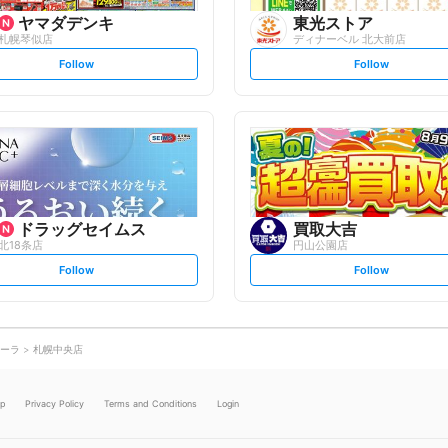
ヤマダデンキ
東光ストア
札幌琴似店
ディナーベル 北大前店
s
s
Follow
Follow
e
e
t
t
f
f
o
o
l
l
l
l
o
o
w
w
ドラッグセイムス
買取大吉
北18条店
円山公園店
s
s
Follow
Follow
e
e
t
t
f
f
o
o
l
l
l
l
o
o
ーラ
札幌中央店
w
w
lp
Privacy Policy
Terms and Conditions
Login