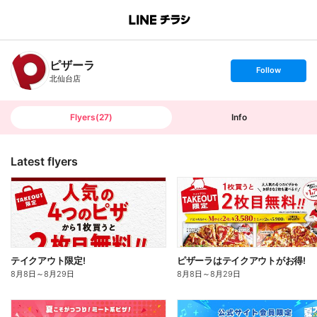
B
r
a
n
ピザーラ
c
s
Follow
h
e
北仙台店
T
t
o
f
p
o
l
l
Flyers
(
27
)
Info
o
w
Latest flyers
テイクアウト限定!
ピザーラはテイクアウトがお得!
8月8日
～
8月29日
8月8日
～
8月29日