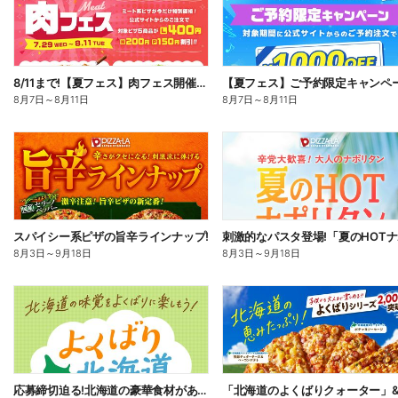
8/11まで!【夏フェス】肉フェス開催中!
【夏フェス】ご予約限定キャンペ
8月7日
～
8月11日
8月7日
～
8月11日
スパイシー系ピザの旨辛ラインナップ!
8月3日
～
9月18日
8月3日
～
9月18日
応募締切迫る!北海道の豪華食材があたるプレゼントキャンペーン