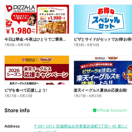
今日は華金♪今夜はひとりでご褒美ピザ!ピザーラトリオ
7月9日
～
8月10日
7月9日
～
8月10日
ピザを食べて応援しよう!
楽天イーグルス夏休み応援企画!
7月27日
～
8月23日
7月27日
～
8月23日
Store info
Official Account
Address
〒981-0912
宮城県仙台市青葉区堤町3丁目1-48 第2ジ