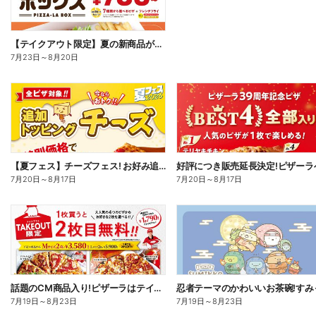
【テイクアウト限定】夏の新商品が加わった、ピザーラボックス
7月23日
～
8月20日
【夏フェス】チーズフェス! お好み追加トッピング「チーズ」が半額以下で注文できる!
7月20日
～
8月17日
7月20日
～
8月17日
話題のCM商品入り!ピザーラはテイクアウトがお得!2枚目無料
7月19日
～
8月23日
7月19日
～
8月23日