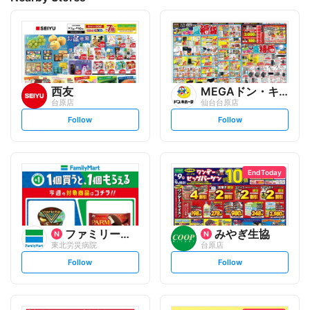
西友
MEGAドン・キホーテ
台原店
仙台台原店
s
s
Follow
Follow
e
e
t
t
f
f
o
o
l
l
l
l
o
o
End Today
w
w
ファミリーマート
みやぎ生協
東北労災病院
台原店
s
s
Follow
Follow
e
e
t
t
f
f
o
o
l
l
l
l