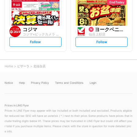
o
o
End Today
w
w
コジマ
ヨークベニマル
コジマ×ビックカメラ イオンモール仙台上...
仙台上杉店
s
s
Follow
Follow
e
e
t
t
f
f
o
o
l
l
l
l
o
o
Home
ピザーラ
北仙台店
w
w
Notice
Help
Privacy Policy
Terms and Conditions
Login
Prices in LINE Flyer
Prices in LINE Flyer may appear with tax included or both included and excluded. Products eligible
for reduced tax (8%) will have an asterisk (＊) next to their price. Some products have prices that in
clude trailing digits below ¥1. These prices may be truncated in LINE Flyer but could still affect you
r total if you purchase multiple items. Please check with the store in question for more detailed pric
e info.