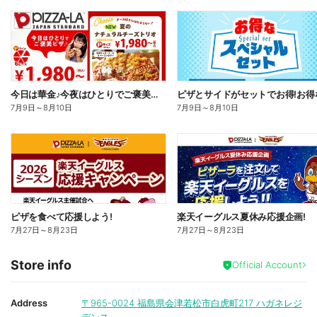
今日は華金♪今夜はひとりでご褒美ピザ!ピザーラトリオ
7月9日
～
8月10日
7月9日
～
8月10日
ピザを食べて応援しよう!
楽天イーグルス夏休み応援企画!
7月27日
～
8月23日
7月27日
～
8月23日
Store info
Official Account
Address
〒965-0024
福島県会津若松市白虎町217 ハガネレジ