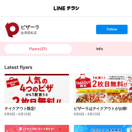
B
r
a
n
ピザーラ
c
s
Follow
h
e
会津若松店
T
t
o
f
p
o
l
l
Flyers
(
27
)
Info
o
w
Latest flyers
テイクアウト限定!
ピザーラはテイクアウトがお得!
8月8日
～
8月29日
8月8日
～
8月29日