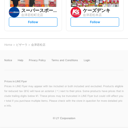
スーパースポーツゼビオ
ケーズデンキ
会津若松町北店
会津若松本店
s
s
Follow
Follow
e
e
t
t
f
f
o
o
l
l
l
l
o
o
Home
ピザーラ
会津若松店
w
w
Notice
Help
Privacy Policy
Terms and Conditions
Login
Prices in LINE Flyer
Prices in LINE Flyer may appear with tax included or both included and excluded. Products eligible
for reduced tax (8%) will have an asterisk (＊) next to their price. Some products have prices that in
clude trailing digits below ¥1. These prices may be truncated in LINE Flyer but could still affect you
r total if you purchase multiple items. Please check with the store in question for more detailed pric
e info.
©
LY Corporation