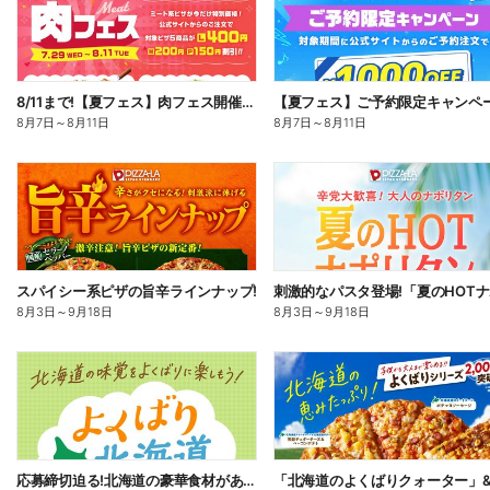
8/11まで!【夏フェス】肉フェス開催中!
【夏フェス】ご予約限定キャンペ
8月7日
～
8月11日
8月7日
～
8月11日
スパイシー系ピザの旨辛ラインナップ!
8月3日
～
9月18日
8月3日
～
9月18日
応募締切迫る!北海道の豪華食材があたるプレゼントキャンペーン