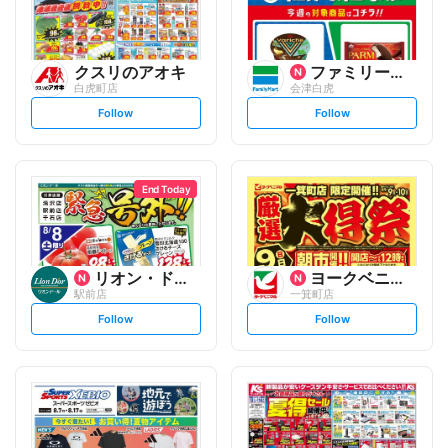
クスリのアオキ
ファミリーマート
白虎町店
会津白虎
s
s
Follow
Follow
e
e
t
t
f
f
o
o
l
l
l
l
o
o
End Today
w
w
リオン・ドール
ヨークベニマル
駅前店
一箕町店
s
s
Follow
Follow
e
e
t
t
f
f
o
o
l
l
l
l
o
o
w
w