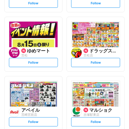
s
s
Follow
Follow
e
e
t
t
f
f
o
o
l
l
l
l
o
o
w
w
ゆめマート
ドラッグストアモリ
筥松
筥松店
s
s
Follow
Follow
e
e
t
t
f
f
o
o
l
l
l
l
o
o
w
w
アベイル
マルショク
筥崎宮前店
吉塚駅東店
s
s
Follow
Follow
e
e
t
t