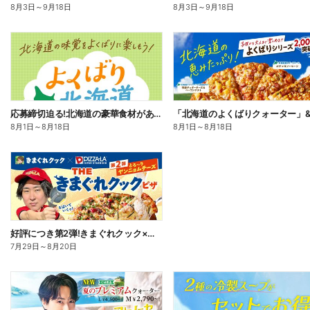
8月3日
～
9月18日
8月3日
～
9月18日
応募締切迫る!北海道の豪華食材があたるプレゼントキャンペーン
8月1日
～
8月18日
8月1日
～
8月18日
好評につき第2弾!きまぐれクック×ピザーラ コラボピザ新登場
7月29日
～
8月20日