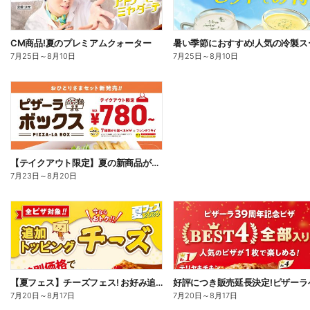
CM商品!夏のプレミアムクォーター
7月25日
～
8月10日
7月25日
～
8月10日
【テイクアウト限定】夏の新商品が加わった、ピザーラボックス
7月23日
～
8月20日
【夏フェス】チーズフェス! お好み追加トッピング「チーズ」が半額以下で注文できる!
7月20日
～
8月17日
7月20日
～
8月17日