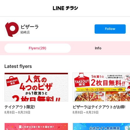
B
r
a
n
ピザーラ
c
s
Follow
h
e
箱崎店
T
t
o
f
p
o
l
l
Flyers
(
29
)
Info
o
w
Latest flyers
テイクアウト限定!
ピザーラはテイクアウトがお得!
8月8日
～
8月29日
8月8日
～
8月29日