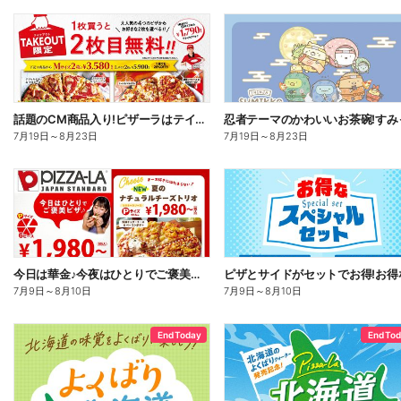
話題のCM商品入り!ピザーラはテイクアウトがお得!2枚目無料
7月19日
～
8月23日
7月19日
～
8月23日
今日は華金♪今夜はひとりでご褒美ピザ!ピザーラトリオ
7月9日
～
8月10日
7月9日
～
8月10日
End Today
End To