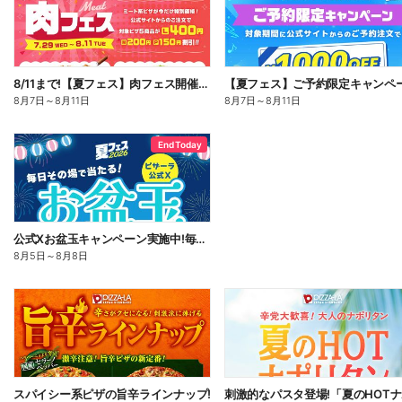
8/11まで!【夏フェス】肉フェス開催中!
【夏フェス】ご予約限定キャンペ
8月7日
～
8月11日
8月7日
～
8月11日
End Today
公式Xお盆玉キャンペーン実施中!毎日その場で2,500円分のネットクーポンがあたる!
8月5日
～
8月8日
スパイシー系ピザの旨辛ラインナップ!