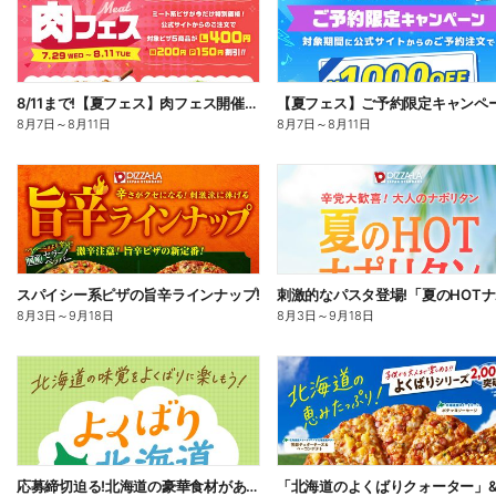
8/11まで!【夏フェス】肉フェス開催中!
【夏フェス】ご予約限定キャンペ
8月7日
～
8月11日
8月7日
～
8月11日
スパイシー系ピザの旨辛ラインナップ!
8月3日
～
9月18日
8月3日
～
9月18日
応募締切迫る!北海道の豪華食材があたるプレゼントキャンペーン