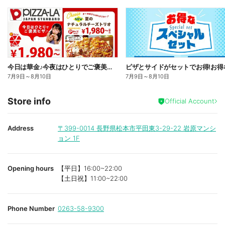
今日は華金♪今夜はひとりでご褒美ピザ!ピザーラトリオ
7月9日
～
8月10日
7月9日
～
8月10日
Store info
Official Account
Address
〒399-0014
長野県松本市平田東3-29-22 岩原マンシ
ョン 1F
Opening hours
【平日】16:00~22:00
【土日祝】11:00~22:00
Phone Number
0263-58-9300