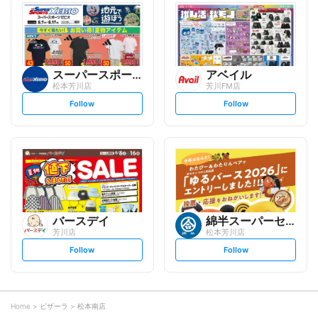
l
l
o
o
w
w
スーパースポーツゼビオ
アベイル
松本芳川店
芳川FM店
s
s
Follow
Follow
e
e
t
t
f
f
o
o
l
l
l
l
o
o
w
w
バースデイ
綿半スーパーセンター
芳川店
松本芳川店
s
s
Follow
Follow
e
e
t
t
f
f
o
o
l
l
l
l
o
o
Home
ピザーラ
松本南店
w
w