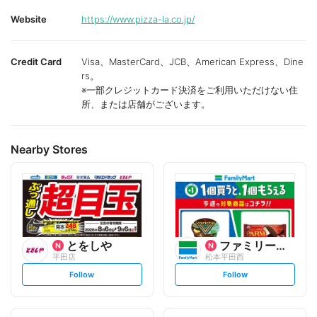
Website
https://www.pizza-la.co.jp/
Credit Card
Visa、MasterCard、JCB、American Express、Dine
rs。
※一部クレジットカード決済をご利用いただけない住
所、または店舗がございます。
Nearby Stores
とをしや
ファミリーマート
平田店
松本平田西
s
s
Follow
Follow
e
e
t
t
f
f
o
o
l
l