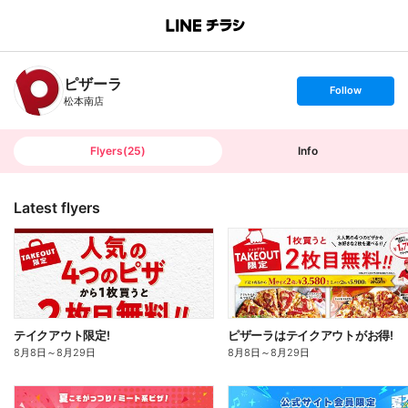
B
r
a
n
ピザーラ
c
s
Follow
h
e
松本南店
T
t
o
f
p
o
l
l
Flyers
(
25
)
Info
o
w
Latest flyers
テイクアウト限定!
ピザーラはテイクアウトがお得!
8月8日
～
8月29日
8月8日
～
8月29日