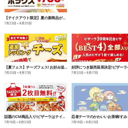
【テイクアウト限定】夏の新商品が加わった、ピザーラボックス
7月23日
～
8月20日
【夏フェス】チーズフェス! お好み追加トッピング「チーズ」が半額以下で注文できる!
7月20日
～
8月17日
7月20日
～
8月17日
話題のCM商品入り!ピザーラはテイクアウトがお得!2枚目無料
7月19日
～
8月23日
7月19日
～
8月23日