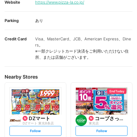
Website
https://www.pizza-la.co.jp/
Parking
あり
Credit Card
Visa、MasterCard、JCB、American Express、Dine
rs。
※一部クレジットカード決済をご利用いただけない住
所、または店舗がございます。
Nearby Stores
End Today
DZマート
コープさっぽろ
DZマート 東光8条店
東光店
s
s
Follow
Follow
e
e