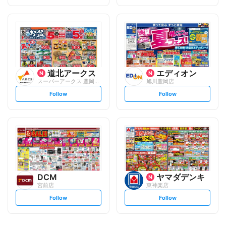
t
t
f
f
o
o
l
l
l
l
o
o
w
w
道北アークス
エディオン
スーパーアークス 豊岡3条
旭川豊岡店
s
s
Follow
Follow
e
e
t
t
f
f
o
o
l
l
l
l
o
o
w
w
DCM
ヤマダデンキ
宮前店
東神楽店
s
s
Follow
Follow
e
e
t
t
f
f
o
o
l
l