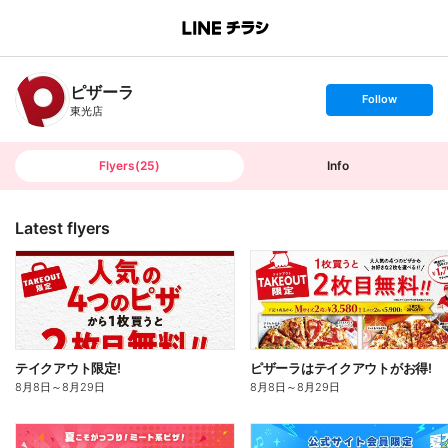
B
r
a
n
ピザーラ
c
s
Follow
h
e
東光店
T
t
o
f
p
o
l
l
Flyers
(
25
)
Info
o
w
Latest flyers
テイクアウト限定!
ピザーラはテイクアウトがお得!
8月8日
～
8月29日
8月8日
～
8月29日