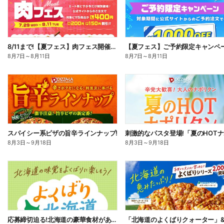
8/11まで!【夏フェス】肉フェス開催中!
【夏フェス】ご予約限定キャンペ
8月7日
～
8月11日
8月7日
～
8月11日
スパイシー系ピザの旨辛ラインナップ!
8月3日
～
9月18日
8月3日
～
9月18日
応募締切迫る!北海道の豪華食材があたるプレゼントキャンペーン