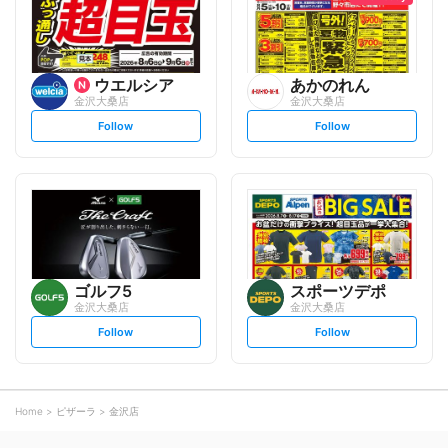
w
w
ウエルシア
あかのれん
金沢大桑店
金沢大桑店
s
s
Follow
Follow
e
e
t
t
f
f
o
o
l
l
l
l
o
o
w
w
ゴルフ5
スポーツデポ
金沢大桑店
金沢大桑店
s
s
Follow
Follow
e
e
t
t
f
f
o
o
l
l
l
l
o
o
Home
ピザーラ
金沢店
w
w