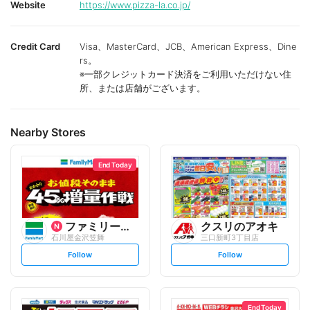
Website
https://www.pizza-la.co.jp/
Credit Card
Visa、MasterCard、JCB、American Express、Dine
rs。
※一部クレジットカード決済をご利用いただけない住
所、または店舗がございます。
Nearby Stores
End Today
ファミリーマート
クスリのアオキ
石川屋金沢笠舞
三口新町3丁目店
s
s
Follow
Follow
e
e
t
t
f
f
o
o
l
l
l
l
o
o
End Today