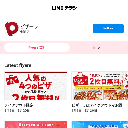
B
r
a
n
ピザーラ
c
s
Follow
h
e
金沢店
T
t
o
f
p
o
l
l
Flyers
(
25
)
Info
o
w
Latest flyers
テイクアウト限定!
ピザーラはテイクアウトがお得!
8月8日
～
8月29日
8月8日
～
8月29日