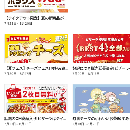
【テイクアウト限定】夏の新商品が加わった、ピザーラボックス
7月23日
～
8月20日
【夏フェス】チーズフェス! お好み追加トッピング「チーズ」が半額以下で注文できる!
7月20日
～
8月17日
7月20日
～
8月17日
話題のCM商品入り!ピザーラはテイクアウトがお得!2枚目無料
7月19日
～
8月23日
7月19日
～
8月23日