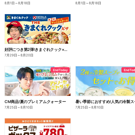
8月1日
～
8月18日
8月1日
～
8月18日
好評につき第2弾!きまぐれクック×ピザーラ コラボピザ新登場
7月29日
～
8月20日
End Today
End To
CM商品!夏のプレミアムクォーター
7月25日
～
8月10日
7月25日
～
8月10日