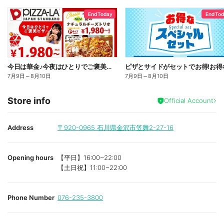
End Today
End To
今日は華金♪今夜はひとりでご褒美ピザ!ピザーラトリオ
7月9日
～
8月10日
7月9日
～
8月10日
Store info
Official Account
Address
〒920-0965
石川県金沢市笠舞2-27-16
Opening hours
【平日】16:00~22:00
【土日祝】11:00~22:00
Phone Number
076-235-3800