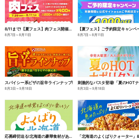
8/11まで!【夏フェス】肉フェス開催中!
【夏フェス】ご予約限定キャンペ
8月7日
～
8月11日
8月7日
～
8月11日
スパイシー系ピザの旨辛ラインナップ!
8月3日
～
9月18日
8月3日
～
9月18日
応募締切迫る!北海道の豪華食材があたるプレゼントキャンペーン