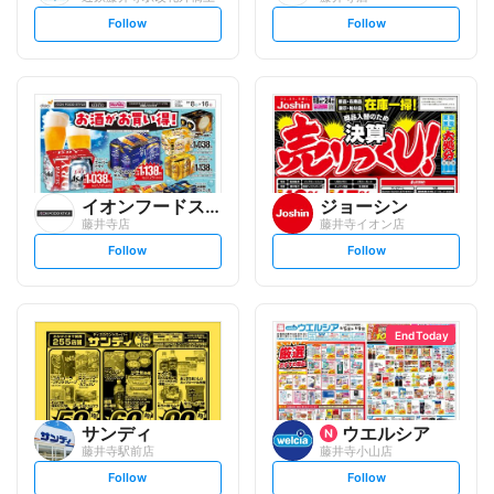
s
s
Follow
Follow
e
e
t
t
f
f
o
o
l
l
l
l
o
o
w
w
イオンフードスタイル
ジョーシン
藤井寺店
藤井寺イオン店
s
s
Follow
Follow
e
e
t
t
f
f
o
o
l
l
l
l
o
o
End Today
w
w
サンディ
ウエルシア
藤井寺駅前店
藤井寺小山店
s
s
Follow
Follow
e
e