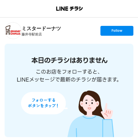
B
r
a
n
ミスタードーナツ
c
s
Follow
h
e
藤井寺駅前店
T
t
o
f
p
o
l
l
o
w