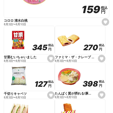
159
159
税込
税込
円
円
コロロ 清水白桃
s
8月3日
〜
8月10日
e
t
f
a
v
o
270
270
345
345
税込
税込
税込
税込
r
円
円
円
円
i
t
e
ファミマ・ザ・クレープ 生チョコ
甘栗むいちゃいました
s
s
8月3日
〜
8月10日
8月3日
〜
8月10日
e
e
t
t
f
f
a
a
v
v
o
o
398
398
127
127
税込
税込
税込
税込
r
r
円
円
円
円
i
i
t
t
e
e
たんぱく質が摂れる!豚しゃぶのパスタサラダ
千切りキャベツ
s
s
8月3日
〜
8月10日
8月3日
〜
8月10日
e
e
t
t
f
f
a
a
v
v