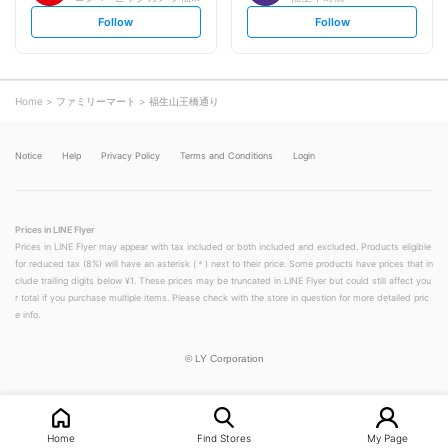
s
s
Follow
Follow
e
e
t
t
f
f
o
o
l
l
l
l
o
o
Home
ファミリーマート
福生山王橋通り
w
w
Notice
Help
Privacy Policy
Terms and Conditions
Login
Prices in LINE Flyer
Prices in LINE Flyer may appear with tax included or both included and excluded. Products eligible
for reduced tax (8%) will have an asterisk (＊) next to their price. Some products have prices that in
clude trailing digits below ¥1. These prices may be truncated in LINE Flyer but could still affect you
r total if you purchase multiple items. Please check with the store in question for more detailed pric
e info.
©
LY Corporation
Home
Find Stores
My Page