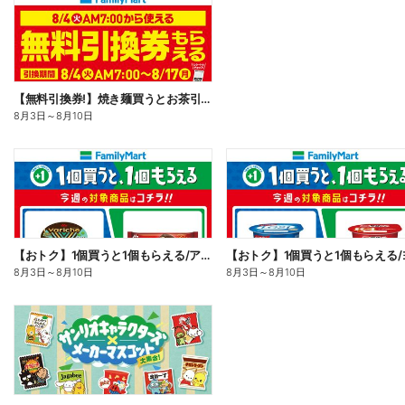
【無料引換券!】焼き麺買うとお茶引換券貰える!
8月3日
～
8月10日
【おトク】1個買うと1個もらえる/アイス
8月3日
～
8月10日
8月3日
～
8月10日