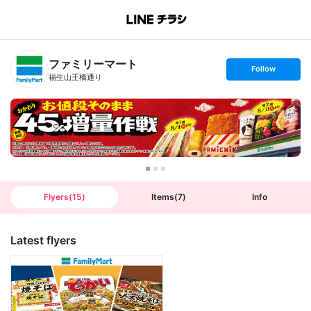
B
r
a
n
ファミリーマート
c
s
Follow
h
e
福生山王橋通り
T
t
o
f
p
o
l
l
o
w
Flyers
(
15
)
Items
(
7
)
Info
Latest flyers