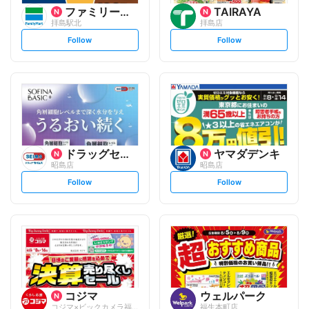
ファミリーマート
TAIRAYA
拝島駅北
拝島店
s
s
Follow
Follow
e
e
t
t
f
f
o
o
l
l
l
l
o
o
w
w
ドラッグセイムス
ヤマダデンキ
昭島店
昭島店
s
s
Follow
Follow
e
e
t
t
f
f
o
o
l
l
l
l
o
o
w
w
コジマ
ウェルパーク
コジマ×ビックカメラ福生店
福生本町店