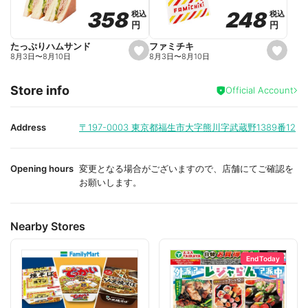
o
o
248
248
358
358
税込
税込
税込
税込
r
r
円
円
円
円
i
i
t
t
e
e
ファミチキ
たっぷりハムサンド
s
s
8月3日
〜
8月10日
8月3日
〜
8月10日
e
e
t
t
f
f
Store info
a
a
Official Account
v
v
o
o
r
r
i
i
Address
〒197-0003
東京都福生市大字熊川字武蔵野1389番12
t
t
e
e
Opening hours
変更となる場合がございますので、店舗にてご確認を
お願いします。
Nearby Stores
End Today