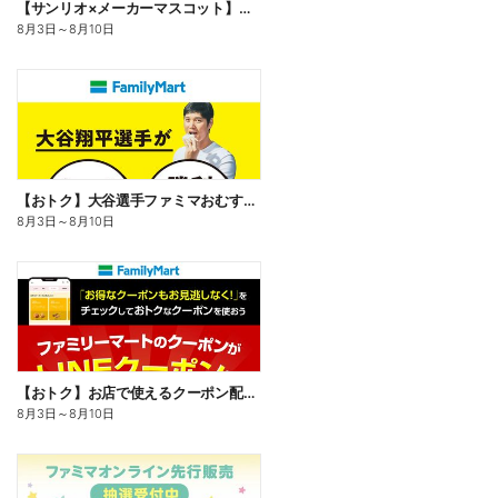
【サンリオ×メーカーマスコット】オリジナルグッズ貰える!
8月3日
～
8月10日
【おトク】大谷選手ファミマおむすび割
8月3日
～
8月10日
【おトク】お店で使えるクーポン配信中
8月3日
～
8月10日