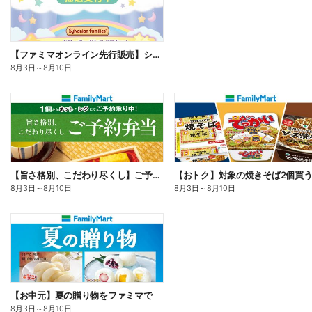
【ファミマオンライン先行販売】シルバニアファミリー
8月3日
～
8月10日
【旨さ格別、こだわり尽くし】ご予約弁当
8月3日
～
8月10日
8月3日
～
8月10日
【お中元】夏の贈り物をファミマで
8月3日
～
8月10日