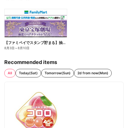
【ファミペイでスタンプ貯まる】抽選でペアチケットが当たる!
8月3日
～
8月10日
Recommended items
All
Today(Sat)
Tomorrow(Sun)
2d from now(Mon)