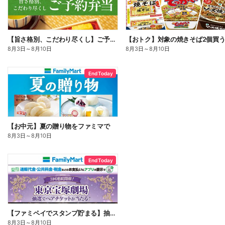
【旨さ格別、こだわり尽くし】ご予約弁当
8月3日
～
8月10日
8月3日
～
8月10日
End Today
【お中元】夏の贈り物をファミマで
8月3日
～
8月10日
End Today
【ファミペイでスタンプ貯まる】抽選でペアチケットが当たる!
8月3日
～
8月10日