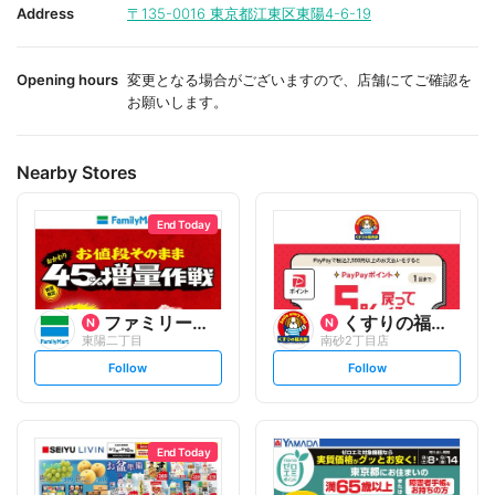
i
i
Address
〒135-0016
東京都江東区東陽4-6-19
t
t
e
e
Opening hours
変更となる場合がございますので、店舗にてご確認を
お願いします。
Nearby Stores
End Today
ファミリーマート
くすりの福太郎
東陽二丁目
南砂2丁目店
s
s
Follow
Follow
e
e
t
t
f
f
o
o
l
l
l
l
o
o
End Today
w
w