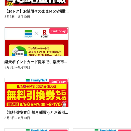
【おトク】お値段そのまま!45%増量作戦!
8月3日
～
8月10日
End Today
楽天ポイントカード提示で、楽天市場でのお買い物がおトクに!
8月3日
～
8月10日
End Today
【無料引換券!】焼き麺買うとお茶引換券貰える!
8月3日
～
8月10日