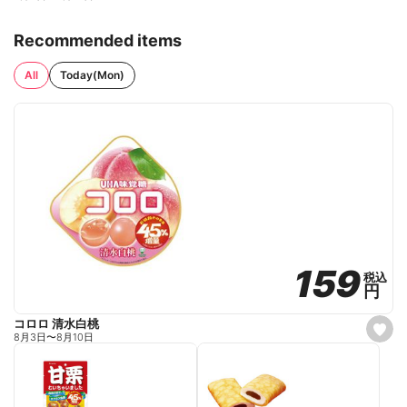
Recommended items
All
Today(Mon)
159
159
税込
税込
円
円
コロロ 清水白桃
s
8月3日
〜
8月10日
e
t
f
a
v
o