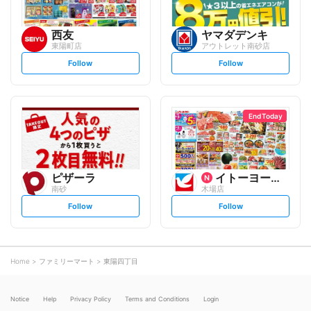
西友
ヤマダデンキ
東陽町店
アウトレット南砂店
s
s
Follow
Follow
e
e
t
t
f
f
o
o
l
l
l
l
o
o
End Today
w
w
ピザーラ
イトーヨーカ堂
南砂
木場店
s
s
Follow
Follow
e
e
t
t
f
f
o
o
l
l
l
l
o
o
Home
ファミリーマート
東陽四丁目
w
w
Notice
Help
Privacy Policy
Terms and Conditions
Login