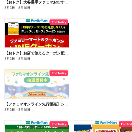
【おトク】大谷選手ファミマおむすび割
8月3日
～
8月10日
End Today
【おトク】お店で使えるクーポン配信中
8月3日
～
8月10日
End Today
【ファミマオンライン先行販売】シルバニアファミリー
8月3日
～
8月10日
End Today
End To