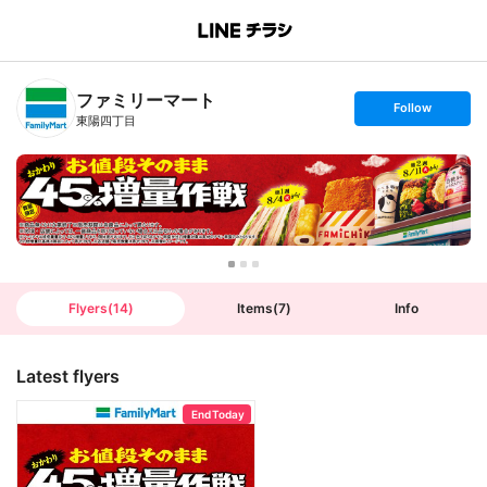
B
r
a
n
ファミリーマート
c
s
Follow
h
e
東陽四丁目
T
t
o
f
p
o
l
l
o
w
Flyers
(
14
)
Items
(
7
)
Info
Latest flyers
End Today