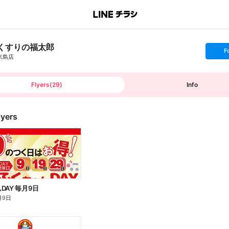
くすりの福太郎
s
F
e
京島店
t
f
o
l
l
Flyers
(
29
)
Info
o
w
lyers
DAY 毎月9日
月9日