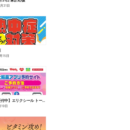
月31日 家計応援
8月31日
策
月15日
【ご予約受付中】エリクシール トータルVファーミングクリームca
月19日