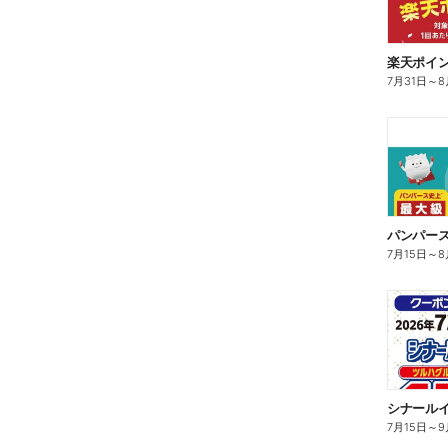
楽天ポイン
7月31日
～
8
7月15日
～
8
シナールイ
7月15日
～
9