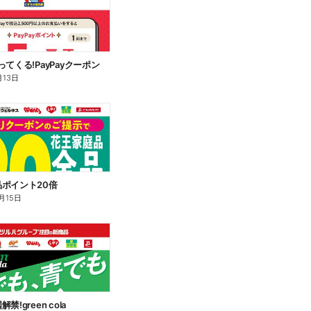
ってくる!PayPayクーポン
月13日
ポイント20倍
月15日
!green cola