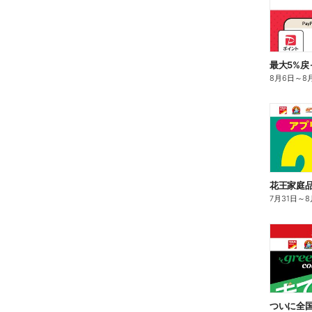
最大5%戻
8月6日
～
8
花王家庭品
7月31日
～
8
ついに全国解禁