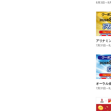
8月3日
～
8
アリナミン
7月31日
～
8
オーラル全
7月31日
～
8