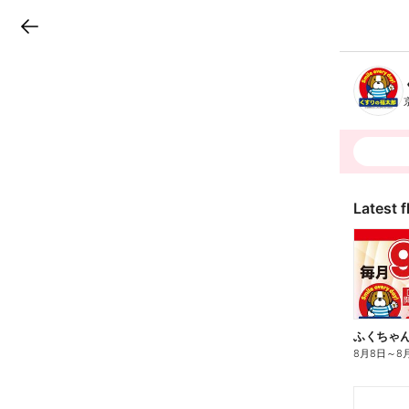
LINEチラシ
B
r
a
n
c
h
T
o
p
Latest f
ふくちゃん
8月8日
～
8