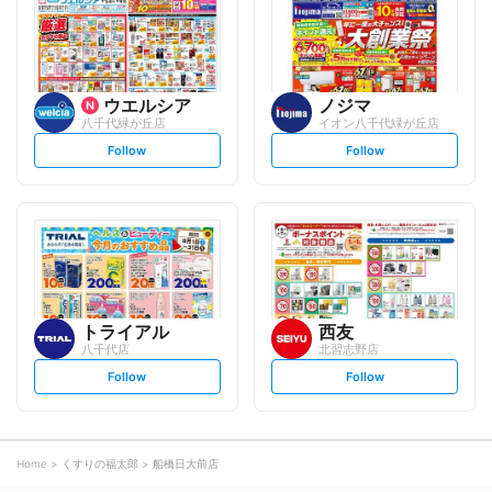
o
o
w
w
ウエルシア
ノジマ
八千代緑が丘店
イオン八千代緑が丘店
s
s
Follow
Follow
e
e
t
t
f
f
o
o
l
l
l
l
o
o
w
w
トライアル
西友
八千代店
北習志野店
s
s
Follow
Follow
e
e
t
t
f
f
o
o
l
l
l
l
o
o
Home
くすりの福太郎
船橋日大前店
w
w