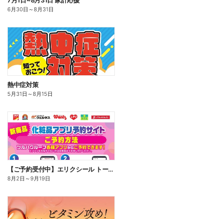
7月1日~8月31日 家計応援
6月30日
～
8月31日
熱中症対策
5月31日
～
8月15日
【ご予約受付中】エリクシール トータルVファーミングクリームca
8月2日
～
9月19日