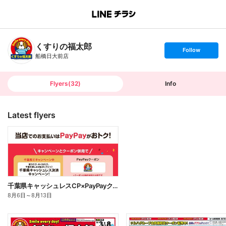
B
r
a
n
くすりの福太郎
c
s
Follow
h
e
船橋日大前店
T
t
o
f
p
o
l
l
Flyers
(
32
)
Info
o
w
Latest flyers
千葉県キャッシュレスCP×PayPayクーポン
8月6日
～
8月13日