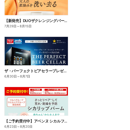
【新発売】DUOザクレンジングバームビタミン18
7月29日
～
8月15日
ザ・パーフェクトビアセラープレゼントキャンペーン
6月30日
～
8月7日
【ご予約受付中】アベンヌ シカルファットプラス リペアリップバーム
6月23日
～
8月20日