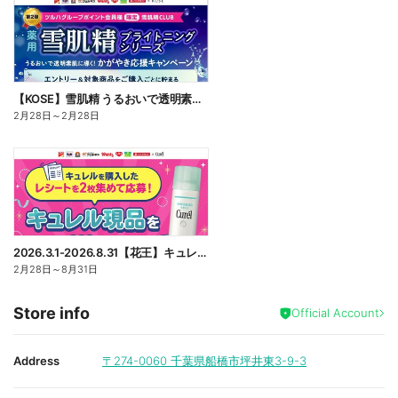
【KOSE】雪肌精 うるおいで透明素肌に導く!かがやき習慣応援キャンペーン
2月28日
～
2月28日
2026.3.1-2026.8.31【花王】キュレル現品プレゼントレシート応募キャンペーン
2月28日
～
8月31日
Store info
Official Account
Address
〒274-0060
千葉県船橋市坪井東3-9-3