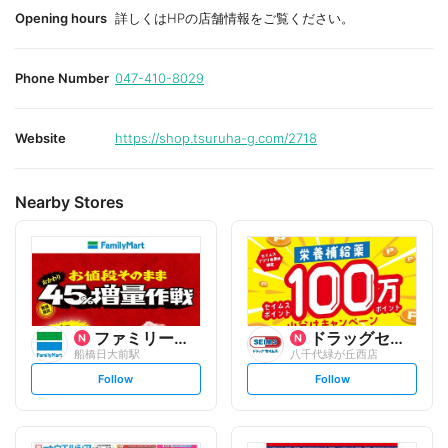
Opening hours
詳しくはHPの店舗情報をご覧ください。
Phone Number
047-410-8029
Website
https://shop.tsuruha-g.com/2718
Nearby Stores
ファミリーマート
ドラッグセイムス
船橋日大前駅
八千代緑が丘西店
s
s
Follow
Follow
e
e
t
t
f
f
o
o
l
l
l
l