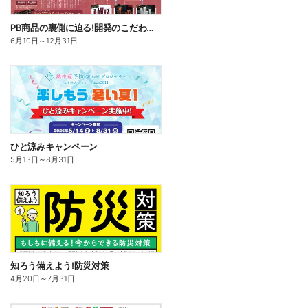
PB商品の裏側に迫る!開発のこだわりこの一品
6月10日
～
12月31日
ひと涼みキャンペーン
5月13日
～
8月31日
知ろう備えよう!防災対策
4月20日
～
7月31日