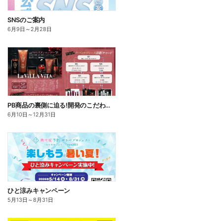
SNSのご案内
6月9日
～
2月28日
PB商品の裏側に迫る!開発のこだわりこの一品
6月10日
～
12月31日
ひと涼みキャンペーン
5月13日
～
8月31日