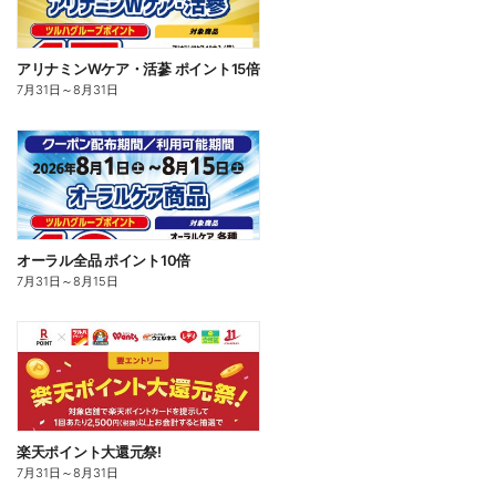
アリナミンWケア・活蔘 ポイント15倍
7月31日
～
8月31日
オーラル全品 ポイント10倍
7月31日
～
8月15日
楽天ポイント大還元祭!
7月31日
～
8月31日