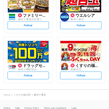
ファミリーマート
ウエルシア
麻布十番商店街通り
麻布十番店
s
s
Follow
Follow
e
e
t
t
f
f
o
o
l
l
l
l
o
o
w
w
ドラッグセイムス
くすりの福太郎
麻布十番駅前店
東麻布店
s
s
Follow
Follow
e
e
t
t
f
f
o
o
l
l
l
l
o
o
Home
くすりの福太郎
麻布十番店
w
w
Notice
Help
Privacy Policy
Terms and Conditions
Login