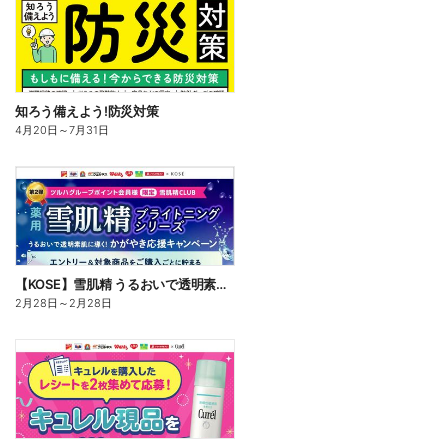
知ろう備えよう!防災対策
4月20日
～
7月31日
【KOSE】雪肌精 うるおいで透明素肌に導く!かがやき習慣応援キャンペーン
2月28日
～
2月28日