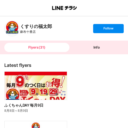
B
r
a
n
くすりの福太郎
c
s
Follow
h
e
麻布十番店
T
t
o
f
p
o
l
l
Flyers
(
31
)
Info
o
w
Latest flyers
ふくちゃんDAY 毎月9日
8月8日
～
8月9日