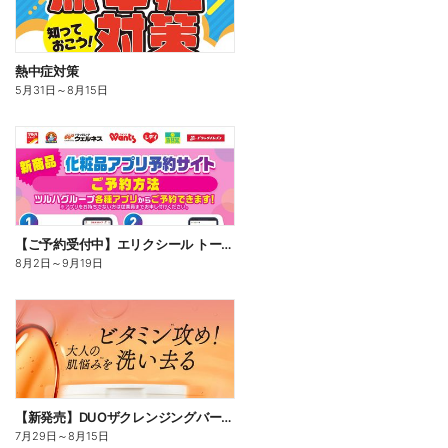
熱中症対策
5月31日
～
8月15日
【ご予約受付中】エリクシール トータルVファーミングクリームca
8月2日
～
9月19日
【新発売】DUOザクレンジングバームビタミン18
7月29日
～
8月15日