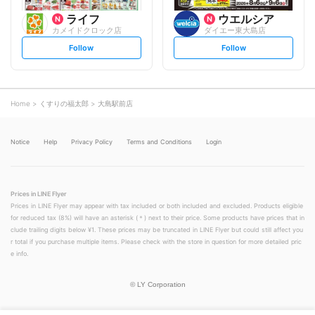
ライフ
ウエルシア
カメイドクロック店
ダイエー東大島店
s
s
Follow
Follow
e
e
t
t
f
f
o
o
l
l
l
l
o
o
Home
くすりの福太郎
大島駅前店
w
w
Notice
Help
Privacy Policy
Terms and Conditions
Login
Prices in LINE Flyer
Prices in LINE Flyer may appear with tax included or both included and excluded. Products eligible
for reduced tax (8%) will have an asterisk (＊) next to their price. Some products have prices that in
clude trailing digits below ¥1. These prices may be truncated in LINE Flyer but could still affect you
r total if you purchase multiple items. Please check with the store in question for more detailed pric
e info.
©
LY Corporation