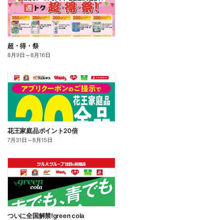
超・得・祭
8月9日
～
8月16日
花王家庭品ポイント20倍
7月31日
～
8月15日
ついに全国解禁!green cola