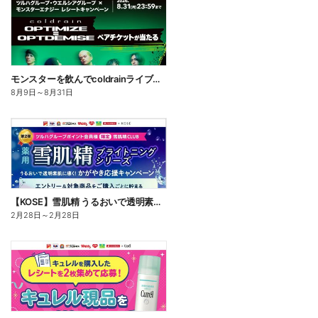
モンスターを飲んでcoldrainライブツアーに行こう
8月9日
～
8月31日
【KOSE】雪肌精 うるおいで透明素肌に導く!かがやき習慣応援キャンペーン
2月28日
～
2月28日