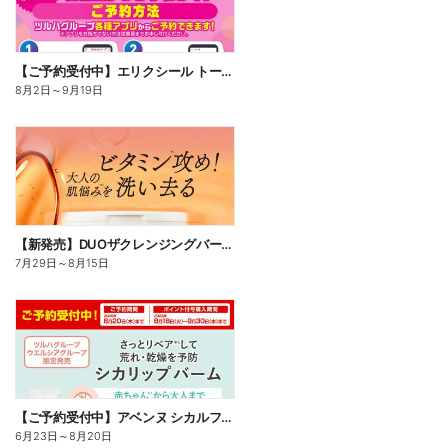
【ご予約受付中】エリクシール トータルVファーミングクリームca
8月2日
～
9月19日
【新発売】DUOザクレンジングバームビタミン18
7月29日
～
8月15日
【ご予約受付中】アベンヌ シカルファットプラス リペアリップバーム
6月23日
～
8月20日