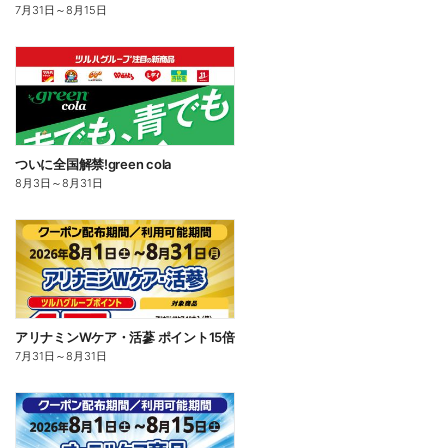
7月31日
～
8月15日
ついに全国解禁!green cola
8月3日
～
8月31日
アリナミンWケア・活蔘 ポイント15倍
7月31日
～
8月31日