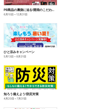
PB商品の裏側に迫る!開発のこだわりこの一品
6月10日
～
12月31日
ひと涼みキャンペーン
5月13日
～
8月31日
知ろう備えよう!防災対策
4月20日
～
7月31日