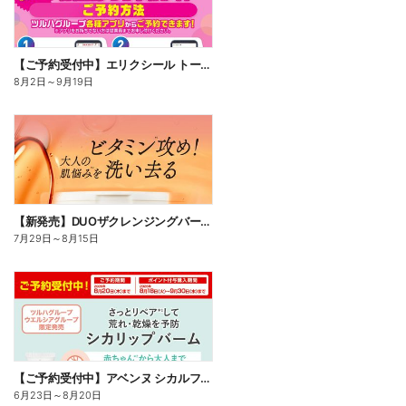
【ご予約受付中】エリクシール トータルVファーミングクリームca
8月2日
～
9月19日
【新発売】DUOザクレンジングバームビタミン18
7月29日
～
8月15日
【ご予約受付中】アベンヌ シカルファットプラス リペアリップバーム
6月23日
～
8月20日