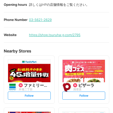
Opening hours
詳しくはHPの店舗情報をご覧ください。
Phone Number
03-5621-2629
Website
https://shop.tsuruha-g.com/2795
Nearby Stores
ファミリーマート
ピザーラ
木場二丁目
清澄店
s
s
Follow
Follow
e
e
t
t
f
f
o
o
l
l
l
l