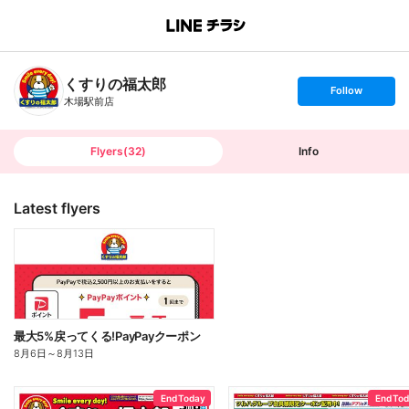
B
r
a
n
くすりの福太郎
c
s
Follow
h
e
木場駅前店
T
t
o
f
p
o
l
l
Flyers
(
32
)
Info
o
w
Latest flyers
最大5%戻ってくる!PayPayクーポン
8月6日
～
8月13日
End Today
End To