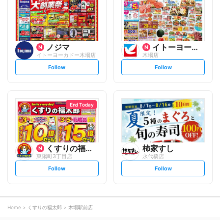
o
o
w
w
ノジマ
イトーヨーカ堂
イトーヨーカドー木場店
木場店
s
s
Follow
Follow
e
e
t
t
f
f
o
o
l
l
l
l
o
o
End Today
w
w
くすりの福太郎
柿家すし
東陽町3丁目店
永代橋店
s
s
Follow
Follow
e
e
t
t
f
f
o
o
l
l
l
l
o
o
Home
くすりの福太郎
木場駅前店
w
w