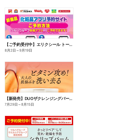
【ご予約受付中】エリクシール トータルVファーミングクリームca
8月2日
～
9月19日
【新発売】DUOザクレンジングバームビタミン18
7月29日
～
8月15日