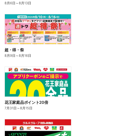
8月6日
～
8月13日
超・得・祭
8月9日
～
8月16日
花王家庭品ポイント20倍
7月31日
～
8月15日