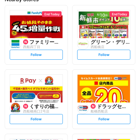
End Today
End Today
ファミリーマート
グリーン・デリ・新鮮館
西船四丁目
西船橋店
s
s
Follow
Follow
e
e
t
t
f
f
o
o
l
l
l
l
o
o
w
w
くすりの福太郎
ドラッグセイムス
西船橋南口2号店
船橋西船店
s
s
Follow
Follow
e
e
t
t
f
f
o
o
l
l
l
l