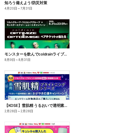
知ろう備えよう!防災対策
4月20日
～
7月31日
モンスターを飲んでcoldrainライブツアーに行こう
8月9日
～
8月31日
【KOSE】雪肌精 うるおいで透明素肌に導く!かがやき習慣応援キャンペーン
2月28日
～
2月28日