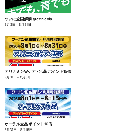
ついに全国解禁!green cola
8月3日
～
8月31日
アリナミンWケア・活蔘 ポイント15倍
7月31日
～
8月31日
オーラル全品 ポイント10倍
7月31日
～
8月15日