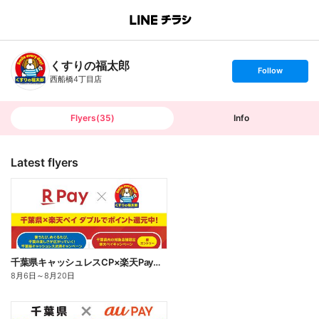
B
r
a
n
くすりの福太郎
c
s
Follow
h
e
西船橋4丁目店
T
t
o
f
p
o
l
l
Flyers
(
35
)
Info
o
w
Latest flyers
千葉県キャッシュレスCP×楽天Payクーポン
8月6日
～
8月20日