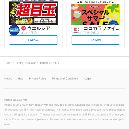
o
o
w
w
ウエルシア
ココカラファイン
船橋二子店
下総中山店
s
s
Follow
Follow
e
e
t
t
f
f
o
o
l
l
l
l
o
o
Home
くすりの福太郎
西船橋4丁目店
w
w
Notice
Help
Privacy Policy
Terms and Conditions
Login
Prices in LINE Flyer
Prices in LINE Flyer may appear with tax included or both included and excluded. Products eligible
for reduced tax (8%) will have an asterisk (＊) next to their price. Some products have prices that in
clude trailing digits below ¥1. These prices may be truncated in LINE Flyer but could still affect you
r total if you purchase multiple items. Please check with the store in question for more detailed pric
e info.