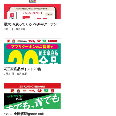
最大5%戻ってくる!PayPayクーポン
8月6日
～
8月13日
花王家庭品ポイント20倍
7月31日
～
8月15日
ついに全国解禁!green cola