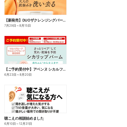
【新発売】DUOザクレンジングバームビタミン18
7月29日
～
8月15日
【ご予約受付中】アベンヌ シカルファットプラス リペアリップバーム
6月23日
～
8月20日
聴こえの相談始めました
6月10日
～
12月31日