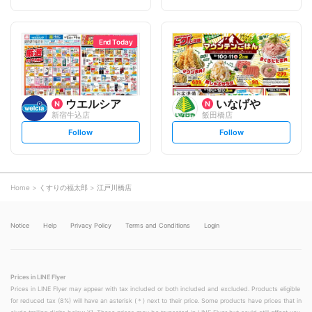
t
t
f
f
o
o
l
l
l
l
o
o
End Today
w
w
ウエルシア
いなげや
新宿牛込店
飯田橋店
s
s
Follow
Follow
e
e
t
t
f
f
o
o
l
l
l
l
o
o
Home
くすりの福太郎
江戸川橋店
w
w
Notice
Help
Privacy Policy
Terms and Conditions
Login
Prices in LINE Flyer
Prices in LINE Flyer may appear with tax included or both included and excluded. Products eligible
for reduced tax (8%) will have an asterisk (＊) next to their price. Some products have prices that in