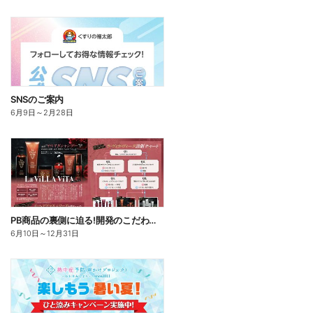
SNSのご案内
6月9日
～
2月28日
PB商品の裏側に迫る!開発のこだわりこの一品
6月10日
～
12月31日