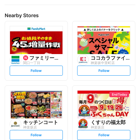
Nearby Stores
ファミリーマート
ココカラファイン
関口一丁目
神楽坂中里町店
s
s
Follow
Follow
e
e
t
t
f
f
o
o
l
l
l
l
o
o
End Today
w
w
キッチンコート
くすりの福太郎
神楽坂店
神楽坂店
s
s
Follow
Follow
e
e