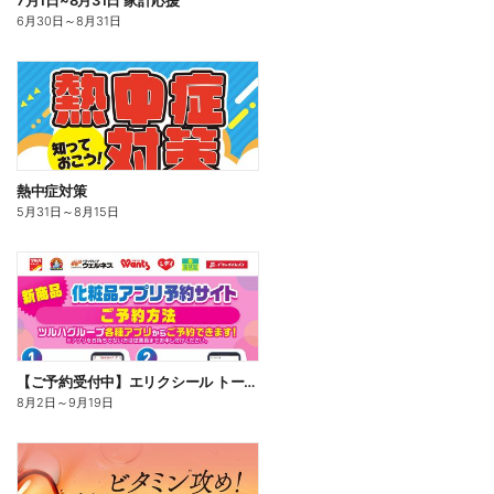
7月1日~8月31日 家計応援
6月30日
～
8月31日
熱中症対策
5月31日
～
8月15日
【ご予約受付中】エリクシール トータルVファーミングクリームca
8月2日
～
9月19日