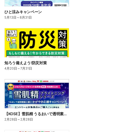
ひと涼みキャンペーン
5月13日
～
8月31日
知ろう備えよう!防災対策
4月20日
～
7月31日
【KOSE】雪肌精 うるおいで透明素肌に導く!かがやき習慣応援キャンペーン
2月28日
～
2月28日