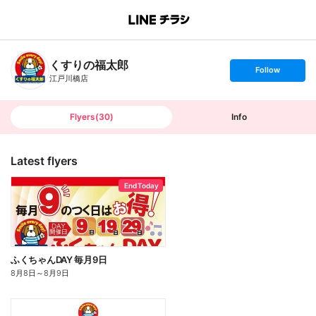
B
r
a
n
くすりの福太郎
c
s
Follow
h
e
江戸川橋店
T
t
o
f
p
o
l
l
Flyers
(
30
)
Info
o
w
Latest flyers
End Today
ふくちゃんDAY 毎月9日
8月8日
～
8月9日