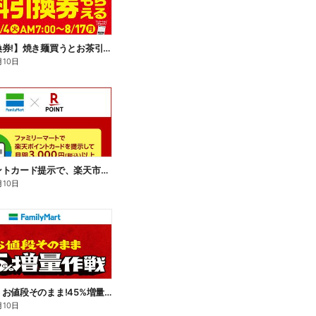
【無料引換券!】焼き麺買うとお茶引換券貰える!
月10日
楽天ポイントカード提示で、楽天市場でのお買い物がおトクに!
月10日
【おトク】お値段そのまま!45%増量作戦!
月10日