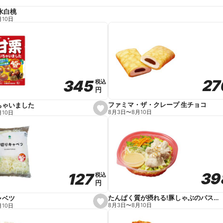
水白桃
月10日
27
27
345
345
税込
税込
円
円
ファミマ・ザ・クレープ 生チョコ
ちゃいました
s
8月3日
〜
8月10日
月10日
e
t
f
a
v
o
r
i
t
39
39
127
127
e
税込
税込
円
円
たんぱく質が摂れる!豚しゃぶのパスタサラダ
ャベツ
s
8月3日
〜
8月10日
月10日
e
t
f