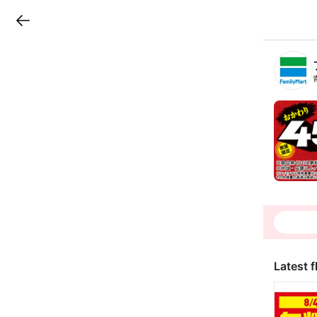
LINEチラシ
B
r
a
n
c
h
T
o
p
Latest f