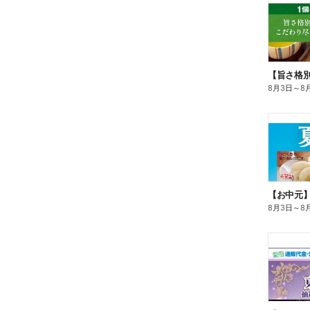
8月3日
～
8
【お中元
8月3日
～
8