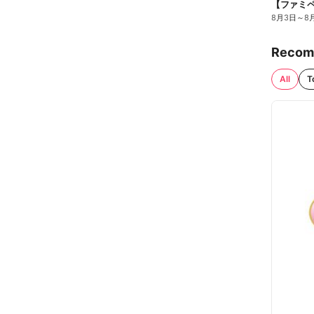
8月3日
～
8
Recom
All
T