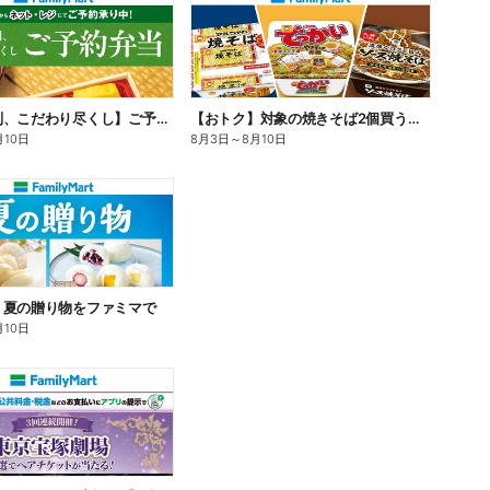
【旨さ格別、こだわり尽くし】ご予約弁当
【おトク】対象の焼きそば2個買うと100円引き!
月10日
8月3日
～
8月10日
】夏の贈り物をファミマで
月10日