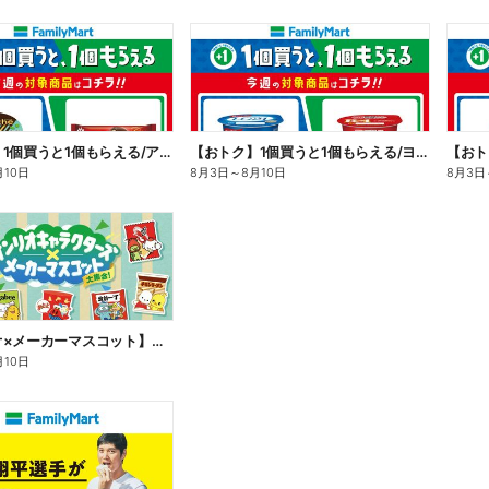
【おトク】1個買うと1個もらえる/アイス
【おトク】1個買うと1個もらえる/ヨーグルト
【おト
月10日
8月3日
～
8月10日
8月3日
【サンリオ×メーカーマスコット】オリジナルグッズ貰える!
月10日