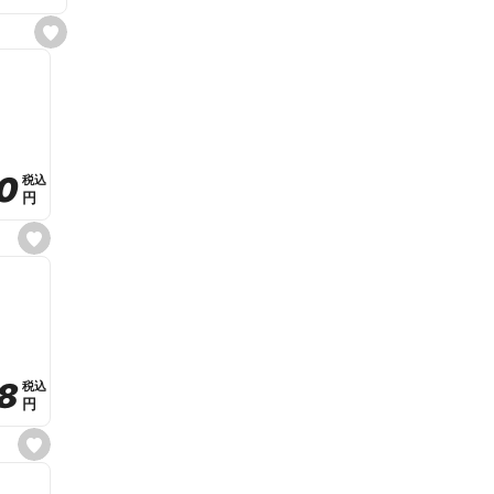
s
e
t
f
a
v
o
r
i
t
0
0
税込
税込
e
円
円
s
e
t
f
a
v
o
r
i
t
8
8
e
税込
税込
円
円
s
e
t
f