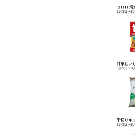
コロロ 清
8月3日
〜
8
甘栗むい
8月3日
〜
8
千切りキ
8月3日
〜
8