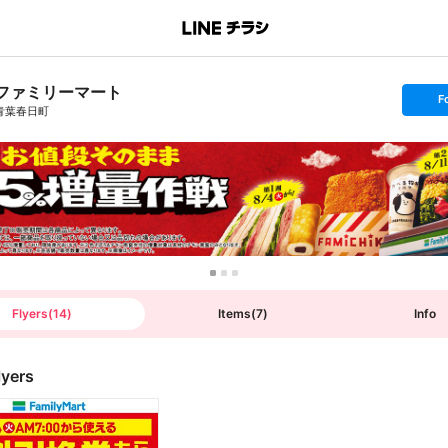
ファミリーマート
s
F
e
青葉春日町
t
f
o
l
l
o
w
Flyers
(
14
)
Items
(
7
)
Info
lyers