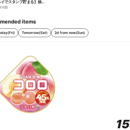
【ファミペイでスタンプ貯まる】抽選でペアチケットが当たる!
月10日
mended items
oday(Fri)
Tomorrow(Sat)
2d from now(Sun)
1
1