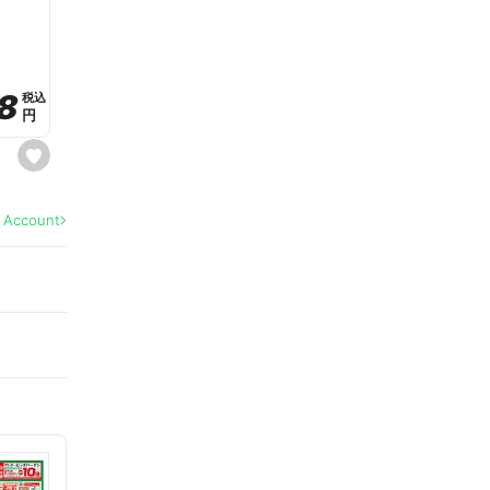
a
v
o
r
i
t
8
8
e
税込
税込
円
円
s
e
t
f
a
l Account
v
o
r
i
t
e