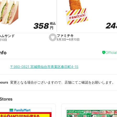
a
v
o
r
i
t
24
24
358
358
e
税込
税込
円
円
ファミチキ
ハムサンド
s
8月3日
〜
8月10日
月10日
e
t
f
nfo
a
Officia
v
o
r
i
〒980-0821
宮城県仙台市青葉区春日町4-15
t
e
hours
変更となる場合がございますので、店舗にてご確認をお願いします。
Stores