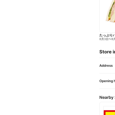
たっぷり
8月3日
〜
8
Store i
Address
Opening 
Nearby 