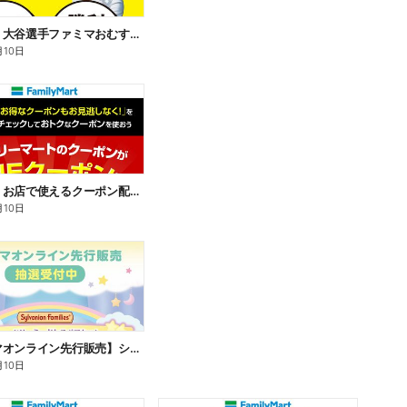
【おトク】大谷選手ファミマおむすび割
月10日
【おトク】お店で使えるクーポン配信中
月10日
【ファミマオンライン先行販売】シルバニアファミリー
月10日