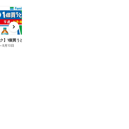
t
x
e
n
ク】1個買うと1個もらえる/麦茶
～
8月10日