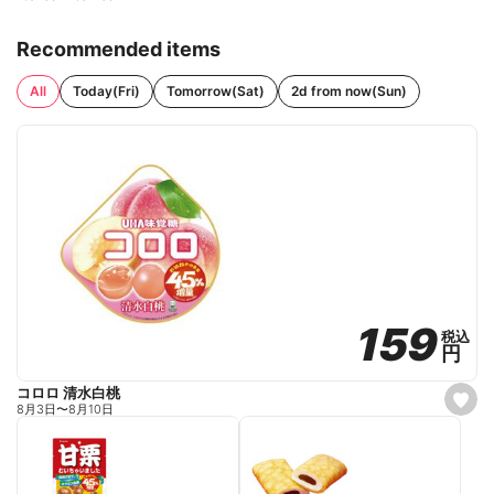
Recommended items
All
Today(Fri)
Tomorrow(Sat)
2d from now(Sun)
159
159
税込
税込
円
円
コロロ 清水白桃
s
8月3日
〜
8月10日
e
t
f
a
v
o