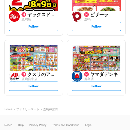
ヤックスドラッグ
ピザーラ
鹿嶋店
鹿嶋
s
s
Follow
Follow
e
e
t
t
f
f
o
o
l
l
l
l
o
o
w
w
クスリのアオキ
ヤマダデンキ
鹿嶋宮中店
鹿島店
s
s
Follow
Follow
e
e
t
t
f
f
o
o
l
l
l
l
o
o
Home
ファミリーマート
鹿島神宮前
w
w
Notice
Help
Privacy Policy
Terms and Conditions
Login