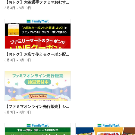
【おトク】大谷選手ファミマおむすび割
8月3日
～
8月10日
【おトク】お店で使えるクーポン配信中
8月3日
～
8月10日
【ファミマオンライン先行販売】シルバニアファミリー
8月3日
～
8月10日