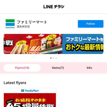
B
r
a
n
ファミリーマート
c
s
Follow
h
e
鹿島神宮前
T
t
o
f
p
o
l
l
o
w
Flyers
(
14
)
Items
(
7
)
Info
Latest flyers