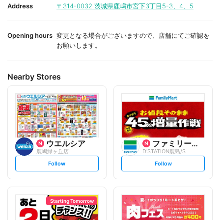
i
i
Address
〒314-0032
茨城県鹿嶋市宮下3丁目5-3、4、5
t
t
e
e
Opening hours
変更となる場合がございますので、店舗にてご確認を
お願いします。
Nearby Stores
ウエルシア
ファミリーマート
鹿嶋緑ヶ丘店
D'STATION鹿島/S
s
s
Follow
Follow
e
e
t
t
f
f
o
o
l
l
l
l
o
o
Starting Tomorrow
w
w