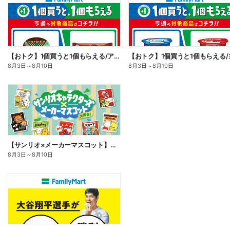
【おトク】1個買うと1個もらえる/アイス
8月3日
～
8月10日
8月3日
～
8月10日
【サンリオ×メーカーマスコット】オリジナルグッズ貰える!
8月3日
～
8月10日