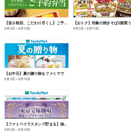
【旨さ格別、こだわり尽くし】ご予約弁当
8月3日
～
8月10日
8月3日
～
8月10日
【お中元】夏の贈り物をファミマで
8月3日
～
8月10日
【ファミペイでスタンプ貯まる】抽選でペアチケットが当たる!
8月3日
～
8月10日