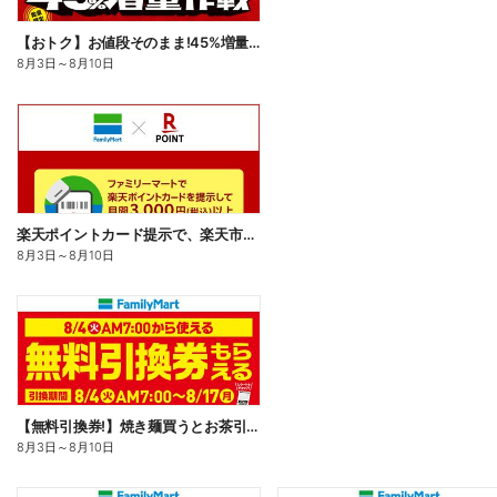
【おトク】お値段そのまま!45%増量作戦!
8月3日
～
8月10日
楽天ポイントカード提示で、楽天市場でのお買い物がおトクに!
8月3日
～
8月10日
【無料引換券!】焼き麺買うとお茶引換券貰える!
8月3日
～
8月10日