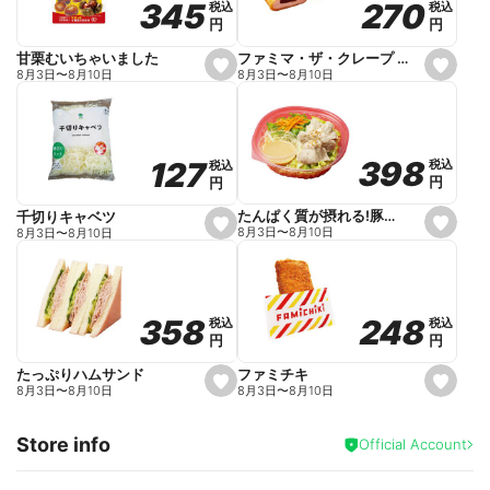
270
270
345
345
税込
税込
税込
税込
r
円
円
円
円
i
t
e
ファミマ・ザ・クレープ 生チョコ
甘栗むいちゃいました
s
s
8月3日
〜
8月10日
8月3日
〜
8月10日
e
e
t
t
f
f
a
a
v
v
o
o
398
398
127
127
税込
税込
税込
税込
r
r
円
円
円
円
i
i
t
t
e
e
たんぱく質が摂れる!豚しゃぶのパスタサラダ
千切りキャベツ
s
s
8月3日
〜
8月10日
8月3日
〜
8月10日
e
e
t
t
f
f
a
a
v
v
o
o
248
248
358
358
税込
税込
税込
税込
r
r
円
円
円
円
i
i
t
t
e
e
ファミチキ
たっぷりハムサンド
s
s
8月3日
〜
8月10日
8月3日
〜
8月10日
e
e
t
t
f
f
Store info
a
a
Official Account
v
v
o
o
r
r