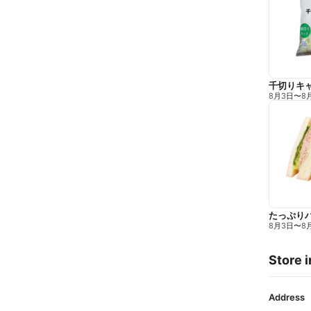
千切りキ
8月3日
〜
8
たっぷり
8月3日
〜
8
Store i
Address