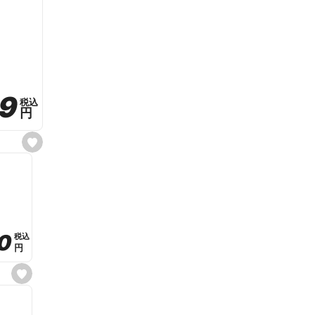
59
59
税込
税込
円
円
s
e
t
f
a
v
o
r
i
t
0
0
税込
税込
e
円
円
s
e
t
f
a