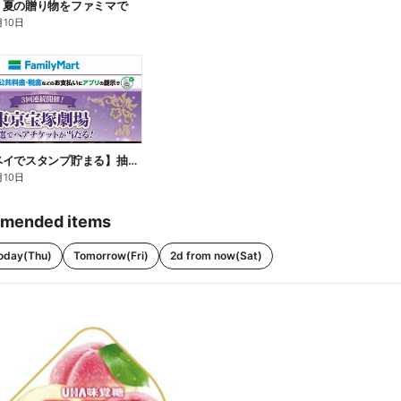
】夏の贈り物をファミマで
月10日
【ファミペイでスタンプ貯まる】抽選でペアチケットが当たる!
月10日
mended items
oday(Thu)
Tomorrow(Fri)
2d from now(Sat)