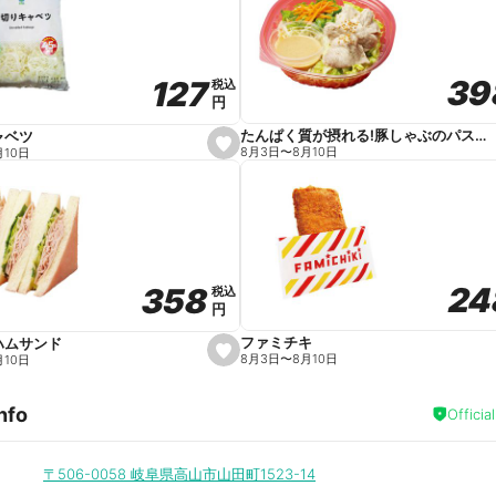
v
o
r
i
t
39
39
127
127
e
税込
税込
円
円
たんぱく質が摂れる!豚しゃぶのパスタサラダ
ャベツ
s
8月3日
〜
8月10日
月10日
e
t
f
a
v
o
r
i
t
24
24
358
358
e
税込
税込
円
円
ファミチキ
ハムサンド
s
8月3日
〜
8月10日
月10日
e
t
f
nfo
a
Officia
v
o
r
i
〒506-0058
岐阜県高山市山田町1523-14
t