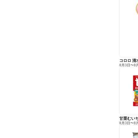
コロロ 清
8月3日
〜
8
甘栗むい
8月3日
〜
8