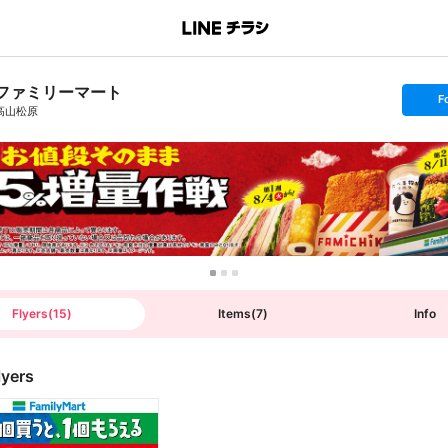
ファミリーマート
s
F
e
高山松原
t
f
o
l
l
o
w
Flyers
(
15
)
Items
(
7
)
Info
lyers