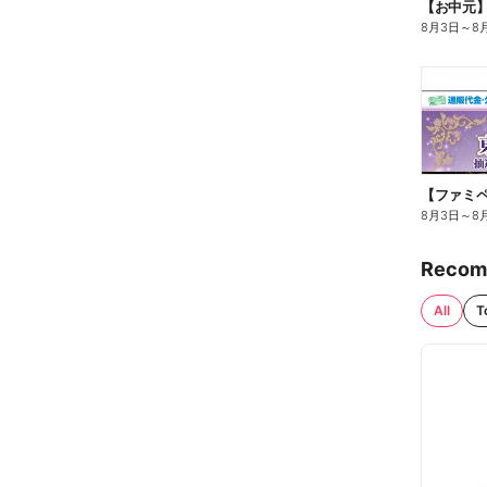
【お中元
8月3日
～
8
8月3日
～
8
Recom
All
T