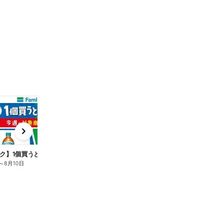
t
x
e
n
ク】1個買うと1個もらえる/麦茶
～
8月10日