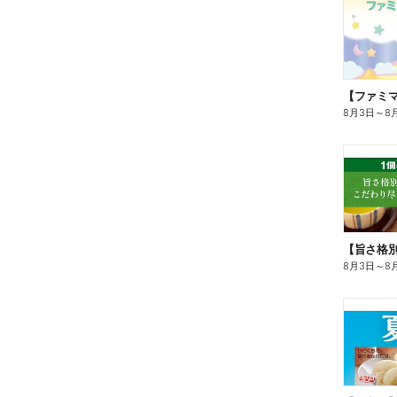
8月3日
～
8
8月3日
～
8