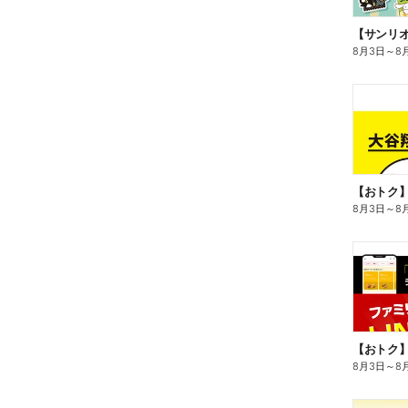
8月3日
～
8
8月3日
～
8
8月3日
～
8