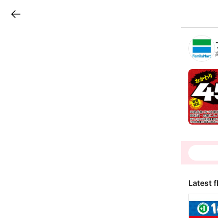
LINEチラシ
B
r
a
n
c
h
T
o
p
Latest f