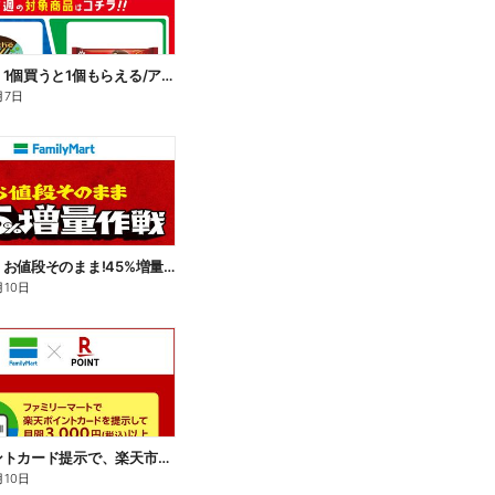
【おトク】1個買うと1個もらえる/アイス
月7日
【おトク】お値段そのまま!45%増量作戦!
月10日
楽天ポイントカード提示で、楽天市場でのお買い物がおトクに!
月10日