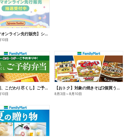
【ファミマオンライン先行販売】シルバニアファミリー
月10日
【旨さ格別、こだわり尽くし】ご予約弁当
【おトク】対象の焼きそば2個買うと100円引き!
月10日
8月3日
～
8月10日