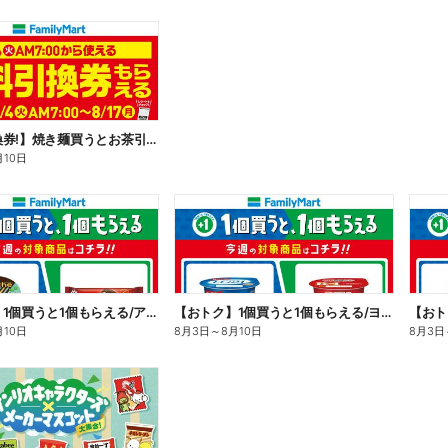
【無料引換券!】焼き麺買うとお茶引換券貰える!
月10日
【おトク】1個買うと1個もらえる/アイス
【おトク】1個買うと1個もらえる/ヨーグルト
【おト
月10日
8月3日
～
8月10日
8月3日