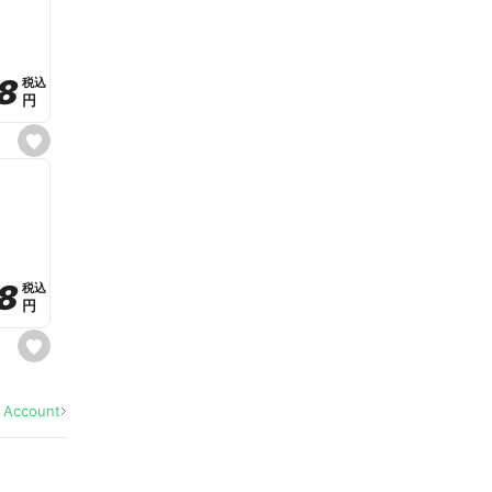
v
o
r
i
t
8
8
e
税込
税込
円
円
s
e
t
f
a
v
o
r
i
t
8
8
e
税込
税込
円
円
s
e
t
f
a
l Account
v
o
r
i
t