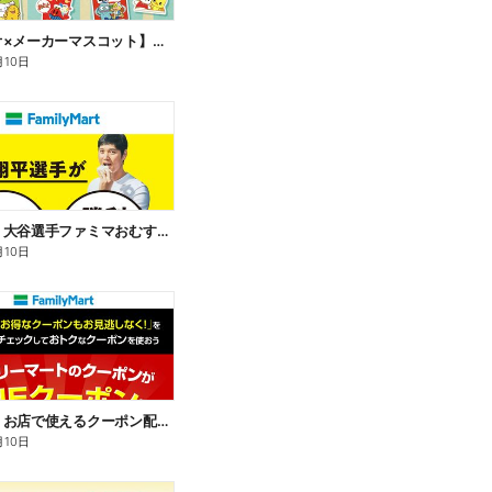
【サンリオ×メーカーマスコット】オリジナルグッズ貰える!
月10日
【おトク】大谷選手ファミマおむすび割
月10日
【おトク】お店で使えるクーポン配信中
月10日