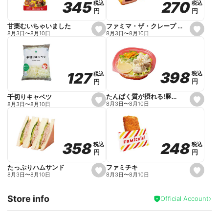
270
270
345
345
税込
税込
税込
税込
r
円
円
円
円
i
t
e
ファミマ・ザ・クレープ 生チョコ
甘栗むいちゃいました
s
s
8月3日
〜
8月10日
8月3日
〜
8月10日
e
e
t
t
f
f
a
a
v
v
o
o
398
398
127
127
税込
税込
税込
税込
r
r
円
円
円
円
i
i
t
t
e
e
たんぱく質が摂れる!豚しゃぶのパスタサラダ
千切りキャベツ
s
s
8月3日
〜
8月10日
8月3日
〜
8月10日
e
e
t
t
f
f
a
a
v
v
o
o
248
248
358
358
税込
税込
税込
税込
r
r
円
円
円
円
i
i
t
t
e
e
ファミチキ
たっぷりハムサンド
s
s
8月3日
〜
8月10日
8月3日
〜
8月10日
e
e
t
t
f
f
Store info
a
a
Official Account
v
v
o
o
r
r