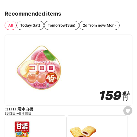
Recommended items
All
Today(Sat)
Tomorrow(Sun)
2d from now(Mon)
159
159
税込
税込
円
円
コロロ 清水白桃
s
8月3日
〜
8月10日
e
t
f
a
v
o