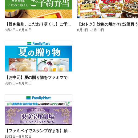
【旨さ格別、こだわり尽くし】ご予約弁当
8月3日
～
8月10日
8月3日
～
8月10日
【お中元】夏の贈り物をファミマで
8月3日
～
8月10日
【ファミペイでスタンプ貯まる】抽選でペアチケットが当たる!
8月3日
～
8月10日