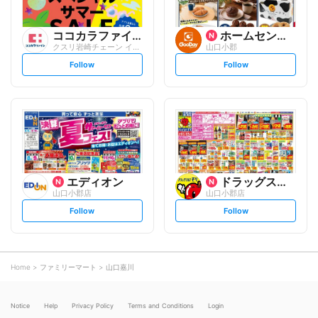
ココカラファイン
ホームセンター グッデイ
クスリ岩崎チェーン イオンタウン小郡店
山口小郡
s
s
Follow
Follow
e
e
t
t
f
f
o
o
l
l
l
l
o
o
w
w
エディオン
ドラッグストアモリ
山口小郡店
山口小郡店
s
s
Follow
Follow
e
e
t
t
f
f
o
o
l
l
l
l
o
o
Home
ファミリーマート
山口嘉川
w
w
Notice
Help
Privacy Policy
Terms and Conditions
Login