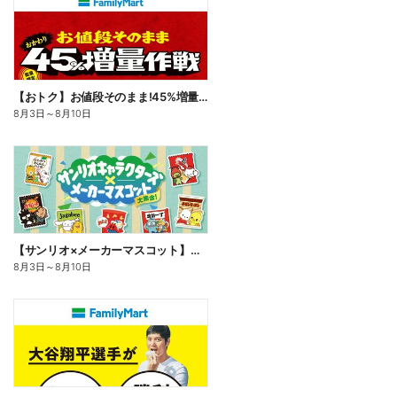
【おトク】お値段そのまま!45%増量作戦!
8月3日
～
8月10日
【サンリオ×メーカーマスコット】オリジナルグッズ貰える!
8月3日
～
8月10日