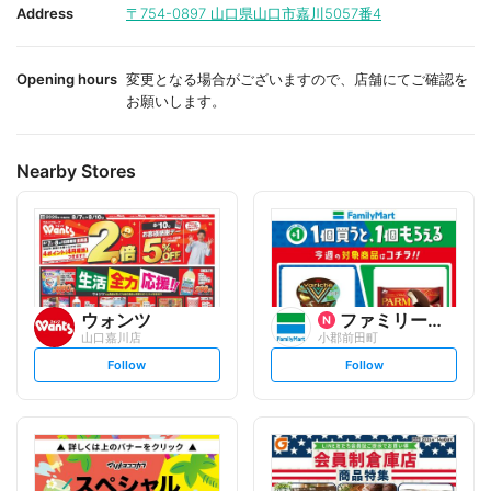
i
i
Address
〒754-0897
山口県山口市嘉川5057番4
t
t
e
e
Opening hours
変更となる場合がございますので、店舗にてご確認を
お願いします。
Nearby Stores
ウォンツ
ファミリーマート
山口嘉川店
小郡前田町
s
s
Follow
Follow
e
e
t
t
f
f
o
o
l
l
l
l
o
o
w
w