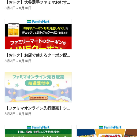
【おトク】大谷選手ファミマおむすび割
8月3日
～
8月10日
【おトク】お店で使えるクーポン配信中
8月3日
～
8月10日
【ファミマオンライン先行販売】シルバニアファミリー
8月3日
～
8月10日