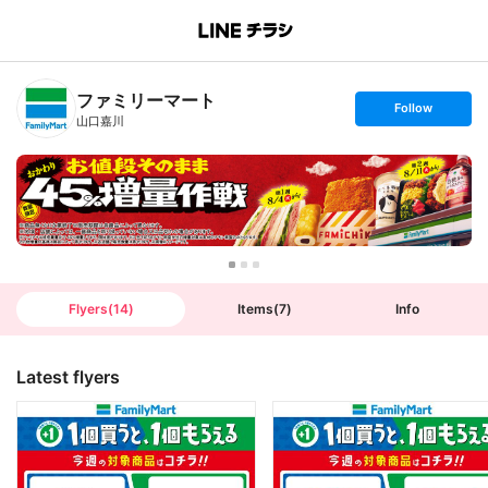
B
r
a
n
ファミリーマート
c
s
Follow
h
e
山口嘉川
T
t
o
f
p
o
l
l
o
w
Flyers
(
14
)
Items
(
7
)
Info
Latest flyers