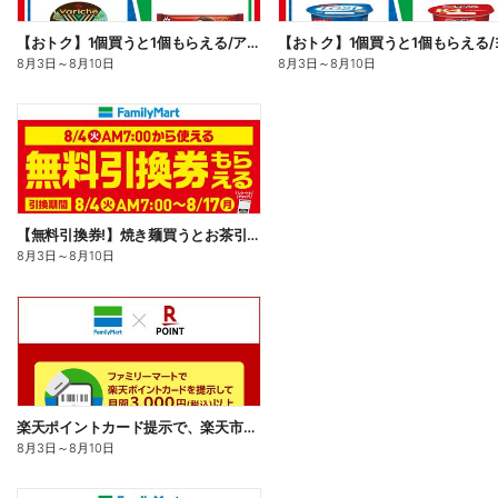
【おトク】1個買うと1個もらえる/アイス
8月3日
～
8月10日
8月3日
～
8月10日
【無料引換券!】焼き麺買うとお茶引換券貰える!
8月3日
～
8月10日
楽天ポイントカード提示で、楽天市場でのお買い物がおトクに!
8月3日
～
8月10日