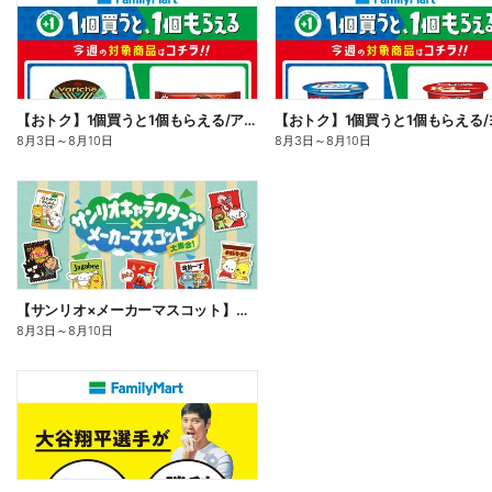
【おトク】1個買うと1個もらえる/アイス
8月3日
～
8月10日
8月3日
～
8月10日
【サンリオ×メーカーマスコット】オリジナルグッズ貰える!
8月3日
～
8月10日