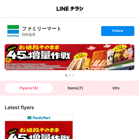
B
r
a
n
ファミリーマート
c
s
Follow
h
e
日向塩見
T
t
o
f
p
o
l
l
o
w
Flyers
(
14
)
Items
(
7
)
Info
Latest flyers