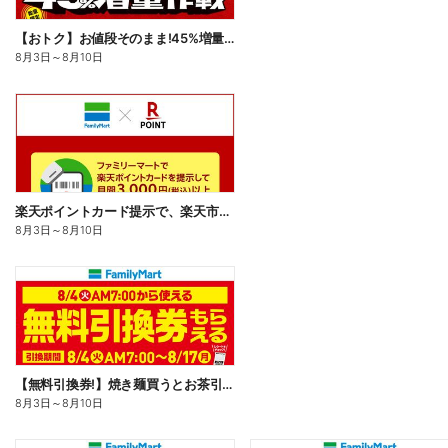
【おトク】お値段そのまま!45%増量作戦!
8月3日
～
8月10日
楽天ポイントカード提示で、楽天市場でのお買い物がおトクに!
8月3日
～
8月10日
【無料引換券!】焼き麺買うとお茶引換券貰える!
8月3日
～
8月10日