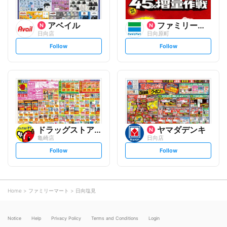
アベイル
ファミリーマート
日向店
日向原町
s
s
Follow
Follow
e
e
t
t
f
f
o
o
l
l
l
l
o
o
w
w
ドラッグストアモリ
ヤマダデンキ
亀崎店
日向店
s
s
Follow
Follow
e
e
t
t
f
f
o
o
l
l
l
l
o
o
Home
ファミリーマート
日向塩見
w
w
Notice
Help
Privacy Policy
Terms and Conditions
Login