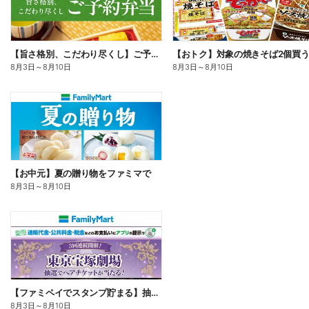
【旨さ格別、こだわり尽くし】ご予約弁当
8月3日
～
8月10日
8月3日
～
8月10日
【お中元】夏の贈り物をファミマで
8月3日
～
8月10日
【ファミペイでスタンプ貯まる】抽選でペアチケットが当たる!
8月3日
～
8月10日