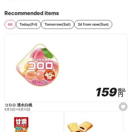
Recommended items
All
Today(Fri)
Tomorrow(Sat)
2d from now(Sun)
159
159
税込
税込
円
円
コロロ 清水白桃
s
8月3日
〜
8月10日
e
t
f
a
v
o