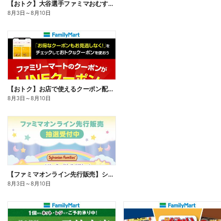
【おトク】大谷選手ファミマおむすび割
8月3日
～
8月10日
【おトク】お店で使えるクーポン配信中
8月3日
～
8月10日
【ファミマオンライン先行販売】シルバニアファミリー
8月3日
～
8月10日