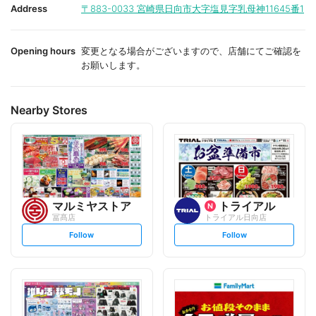
i
i
Address
〒883-0033
宮崎県日向市大字塩見字乳母神11645番1
t
t
e
e
Opening hours
変更となる場合がございますので、店舗にてご確認を
お願いします。
Nearby Stores
マルミヤストア
トライアル
冨髙店
トライアル日向店
s
s
Follow
Follow
e
e
t
t
f
f
o
o
l
l
l
l
o
o
w
w