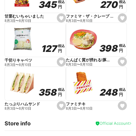
270
270
345
345
税込
税込
税込
税込
r
円
円
円
円
i
t
e
ファミマ・ザ・クレープ 生チョコ
甘栗むいちゃいました
s
s
8月3日
〜
8月10日
8月3日
〜
8月10日
e
e
t
t
f
f
a
a
v
v
o
o
398
398
127
127
税込
税込
税込
税込
r
r
円
円
円
円
i
i
t
t
e
e
たんぱく質が摂れる!豚しゃぶのパスタサラダ
千切りキャベツ
s
s
8月3日
〜
8月10日
8月3日
〜
8月10日
e
e
t
t
f
f
a
a
v
v
o
o
248
248
358
358
税込
税込
税込
税込
r
r
円
円
円
円
i
i
t
t
e
e
ファミチキ
たっぷりハムサンド
s
s
8月3日
〜
8月10日
8月3日
〜
8月10日
e
e
t
t
f
f
Store info
a
a
Official Account
v
v
o
o
r
r