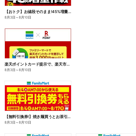
【おトク】お値段そのまま!45%増量作戦!
8月3日
～
8月10日
楽天ポイントカード提示で、楽天市場でのお買い物がおトクに!
8月3日
～
8月10日
【無料引換券!】焼き麺買うとお茶引換券貰える!
8月3日
～
8月10日