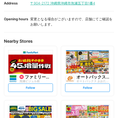
i
i
Address
〒904-2172
沖縄県沖縄市泡瀬五丁目1番4
t
t
e
e
Opening hours
変更となる場合がございますので、店舗にてご確認を
お願いします。
Nearby Stores
ファミリーマート
オートバックスグループ
泡瀬ビジュル前
オートバックス おおたかの森店
s
s
Follow
Follow
e
e
t
t
f
f
o
o
l
l
l
l
o
o
w
w