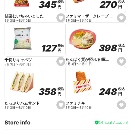
270
270
345
345
税込
税込
税込
税込
r
円
円
円
円
i
t
e
ファミマ・ザ・クレープ 生チョコ
甘栗むいちゃいました
s
s
8月3日
〜
8月10日
8月3日
〜
8月10日
e
e
t
t
f
f
a
a
v
v
o
o
398
398
127
127
税込
税込
税込
税込
r
r
円
円
円
円
i
i
t
t
e
e
たんぱく質が摂れる!豚しゃぶのパスタサラダ
千切りキャベツ
s
s
8月3日
〜
8月10日
8月3日
〜
8月10日
e
e
t
t
f
f
a
a
v
v
o
o
248
248
358
358
税込
税込
税込
税込
r
r
円
円
円
円
i
i
t
t
e
e
ファミチキ
たっぷりハムサンド
s
s
8月3日
〜
8月10日
8月3日
〜
8月10日
e
e
t
t
f
f
Store info
a
a
Official Account
v
v
o
o
r
r