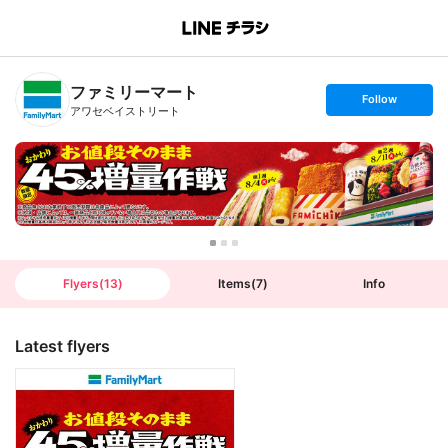
B
r
a
n
ファミリーマート
c
s
Follow
h
e
アワセベイストリート
T
t
o
f
p
o
l
l
o
w
Flyers
(
13
)
Items
(
7
)
Info
Latest flyers