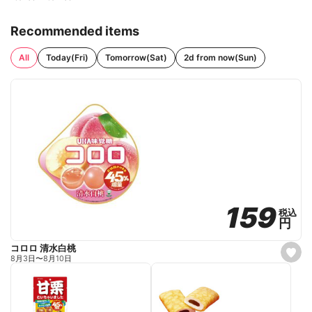
Recommended items
All
Today(Fri)
Tomorrow(Sat)
2d from now(Sun)
159
159
税込
税込
円
円
コロロ 清水白桃
s
8月3日
〜
8月10日
e
t
f
a
v
o