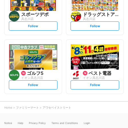
スポーツデポ
ドラッグストアモリ
具志川店
具志川店
s
s
Follow
Follow
e
e
t
t
f
f
o
o
l
l
l
l
o
o
w
w
ゴルフ5
ベスト電器
イオン具志川店
イオン具志川店
s
s
Follow
Follow
e
e
t
t
f
f
o
o
l
l
l
l
o
o
Home
ファミリーマート
アワセベイストリート
w
w
Notice
Help
Privacy Policy
Terms and Conditions
Login