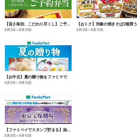
【旨さ格別、こだわり尽くし】ご予約弁当
8月3日
～
8月10日
8月3日
～
8月10日
【お中元】夏の贈り物をファミマで
8月3日
～
8月10日
【ファミペイでスタンプ貯まる】抽選でペアチケットが当たる!
8月3日
～
8月10日