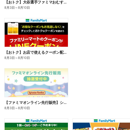
【おトク】大谷選手ファミマおむすび割
8月3日
～
8月10日
【おトク】お店で使えるクーポン配信中
8月3日
～
8月10日
【ファミマオンライン先行販売】シルバニアファミリー
8月3日
～
8月10日