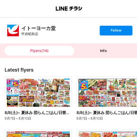
B
r
a
n
イトーヨーカ堂
c
s
Follow
h
e
甲府昭和店
T
t
o
f
p
o
l
l
Flyers
(
14
)
Info
o
w
Latest flyers
8/8(土)~ 夏休み 団らんごはん/日替お買得
8月7日
～
8月10日
8月7日
～
8月10日