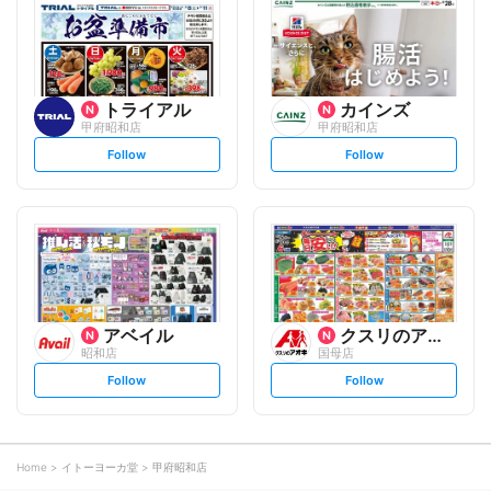
o
o
w
w
トライアル
カインズ
甲府昭和店
甲府昭和店
s
s
Follow
Follow
e
e
t
t
f
f
o
o
l
l
l
l
o
o
w
w
アベイル
クスリのアオキ
昭和店
国母店
s
s
Follow
Follow
e
e
t
t
f
f
o
o
l
l
l
l
o
o
Home
イトーヨーカ堂
甲府昭和店
w
w