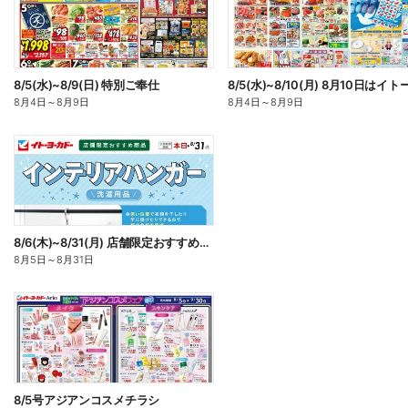
8/5(水)~8/9(日) 特別ご奉仕
8月4日
～
8月9日
8月4日
～
8月9日
8/6(木)~8/31(月) 店舗限定おすすめ商品 インテリアハンガー
8月5日
～
8月31日
8/5号アジアンコスメチラシ