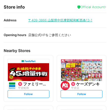
Store info
Official Account
Address
〒409-3866
山梨県中巨摩郡昭和町西条13-1
Opening hours
店舗公式HPをご参照ください
Nearby Stores
ファミリーマート
ケーズデンキ
甲府昭和
甲府店
s
s
Follow
Follow
e
e
t
t
f
f
o
o
l
l
l
l