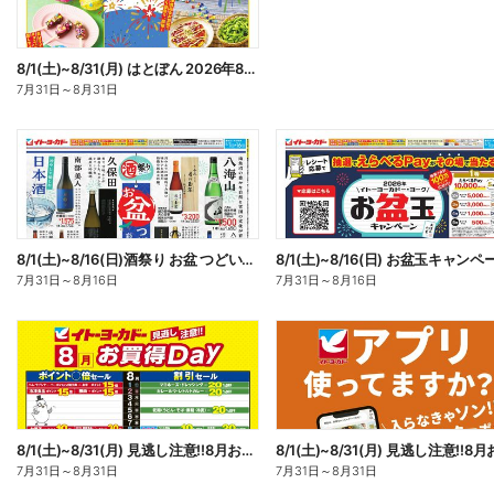
8/1(土)~8/31(月) はとぼん 2026年8月号
7月31日
～
8月31日
8/1(土)~8/16(日)酒祭り お盆 つどいを彩るお酒
8/1(土)~8/16(日) お盆玉キャンペ
7月31日
～
8月16日
7月31日
～
8月16日
8/1(土)~8/31(月) 見逃し注意!!8月お買得Day/イトーヨーカドーアプリ使ってますか?
7月31日
～
8月31日
7月31日
～
8月31日