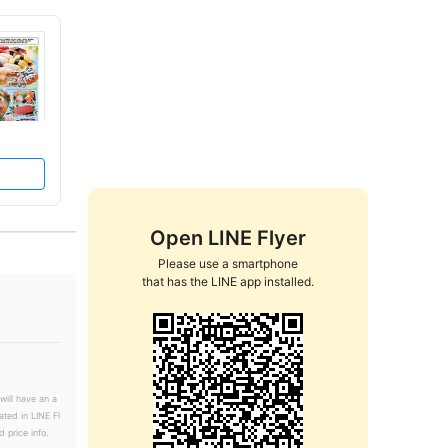
Open LINE Flyer
Please use a smartphone

that has the LINE app installed.
will have an a
ated in LINE Fl
 price info.