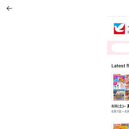
LINEチラシ
B
r
a
n
c
h
T
o
p
Latest f
8月7日
～
8