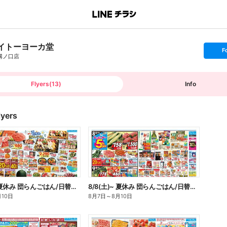
イトーヨーカ堂
s
F
e
溝ノ口店
t
f
o
l
l
Flyers
(
13
)
Info
o
w
lyers
8/8(土)~ 夏休み 団らんごはん/日替お買得
8/8(土)~ 夏休み 団らんごはん/日替お買得
月10日
8月7日
～
8月10日