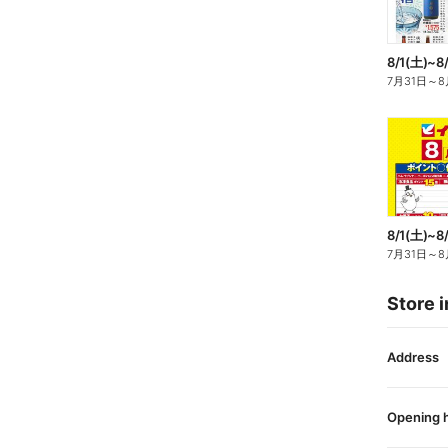
7月31日
～
8
7月31日
～
8
Store i
Address
Opening 