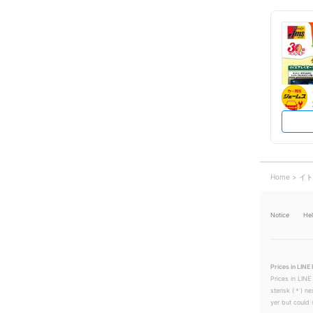
Home
イト
Notice
He
Prices in LINE 
Prices in LINE
sterisk (＊) ne
yer but could s