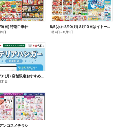
8/9(日) 特別ご奉仕
8/5(水)~8/10(月) 8月10日はイトーヨーカドーの日
月9日
8月4日
～
8月9日
8/6(木)~8/31(月) 店舗限定おすすめ商品 インテリアハンガー
月31日
ジアンコスメチラシ