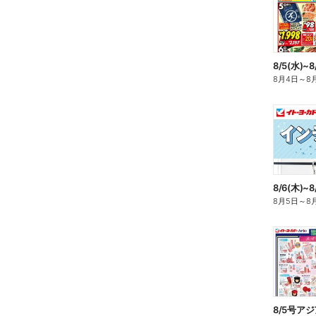
8/5(水)~
8月4日
～
8
8月5日
～
8
8/5号ア