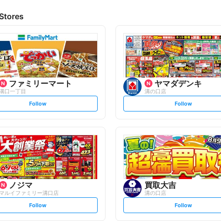
Stores
ファミリーマート
ヤマダデンキ
溝口一丁目
溝の口店
s
s
Follow
Follow
e
e
t
t
f
f
o
o
l
l
l
l
o
o
w
w
ノジマ
買取大吉
マルイファミリー溝口店
溝の口店
s
s
Follow
Follow
e
e
t
t
f
f