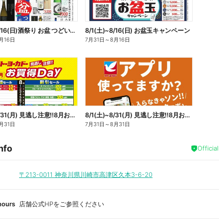
8/1(土)~8/16(日)酒祭り お盆 つどいを彩るお酒
8/1(土)~8/16(日) お盆玉キャンペーン
月16日
7月31日
～
8月16日
8/1(土)~8/31(月) 見逃し注意!!8月お買得Day/イトーヨーカドーアプリ使ってますか?
8/1(土)~8/31(月) 見逃し注意!!8月お買得Day/イトーヨーカドーアプリ使ってますか?
月31日
7月31日
～
8月31日
nfo
Officia
〒213-0011
神奈川県川崎市高津区久本3-6-20
hours
店舗公式HPをご参照ください