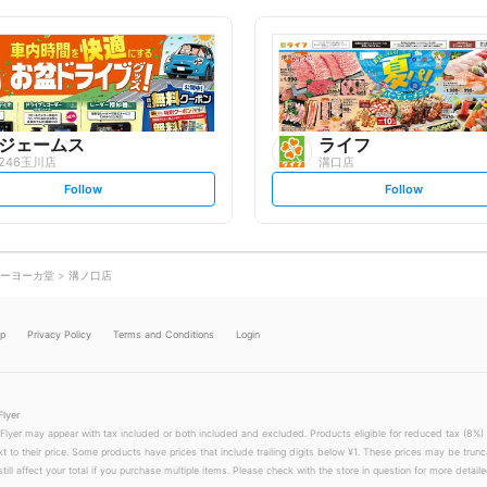
o
o
l
l
l
l
o
o
w
w
ジェームス
ライフ
246玉川店
溝口店
s
s
Follow
Follow
e
e
t
t
f
f
o
o
l
l
l
l
o
o
ーヨーカ堂
溝ノ口店
w
w
lp
Privacy Policy
Terms and Conditions
Login
Flyer
 Flyer may appear with tax included or both included and excluded. Products eligible for reduced tax (8%) 
xt to their price. Some products have prices that include trailing digits below ¥1. These prices may be trunc
till affect your total if you purchase multiple items. Please check with the store in question for more detailed