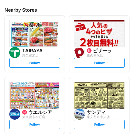
Nearby Stores
TAIRAYA
ピザーラ
東久留米店
東久留米店
s
s
Follow
Follow
e
e
t
t
f
f
o
o
l
l
l
l
o
o
w
w
ウエルシア
サンディ
東久留米本町店
東久留米中央店
s
s
Follow
Follow
e
e
t
t
f
f