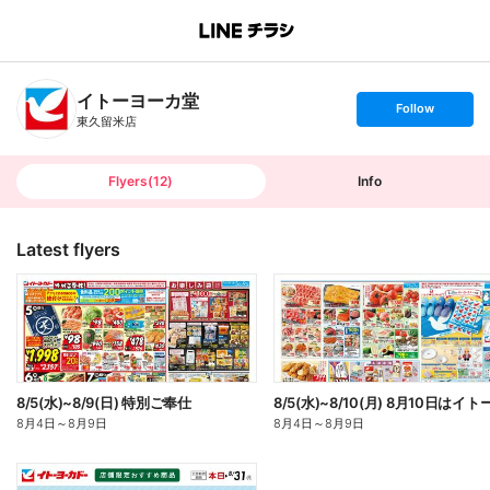
B
r
a
n
イトーヨーカ堂
c
s
Follow
h
e
東久留米店
T
t
o
f
p
o
l
l
Flyers
(
12
)
Info
o
w
Latest flyers
8/5(水)~8/9(日) 特別ご奉仕
8月4日
～
8月9日
8月4日
～
8月9日