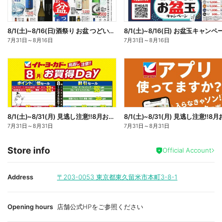
8/1(土)~8/16(日)酒祭り お盆 つどいを彩るお酒
8/1(土)~8/16(日) お盆玉キャンペ
7月31日
～
8月16日
7月31日
～
8月16日
8/1(土)~8/31(月) 見逃し注意!!8月お買得Day/イトーヨーカドーアプリ使ってますか?
7月31日
～
8月31日
7月31日
～
8月31日
Store info
Official Account
Address
〒203-0053
東京都東久留米市本町3-8-1
Opening hours
店舗公式HPをご参照ください