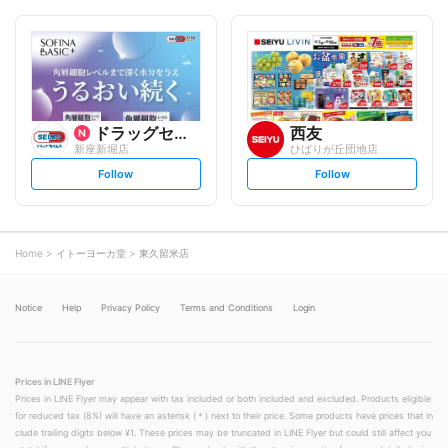
o
o
l
l
l
l
o
o
w
w
ドラッグセイムス
西友
新座新堀店
ひばりが丘団地店
s
s
Follow
Follow
e
e
t
t
f
f
o
o
l
l
l
l
o
o
Home
イトーヨーカ堂
東久留米店
w
w
Notice
Help
Privacy Policy
Terms and Conditions
Login
Prices in LINE Flyer
Prices in LINE Flyer may appear with tax included or both included and excluded. Products eligible
for reduced tax (8%) will have an asterisk (＊) next to their price. Some products have prices that in
clude trailing digits below ¥1. These prices may be truncated in LINE Flyer but could still affect you