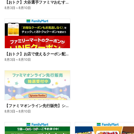
【おトク】大谷選手ファミマおむすび割
8月3日
～
8月10日
【おトク】お店で使えるクーポン配信中
8月3日
～
8月10日
【ファミマオンライン先行販売】シルバニアファミリー
8月3日
～
8月10日