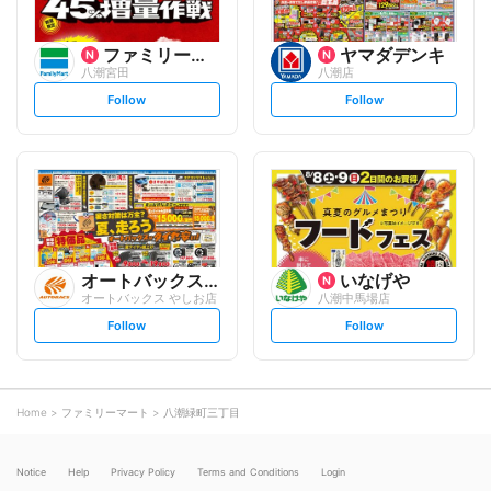
ファミリーマート
ヤマダデンキ
八潮宮田
八潮店
s
s
Follow
Follow
e
e
t
t
f
f
o
o
l
l
l
l
o
o
w
w
オートバックスグループ
いなげや
オートバックス やしお店
八潮中馬場店
s
s
Follow
Follow
e
e
t
t
f
f
o
o
l
l
l
l
o
o
Home
ファミリーマート
八潮緑町三丁目
w
w
Notice
Help
Privacy Policy
Terms and Conditions
Login