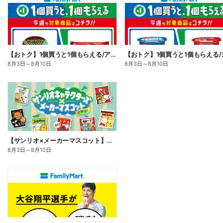
【おトク】1個買うと1個もらえる/アイス
8月3日
～
8月10日
8月3日
～
8月10日
【サンリオ×メーカーマスコット】オリジナルグッズ貰える!
8月3日
～
8月10日