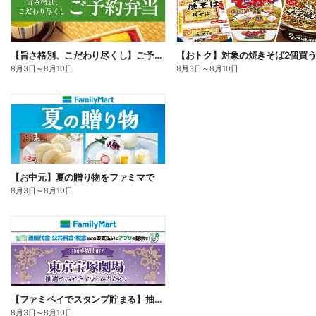
【旨さ格別、こだわり尽くし】ご予約弁当
8月3日
～
8月10日
8月3日
～
8月10日
【お中元】夏の贈り物をファミマで
8月3日
～
8月10日
【ファミペイでスタンプ貯まる】抽選でペアチケットが当たる!
8月3日
～
8月10日