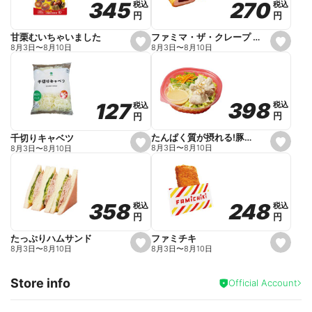
270
270
345
345
税込
税込
税込
税込
r
円
円
円
円
i
t
e
ファミマ・ザ・クレープ 生チョコ
甘栗むいちゃいました
s
s
8月3日
〜
8月10日
8月3日
〜
8月10日
e
e
t
t
f
f
a
a
v
v
o
o
398
398
127
127
税込
税込
税込
税込
r
r
円
円
円
円
i
i
t
t
e
e
たんぱく質が摂れる!豚しゃぶのパスタサラダ
千切りキャベツ
s
s
8月3日
〜
8月10日
8月3日
〜
8月10日
e
e
t
t
f
f
a
a
v
v
o
o
248
248
358
358
税込
税込
税込
税込
r
r
円
円
円
円
i
i
t
t
e
e
ファミチキ
たっぷりハムサンド
s
s
8月3日
〜
8月10日
8月3日
〜
8月10日
e
e
t
t
f
f
Store info
a
a
Official Account
v
v
o
o
r
r