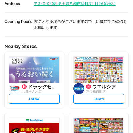
i
i
Address
〒340-0808
埼玉県八潮市緑町3丁目26番地32
t
t
e
e
Opening hours
変更となる場合がございますので、店舗にてご確認を
お願いします。
Nearby Stores
ドラッグセイムス
ウエルシア
八潮松之木店
草加稲荷町店
s
s
Follow
Follow
e
e
t
t
f
f
o
o
l
l
l
l
o
o
w
w