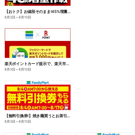
【おトク】お値段そのまま!45%増量作戦!
8月3日
～
8月10日
楽天ポイントカード提示で、楽天市場でのお買い物がおトクに!
8月3日
～
8月10日
【無料引換券!】焼き麺買うとお茶引換券貰える!
8月3日
～
8月10日