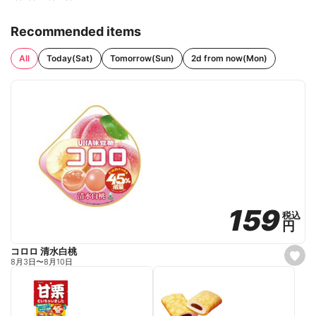
Recommended items
All
Today(Sat)
Tomorrow(Sun)
2d from now(Mon)
159
159
税込
税込
円
円
コロロ 清水白桃
s
8月3日
〜
8月10日
e
t
f
a
v
o