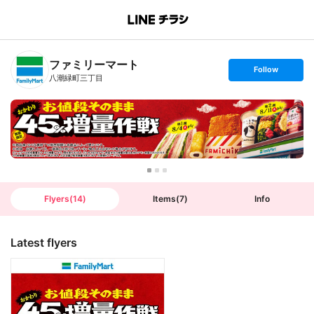
B
r
a
n
ファミリーマート
c
s
Follow
h
e
八潮緑町三丁目
T
t
o
f
p
o
l
l
o
w
Flyers
(
14
)
Items
(
7
)
Info
Latest flyers